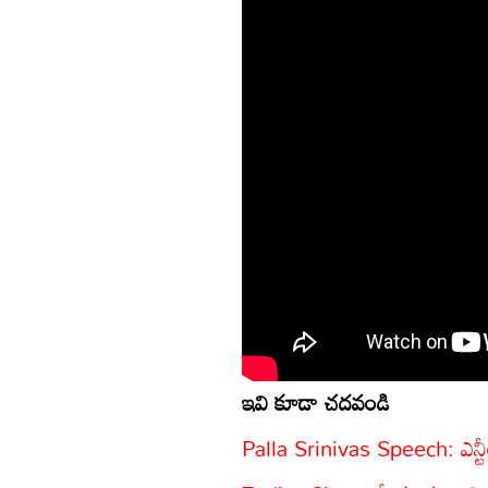
ఇవి కూడా చదవండి
Palla Srinivas Speech: ఎన్