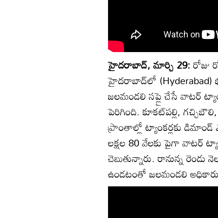
హైదరాబాద్, మార్చి 29:
రోజు ర
హైదరాబాద్‌లో (Hyderabad) 
జలమండలి సప్లై చేసే వాటర్ ట్
పెరిగింది. కూకట్‌పల్లి, గచ్చిబౌ
ప్రాంతాల్లో ట్యాంకర్లకు డిమాండ్
లక్షల 80 వేలకు పైగా వాటర్ ట్యాం
చెబుతున్నారు. రానున్న రెండు 
ఉండటంతో జలమండలి అధికారులు