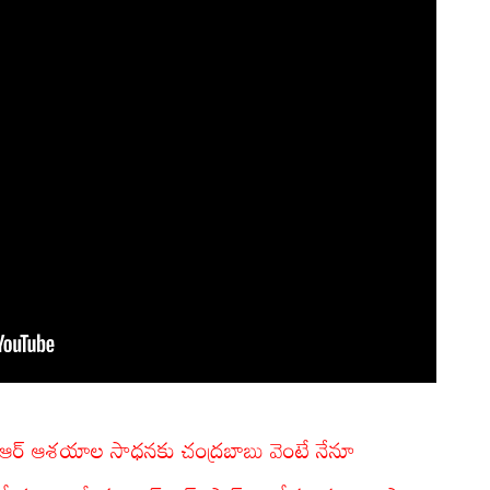
టీఆర్ ఆశయాల సాధనకు చంద్రబాబు వెంటే నేనూ