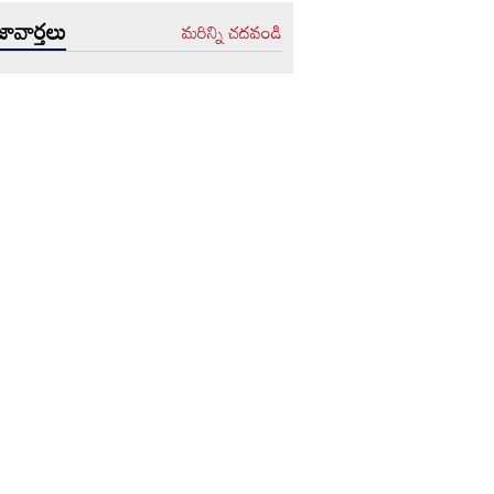
ావార్తలు
మరిన్ని చదవండి