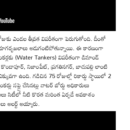
ోజుకు ఎండల తీవ్రత విపరీతంగా పెరుగుతోంది. దీంతో
భూగర్భజలాలు అడుగంటిపోతున్నాయి. ఈ కారణంగా
యాంకర్లకు (Water Tankers) విపరీతంగా డిమాండ్
లి, కొండాపూర్, నిజాంపేట్, ప్రగతినగర్, బాచుపల్లి లాంటి
 ఎక్కువగా ఉంది. గడిచిన 75 రోజుల్లో రికార్డు స్థాయిలో 2
కర్లు సప్లై చేసినట్లు వాటర్ బోర్డు అధికారులు
నెలలు సిటీలో నీటి కొరత మరింత ఏర్పడే అవకాశం
 అలర్ట్ అయ్యారు.