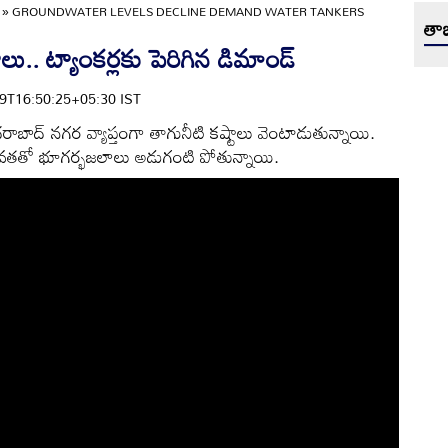
»
GROUNDWATER LEVELS DECLINE DEMAND WATER TANKERS
తాజ
లు.. ట్యాంకర్లకు పెరిగిన డిమాండ్
-29T16:50:25+05:30 IST
ాద్ నగర వ్యాప్తంగా తాగునీటి కష్టాలు వెంటాడుతున్నాయి.
వ్రతతో భూగర్భజలాలు అడుగంటి పోతున్నాయి.