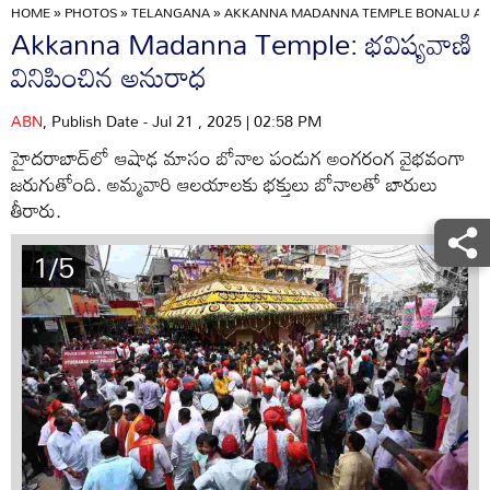
HOME
»
PHOTOS
»
TELANGANA
»
AKKANNA MADANNA TEMPLE BONALU AN
Akkanna Madanna Temple: భవిష్యవాణి
వినిపించిన అనురాధ
ABN
, Publish Date - Jul 21 , 2025 | 02:58 PM
హైదరాబాద్‌లో ఆషాఢ మాసం బోనాల పండుగ అంగరంగ వైభవంగా
జరుగుతోంది. అమ్మవారి ఆలయాలకు భక్తులు బోనాలతో బారులు
తీరారు.
1/5