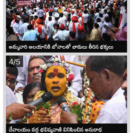
అమ్మవారి ఆలయానికి బోనాలతో బారులు తీరిన భక్తులు
4/5
దేవాలయం వద్ద భవిష్యవాణి వినిపించిన అనురాధ