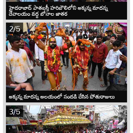
హైదరాబాద్ పాతబస్తీ హరిబౌలిలోని అక్కన్న మాదన్న
దేవాలయం వద్ద బోనాల జాతర
2/5
అక్కన్న మాదన్న ఆలయంలో సందడి చేసిన పోతురాజులు
3/5