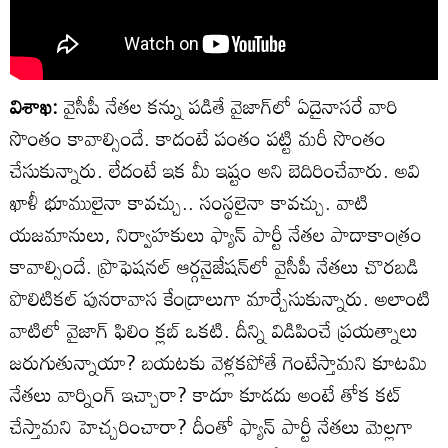
విశాఖ:
వైసీపీ నేతల కన్ను పడితే వైజాగ్‌లో ఏదైనాసరే వారి
సొంతం కావాల్సిందే. కాదంటే పంతం పట్టి మరీ సొంతం
చేసుకున్నారు. లేదంటే ఇక మీ ఇష్టం అని బెదిరించేవారు. అవి
ఖాళీ భూములైనా కావచ్చు.. సంస్థలైనా కావచ్చు. వాటి
యజమానులు, నిర్వాహకులు ఫ్యాన్ పార్టీ నేతల పాదాకాంత్రం
కావాల్సిందే. ప్రొఫెషనల్ ఆర్గనైజేషన్‌లో వైసీపీ నేతలు చొరబడి
పొలిటికల్ పునరావాస కేంద్రాలుగా మార్చేసుకున్నారు. అలాంటి
వాటిలో వైజాగ్ ఫిలిం క్లబ్ ఒకటి. దీన్ని విడిపించే ప్రయత్నాలు
జరుగుతున్నాయా? బయటకు వెళ్లకపోతే గెంటేస్తామని కూటమి
నేతలు వార్నింగ్ ఇచ్చారా? కాదూ కూడదు అంటే తోక కట్
చేస్తామని హెచ్చరించారా? దీంతో ఫ్యాన్ పార్టీ నేతలు మెల్లగా