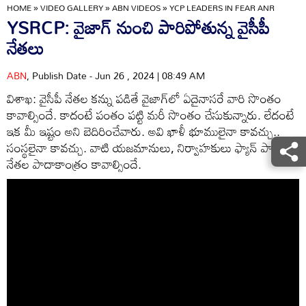
HOME
»
VIDEO GALLERY
»
ABN VIDEOS
»
YCP LEADERS IN FEAR ANR
YSRCP: వైజాగ్ నుంచి పారిపోతున్న వైసీపీ
నేతలు
ABN
, Publish Date - Jun 26 , 2024 | 08:49 AM
విశాఖ: వైసీపీ నేతల కన్ను పడితే వైజాగ్‌లో ఏదైనాసరే వారి సొంతం
కావాల్సిందే. కాదంటే పంతం పట్టి మరీ సొంతం చేసుకున్నారు. లేదంటే
ఇక మీ ఇష్టం అని బెదిరించేవారు. అవి ఖాళీ భూములైనా కావచ్చు..
సంస్థలైనా కావచ్చు. వాటి యజమానులు, నిర్వాహకులు ఫ్యాన్ పార్టీ
నేతల పాదాకాంత్రం కావాల్సిందే.