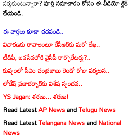
సర్దుకుంటున్నారా?
పూర్తి సమాచారం కోసం ఈ వీడియో క్లిక్
చేయండి.
ఈ వార్తలు కూడా చదవండి..
విచారణకు రావాలంటూ కేసీఆర్‌కు మరో లేఖ..
టీడీపీ, జనసేనలోకి వైసీపీ కార్పొరేటర్లు?..
కుప్పంలో సీఎం చంద్రబాబు రెండో రోజు పర్యటన..
లోకేష్ ప్రజాదర్బార్‌కు విశేష స్పందన..
YS Jagan: శరణు... శరణు!
Read Latest
AP News
and
Telugu News
Read Latest
Telangana News
and
National
News