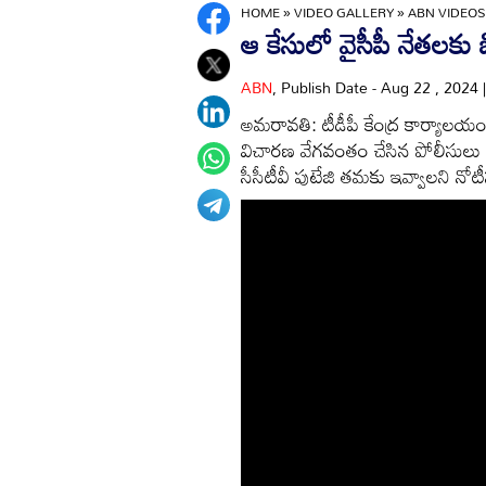
HOME
»
VIDEO GALLERY
»
ABN VIDEOS
ఆ కేసులో వైసీపీ నేతలకు బి
ABN
, Publish Date - Aug 22 , 2024
అమరావతి: టీడీపీ కేంద్ర కార్యాలయం
విచారణ వేగవంతం చేసిన పోలీసులు కీల
సీసీటీవీ పుటేజి తమకు ఇవ్వాలని నో