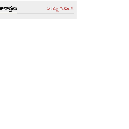
ావార్తలు
మరిన్ని చదవండి