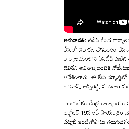
అమరావతి:
టీడీపీ కేంద్ర కార్య
కేసులో విచారణ వేగవంతం చేసిన పో
కార్యాలయంలోని సీసీటీవీ పుటేజి
దేవినేని అవినాష్‌ ఇంటికి నో
ఆదేశించారు. ఈ కేసు దర్యాప్తులో 
అవినాష్, అప్పిరెడ్డి, నందిగాం సుర
తెలుగుదేశం కేంద్ర కార్యాలయంపై
అక్టోబర్ 19వ తేదీ సాయంత్రం వ
పట్టాభి ఇంటితోపాటు తెలుగుదేశ