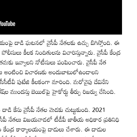
ాలయంపై దాడి ఘటనలో వైసీపీ నేతలకు ఉచ్చు బిగిస్తోంది. ఈ
లీసులు కీలక నిందితులను విచారిస్తున్నారు. వైసీపీ కేంద్ర
 తమకు ఇవ్వాలని నోటీసులు పంపించారు. వైసీపీ నేత
టీసులు అంటించి విచారణకు అందుబాటులోఉండాలని
సీసీటీవీ పుటేజి కీలకంగా మారింది. మరోవైపు దేవినేని
ేష్‌ల ముందస్తు బెయిల్‌పై హైకోర్టు తీర్పు రిజర్వు చేసింది.
 దాడి కేసు వైసీపీ నేతల మెడకు చుట్టుకుంది. 2021
ైసీపీ నేతలు విజయవాడలో టీడీపీ జాతీయ అధికార ప్రతినిధి
ం కేంద్ర కార్యాలయంపై దాడులు చేశారు. ఈ దాడుల