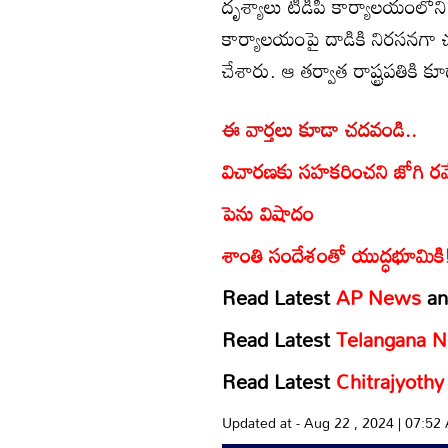
దృశ్యాలు టీడీపీ కార్యాలయంలోని స
కార్యాలయంపై దాడికి నిరసనగా 
చేశారు. ఆ తర్వాత రాష్ట్రపతికి కూ
ఈ వార్తలు కూడా చదవండి..
విచారణకు సహకరించని జోగి రమ
పెను విషాదం
శాంతి సందేశంతో యుద్ధభూమికి
Read Latest
AP News
a
Read Latest
Telangana 
Read Latest
Chitrajyoth
Updated at - Aug 22 , 2024 | 07:5