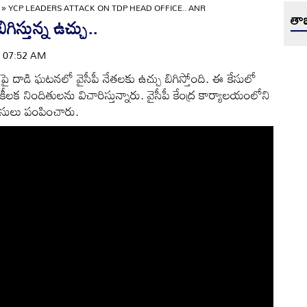
»
YCP LEADERS ATTACK ON TDP HEAD OFFICE.. ANR
తాజ
గిస్తున్న ఉచ్చు..
 | 07:52 AM
పై దాడి ఘటనలో వైసీపీ నేతలకు ఉచ్చు బిగిస్తోంది. ఈ కేసులో
క నిందితులను విచారిస్తున్నారు. వైసీపీ కేంద్ర కార్యాలయంలోని
టీసులు పంపించారు.