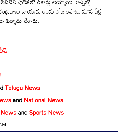
ీసీటీవీ పుటేజీలో రికార్డు అయ్యాయి. అప్పట్లో
చంద్రబాబు నాయుడు రెండు రోజులపాటు మౌన దీక్ష
డా ఫిర్యాదు చేశారు.
ేష్
!
nd
Telugu News
News
and
National News
y News
and
Sports News
2 AM