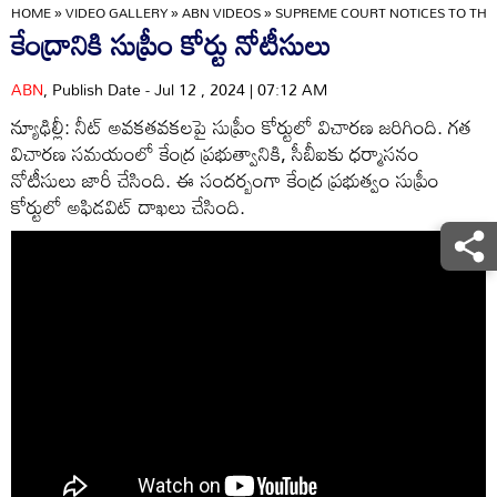
HOME
»
VIDEO GALLERY
»
ABN VIDEOS
»
SUPREME COURT NOTICES TO THE
కేంద్రానికి సుప్రీం కోర్టు నోటీసులు
ABN
, Publish Date - Jul 12 , 2024 | 07:12 AM
న్యూఢిల్లీ: నీట్ అవకతవకలపై సుప్రీం కోర్టులో విచారణ జరిగింది. గత
విచారణ సమయంలో కేంద్ర ప్రభుత్వానికి, సీబీఐకు ధర్మాసనం
నోటీసులు జారీ చేసింది. ఈ సందర్బంగా కేంద్ర ప్రభుత్వం సుప్రీం
కోర్టులో అఫిడవిట్ దాఖలు చేసింది.