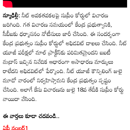
న్యూఢిల్లీ:
నీట్ అవకతవకలపై సుప్రీం కోర్టులో విచారణ
జరిగింది. గత విచారణ సమయంలో కేంద్ర ప్రభుత్వానికి,
సీబీఐకు ధర్మాసనం నోటీసులు జారీ చేసింది. ఈ సందర్బంగా
కేంద్ర ప్రభుత్వం సుప్రీం కోర్టులో అఫిడవిట్ దాఖలు చేసింది. నీట్
యూజీ పరీక్షలో మాల్ ప్రాక్టీస్‌కు పరిమితమైందని ఐఐటీ
మద్రాస్ ఇచ్చిన నివేదిక ఆధారంగా అసాధారణ మార్కులు
రాలేదని అఫిడవిట్‌లో పేర్కొంది. నీట్ యూజీ కౌన్సిలింగ్ జులై
మూడో వారంలో నిర్వహిస్తామని కేంద్ర ప్రభుత్వం స్పష్టం
చేసింది. అలాగే కేసు విచారణను జులై 18వ తేదీకి సుప్రీం కోర్టు
వాయిదా వేసింది.
ఈ వార్తలు కూడా చదవండి..
ఏపీ నంబర్‌1