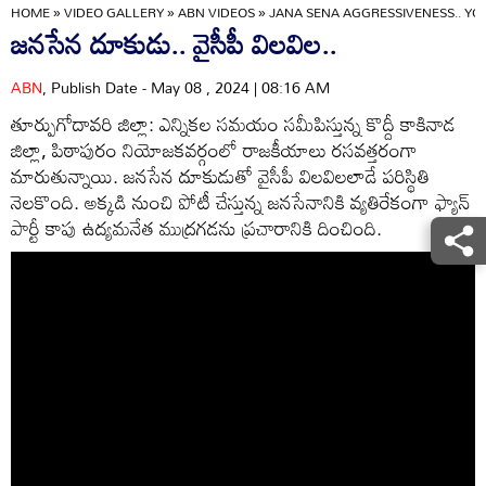
HOME
»
VIDEO GALLERY
»
ABN VIDEOS
»
JANA SENA AGGRESSIVENESS.. YCP
జనసేన దూకుడు.. వైసీపీ విలవిల..
ABN
, Publish Date - May 08 , 2024 | 08:16 AM
తూర్పుగోదావరి జిల్లా: ఎన్నికల సమయం సమీపిస్తున్న కొద్దీ కాకినాడ
జిల్లా, పిఠాపురం నియోజకవర్గంలో రాజకీయాలు రసవత్తరంగా
మారుతున్నాయి. జనసేన దూకుడుతో వైసీపీ విలవిలలాడే పరిస్థితి
నెలకొంది. అక్కడి నుంచి పోటీ చేస్తున్న జనసేనానికి వ్యతిరేకంగా ఫ్యాన్
పార్టీ కాపు ఉద్యమనేత ముద్రగడను ప్రచారానికి దించింది.