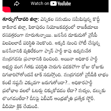
తూర్పుగోదావరి జిల్లా:
ఎన్నికల సమయం సమీపిస్తున్న కొద్దీ
కాకినాడ జిల్లా, పిఠాపురం నియోజకవర్గంలో రాజకీయాలు
రసవత్తరంగా మారుతున్నాయి. జనసేన దూకుడుతో వైసీపీ
విలవిలలాడే పరిస్థితి నెలకొంది. అక్కడి నుంచి పోటీ చేస్తున్న
జనసేనానికి వ్యతిరేకంగా ఫ్యాన్ పార్టీ కాపు ఉద్యమనేత
ముద్రగడను ప్రచారానికి దించింది. అయినా అధికార పార్టీ
అభ్యర్థి వంగ గీతకు పరిస్థితి మెరుగు పడకపోగా రోజు రోజుకు
దిగజారిపోతోందనే టాక్ నడుస్తోంది. ముద్రగడతో వైసీపీకి లాభం
కంటే నష్టమే ఎక్కువగా జరుగుతోందా?.. అధికారపార్టీ
ప్రలోభాల వలలో ఓటర్లు చిక్కుకోవడం లేదా? మద్యం, డబ్బుకు
లొంగడంలేదా? దీనిపై ఏబీఎన్ ఆంధ్రజ్యోతి ప్రత్యేక స్టోరీ.
వీడియో క్లిక్ చేయండి.