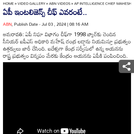
HOME
»
VIDEO GALLERY
»
ABN VIDEOS
»
AP INTELLIGENCE CHIEF MAHESH
ఏపీ ఇంటలిజెన్స్ చీఫ్‌ ఎవరంటే..
ABN
, Publish Date - Jul 03 , 2024 | 08:16 AM
అమరావతి: ఏపీ నిఘా విభాగం చీఫ్‌గా 1998 బ్యాచ్‌కు చెందిన
సీనియర్ ఐపీఎస్ అధికారి మహేష్ చంద్ర లడ్డాను నియమిస్తూ ప్రభుత్వం
ఉత్తర్వులు జారీ చేసింది. ఐదేళ్లుగా కేంద్ర సర్వీసులో ఉన్న ఆయనను
రాష్ట్ర ప్రభుత్వం విన్నపం మేరకు కేంద్రం ఆయనను ఏపీకి పంపించింది.