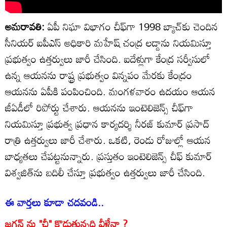
అమరావతి:
ఏపీ నిఘా విభాగం చీఫ్‌గా 1998 బ్యాచ్‌కు చెందిన
సీనియర్ ఐపీఎస్ అధికారి మహేష్ చంద్ర లడ్డాను నియమిస్తూ
ప్రభుత్వం ఉత్తర్వులు జారీ చేసింది. ఐదేళ్లుగా కేంద్ర సర్వీసులో
ఉన్న ఆయనను రాష్ట్ర ప్రభుత్వం విన్నపం మేరకు కేంద్రం
ఆయనను ఏపీకి పంపించింది. మంగళవారం ఉదయం ఆయన
జీఏడీలో రిపోర్టు చేశారు. ఆయనను ఇంటెలిజెన్స్ చీఫ్‌గా
నియమిస్తూ ప్రభుత్వ ప్రధాన కార్యదర్శి నీరజ్ కుమార్ ప్రసాద్
రాత్రి ఉత్తర్వులు జారీ చేశారు. ఒకటి, రెండు రోజుల్లో ఆయన
బాధ్యతలు చేపట్టనున్నారు. ప్రస్తుతం ఇంటెలిజెన్స్ చీఫ్ కుమార్
విశ్వజిత్‌ను బదిలీ చేస్తూ ప్రభుత్వం ఉత్తర్వులు జారీ చేసింది.
ఈ వార్తలు కూడా చదవండి..
జగన్ ను "ఛీ" కొడుతున్నది వీళ్లేనా ?