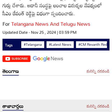
గుర్తు చేశారు. అదానీ సంస్థపై లంచాల విమర్శల నేపథ్యంలో
సీఎం రేవంత్ రెడ్డిపై విధంగా స్పందించారు.
For
Telangana News And Telugu News
Updated Date - Nov 25 , 2024 | 03:59 PM
#Telangana
#Latest News
#CM Revanth Reddy
Tags
SUBSCRIBE
తెలంగాణ
మరిన్ని చదవండి
తాజావార్తలు
మరిన్ని చదవండి