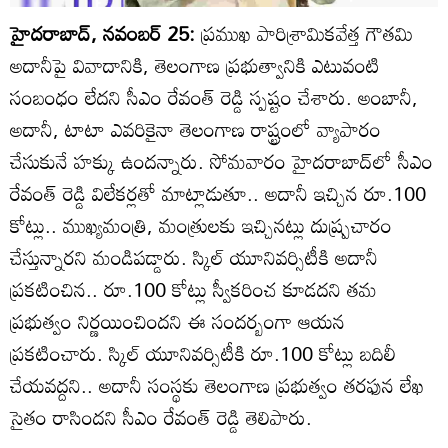
హైదరాబాద్, నవంబర్ 25:
ప్రముఖ పారిశ్రామికవేత్త గౌతమి
అదానీపై వివాదానికి, తెలంగాణ ప్రభుత్వానికి ఎటువంటి
సంబంధం లేదని సీఎం రేవంత్ రెడ్డి స్పష్టం చేశారు. అంబానీ,
అదానీ, టాటా ఎవరికైనా తెలంగాణ రాష్ట్రంలో వ్యాపారం
చేసుకునే హక్కు ఉందన్నారు. సోమవారం హైదరాబాద్‌లో సీఎం
రేవంత్ రెడ్డి విలేకర్లతో మాట్లాడుతూ.. అదానీ ఇచ్చిన రూ.100
కోట్లు.. ముఖ్యమంత్రి, మంత్రులకు ఇచ్చినట్లు దుష్ప్రచారం
చేస్తున్నారని మండిపడ్డారు. స్కిల్‌ యూనివర్సిటీకి అదానీ
ప్రకటించిన.. రూ.100 కోట్లు స్వీకరించ కూడదని తమ
ప్రభుత్వం నిర్ణయించిందని ఈ సందర్బంగా ఆయన
ప్రకటించారు. స్కిల్‌ యూనివర్సిటీకి రూ.100 కోట్లు బదిలీ
చేయవద్దని.. అదానీ సంస్థకు తెలంగాణ ప్రభుత్వం తరఫున లేఖ
సైతం రాసిందని సీఎం రేవంత్‌ రెడ్డి తెలిపారు.