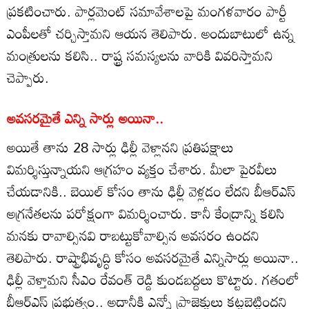
ప్రకటించారు. పార్లమెంట్ సమావేశాలపై మంగళవారం పార్టీ
ఎంపీలతో చర్చిస్తామని ఆయన తెలిపారు. అందుబాటులో ఉన్న
మంత్రులను కలిసి.. రాష్ట్ర సమస్యలను వారికి వివరిస్తామని
చెప్పారు.
అవసరమైతే ఎన్ని సార్లు అయినా..
అయితే తాను 28 సార్లు ఢిల్లీ వెళ్లానని ప్రతిపక్షాలు
విమర్శిస్తున్నాయని ఆగ్రహం వ్యక్తం చేశారు. మీలా పైరవీలు
చేయడానికి.. బెయిల్ కోసం తాను ఢిల్లీ వెళ్లడం లేదని బీఆర్ఎస్
అగ్రనేతలను పరోక్షంగా విమర్శించారు. కానీ కేంద్రాన్ని కలిసి
మనకు రావాల్సినవి రాబట్టుకోవాల్సిన అవసరం ఉందని
తెలిపారు. రాష్ట్రాభివృద్ధి కోసం అవసరమైతే ఎన్నిసార్లు అయినా..
ఢిల్లీ వెళ్తామని సీఎం రేవంత్ రెడ్డి కుండబద్దలు కొట్టారు. గతంలో
బీఆర్ఎస్ ప్రభుత్వం.. అదానీకి ఎన్నో ప్రాజెక్టులు కట్టబెట్టిందని