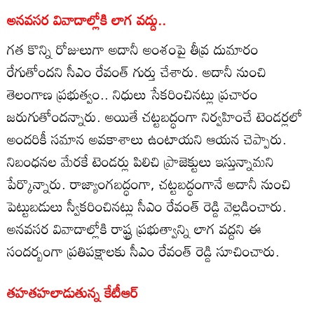
అనవసర వివాదాల్లోకి లాగ వద్దు..
గత కొన్ని రోజులుగా అదానీ అంశంపై తీవ్ర దుమారం
రేగుతోందని సీఎం రేవంత్‌ గుర్తు చేశారు. అదానీ నుంచి
తెలంగాణ ప్రభుత్వం.. నిధులు సేకరించినట్లు ప్రచారం
జరుగుతోందన్నారు. అయితే చట్టబద్ధంగా నిర్వహించే టెండర్లలో
అందరికీ సమాన అవకాశాలు ఉంటాయని ఆయన చెప్పారు.
నిబంధనల మేరకే టెండర్లు పిలిచి ప్రాజెక్టులు ఇస్తున్నామని
పేర్కొన్నారు. రాజ్యాంగబద్ధంగా, చట్టబద్ధంగానే అదానీ నుంచి
పెట్టుబడులు స్వీకరించినట్లు సీఎం రేవంత్‌ రెడ్డి వెల్లడించారు.
అనవసర వివాదాల్లోకి రాష్ట్ర ప్రభుత్వాన్ని లాగ వద్దని ఈ
సందర్బంగా ప్రతిపక్షాలకు సీఎం రేవంత్ రెడ్డి సూచించారు.
తహతహలాడుతున్న కేటీఆర్