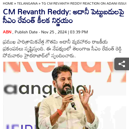
HOME
»
TELANGANA
»
TG CM REVANTH REDDY REACTION ON ADANI ISSUE
CM Revanth Reddy: అదానీ పెట్టుబడులపై
సీఎం రేవంత్ కీలక నిర్ణయం
ABN
, Publish Date - Nov 25 , 2024 | 03:39 PM
ప్రముఖ పారిశ్రామికవేత్త గౌతమి అదానీ వ్యవహారం రాజకీయ
ప్రకంపనలు సృష్టిస్తుంది. ఈ నేపథ్యంలో తెలంగాణ సీఎం రేవంత్ రెడ్డి
సోమవారం హైదరాబాద్‌లో స్పందించారు.