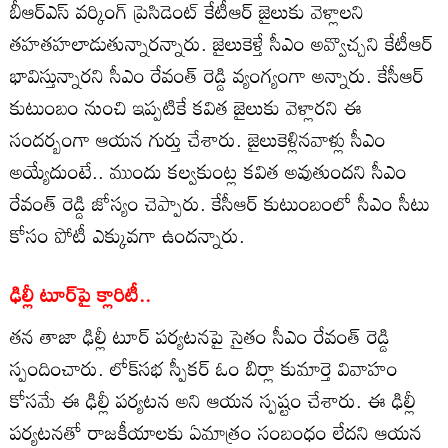
బీఆర్ఎస్ వర్కింగ్ ప్రెసిడెంట్ కేటీఆర్ జైలుకు వెళ్లాలని
తహతహలాడుతున్నారన్నారు. జైలుకెళ్తే సీఎం అవ్వొచ్చని కేటీఆర్
భావిస్తున్నారని సీఎం రేవంత్ రెడ్డి వ్యంగ్యంగా అన్నారు. కేసీఆర్
కుటుంబం నుంచి ఇప్పటికే కవిత జైలుకు వెళ్లారని ఈ
సందర్బంగా ఆయన గుర్తు చేశారు. జైలుకెళ్లినవాళ్లు సీఎం
అయ్యేదుంటే.. ముందు కల్వకుంట్ల కవిత అవుతుందని సీఎం
రేవంత్ రెడ్డి జోస్యం చెప్పారు. కేసీఆర్ కుటుంబంలో సీఎం సీటు
కోసం పోటీ ఎక్కువగా ఉందన్నారు.
ఢిల్లీ టూర్‌పై క్లారిటీ..
తన తాజా ఢిల్లీ టూర్ పర్యటనపై సైతం సీఎం రేవంత్ రెడ్డి
స్పందించారు. లోక్‌సభ స్పీకర్ ఓం బిర్లా కుమార్తె వివాహం
కోసమే ఈ ఢిల్లీ పర్యటన అని ఆయన స్పష్టం చేశారు. ఈ ఢిల్లీ
పర్యటనతో రాజకీయాలకు ఏమాత్రం సంబంధం లేదని ఆయన