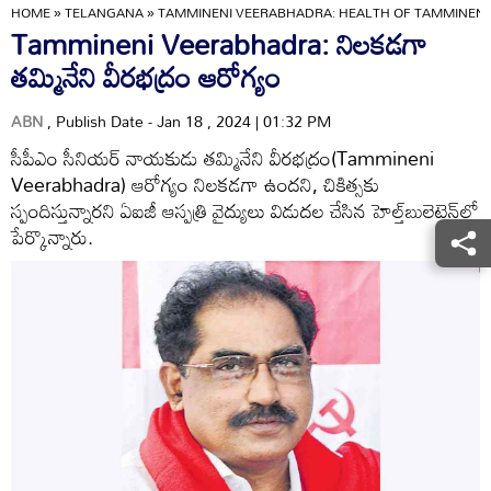
HOME
»
TELANGANA
»
TAMMINENI VEERABHADRA: HEALTH OF TAMMINENI
Tammineni Veerabhadra: నిలకడగా
తమ్మినేని వీరభద్రం ఆరోగ్యం
ABN
, Publish Date - Jan 18 , 2024 | 01:32 PM
సీపీఎం సీనియర్‌ నాయకుడు తమ్మినేని వీరభద్రం(Tammineni
Veerabhadra) ఆరోగ్యం నిలకడగా ఉందని, చికిత్సకు
స్పందిస్తున్నారని ఏఐజీ ఆస్పత్రి వైద్యులు విడుదల చేసిన హెల్త్‌బులెటెన్‌లో
పేర్కొన్నారు.