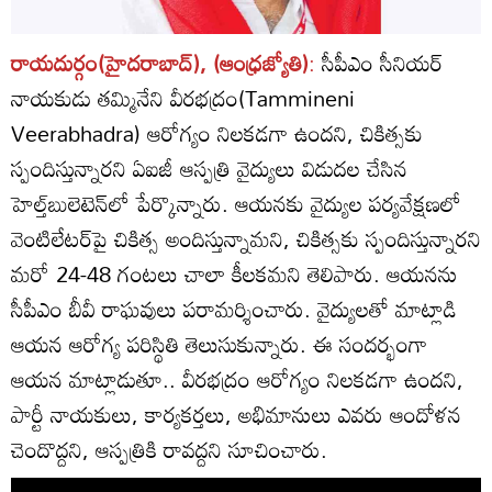
రాయదుర్గం(హైదరాబాద్), (ఆంధ్రజ్యోతి)
:
సీపీఎం సీనియర్‌
నాయకుడు తమ్మినేని వీరభద్రం(Tammineni
Veerabhadra) ఆరోగ్యం నిలకడగా ఉందని, చికిత్సకు
స్పందిస్తున్నారని ఏఐజీ ఆస్పత్రి వైద్యులు విడుదల చేసిన
హెల్త్‌బులెటెన్‌లో పేర్కొన్నారు. ఆయనకు వైద్యుల పర్యవేక్షణలో
వెంటిలేటర్‌పై చికిత్స అందిస్తున్నామని, చికిత్సకు స్పందిస్తున్నారని
మరో 24-48 గంటలు చాలా కీలకమని తెలిపారు. ఆయనను
సీపీఎం బీవీ రాఘవులు పరామర్శించారు. వైద్యులతో మాట్లాడి
ఆయన ఆరోగ్య పరిస్థితి తెలుసుకున్నారు. ఈ సందర్భంగా
ఆయన మాట్లాడుతూ.. వీరభద్రం ఆరోగ్యం నిలకడగా ఉందని,
పార్టీ నాయకులు, కార్యకర్తలు, అభిమానులు ఎవరు ఆందోళన
చెందొద్దని, ఆస్పత్రికి రావద్దని సూచించారు.