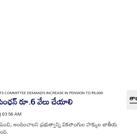
TS COMMITTEE DEMANDS INCREASE IN PENSION TO ₹6,000
తాజ
ింఛన్‌ రూ.6 వేలు చేయాలి
 | 03:56 AM
పెంచి, అందించాలని ప్రభుత్వాన్ని వికలాంగుల హక్కుల జాతీయ
ంది.