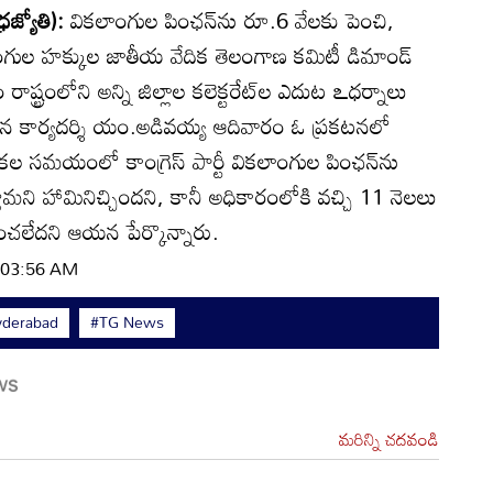
జ్యోతి):
వికలాంగుల పింఛన్‌ను రూ.6 వేలకు పెంచి,
లాంగుల హక్కుల జాతీయ వేదిక తెలంగాణ కమిటీ డిమాండ్‌
్ట్రంలోని అన్ని జిల్లాల కలెక్టరేట్‌ల ఎదుట ఽధర్నాలు
ర ప్రధాన కార్యదర్శి యం.అడివయ్య ఆదివారం ఓ ప్రకటనలో
న్నికల సమయంలో కాంగ్రెస్‌ పార్టీ వికలాంగుల పింఛన్‌ను
మని హామినిచ్చిందని, కానీ అధికారంలోకి వచ్చి 11 నెలలు
పెంచలేదని ఆయన పేర్కొన్నారు.
| 03:56 AM
derabad
#TG News
మరిన్ని చదవండి