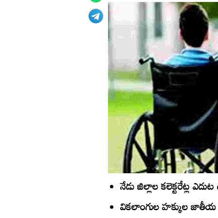
నేడు జిల్లాల కలెక్టరేట్ల ఎదుట
వికలాంగుల హక్కుల జాతీయ వే