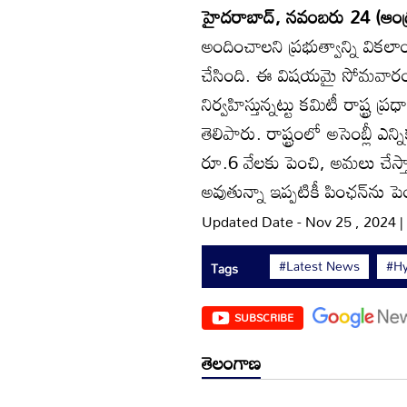
హైదరాబాద్‌, నవంబరు 24 (ఆంధ్ర
అందించాలని ప్రభుత్వాన్ని విక
చేసింది. ఈ విషయమై సోమవారం రాష
నిర్వహిస్తున్నట్టు కమిటీ రాష్ట్
తెలిపారు. రాష్ట్రంలో అసెంబ్లీ ఎ
రూ.6 వేలకు పెంచి, అమలు చేస్తా
అవుతున్నా ఇప్పటికీ పింఛన్‌ను 
Updated Date - Nov 25 , 2024 
#Latest News
#Hy
Tags
SUBSCRIBE
తెలంగాణ