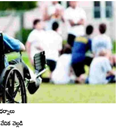
 ధర్నాలు
దిక వెల్లడి