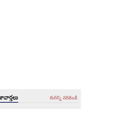
ావార్తలు
మరిన్ని చదవండి