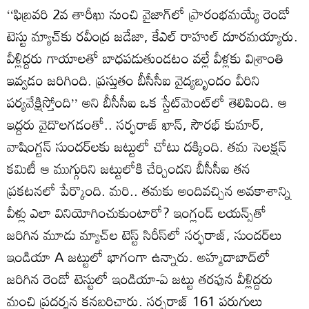
‘‘ఫిబ్రవరి 2వ తారీఖు నుంచి వైజాగ్‌లో ప్రారంభమయ్యే రెండో
టెస్టు మ్యాచ్‌కు రవీంద్ర జడేజా, కేఎల్ రాహుల్ దూరమయ్యారు.
వీళ్లిద్దరు గాయాలతో బాధపడుతుండటం వల్లే వీళ్లకు విశ్రాంతి
ఇవ్వడం జరిగింది. ప్రస్తుతం బీసీసీఐ వైద్యబృందం వీరిని
పర్యవేక్షిస్తోంది’’ అని బీసీసీఐ ఒక స్టేట్‌మెంట్‌లో తెలిపింది. ఆ
ఇద్దరు వైదొలగడంతో.. సర్ఫరాజ్ ఖాన్, సౌరభ్ కుమార్,
వాషింగ్టన్ సుందర్‌లకు జట్టులో చోటు దక్కింది. తమ సెలక్షన్
కమిటీ ఆ ముగ్గురిని జట్టులోకి చేర్చిందని బీసీసీఐ తన
ప్రకటనలో పేర్కొంది. మరి.. తమకు అందివచ్చిన అవకాశాన్ని
వీళ్లు ఎలా వినియోగించుకుంటారో? ఇంగ్లండ్ లయన్స్‌తో
జరిగిన మూడు మ్యాచ్‌ల టెస్ట్ సిరీస్‌లో సర్ఫరాజ్, సుందర్‌లు
ఇండియా A జట్టులో భాగంగా ఉన్నారు. అహ్మదాబాద్‌లో
జరిగిన రెండో టెస్టులో ఇండియా-ఏ జట్టు తరఫున వీళ్లిద్దరు
మంచి ప్రదర్శన కనబరిచారు. సర్ఫరాజ్ 161 పరుగులు