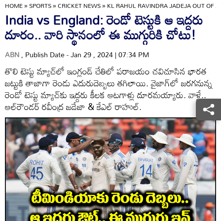
HOME
»
SPORTS
»
CRICKET NEWS
»
KL RAHUL RAVINDRA JADEJA OUT OF 2
India vs England: రెండో టెస్టుకి ఆ ఇద్దరు
దూరం.. వారి స్థానంలో ఈ ముగ్గురికి చోటు!
ABN
, Publish Date - Jan 29 , 2024 | 07:34 PM
తొలి టెస్టు మ్యాచ్‌లో ఇంగ్లండ్ చేతిలో పరాజయం చవిచూసిన భారత
జట్టుకి తాజాగా రెండు ఎదురుదెబ్బలు తగిలాయి. వైజాగ్‌లో జరగనున్న
రెండో టెస్టు మ్యాచ్‌కు ఇద్దరు కీలక ఆటగాళ్లు దూరమయ్యారు. వాళ్లే..
ఆల్‌రౌండర్ రవీంద్ర జడేజా & కేఎల్ రాహుల్.