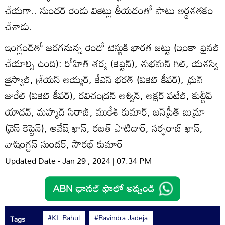
చేయగా.. సుందర్ రెండు వికెట్లు తీయడంతో పాటు అర్థశతకం
చేశాడు.
ఇంగ్లండ్‌తో జరగనున్న రెండో టెస్టుకి భారత జట్టు (ఇంకా ఫైనల్
చేయాల్సి ఉంది): రోహిత్ శర్మ (కెప్టెన్), శుభమన్ గిల్, యశస్వి
జైస్వాల్, శ్రేయస్ అయ్యర్, కేఎస్ భరత్ (వికెట్ కీపర్), ధ్రువ్
జురేల్ (వికెట్ కీపర్), రవిచంద్రన్ అశ్విన్, అక్షర్ పటేల్, కుల్దీప్
యాదవ్, మహ్మద్ సిరాజ్, ముకేశ్ కుమార్, జస్‌ప్రీత్ బుమ్రా
(వైస్ కెప్టెన్), అవేష్ ఖాన్, రజత్ పాటిదార్, సర్ఫరాజ్ ఖాన్,
వాషింగ్టన్ సుందర్, సౌరభ్ కుమార్
Updated Date - Jan 29 , 2024 | 07:34 PM
#KL Rahul
#Ravindra Jadeja
Tags