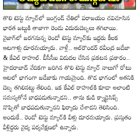
తొలి టెస్టు మ్యాచ్‌లో ఇంగ్లండ్ చేతిలో పరాజయం చవిచూసిన
భారత జట్టుకి తాజాగా రెండు ఎదురుదెబ్బలు తగిలాయి.
వైజాగ్‌లో జరగనున్న రెండో టెస్టు మ్యాచ్‌కు ఇద్దరు కీలక
ఆటగాళ్లు దూరమయ్యారు. వాళ్లే.. ఆల్‌రౌండర్ రవీంద్ర జడేజా
& కేఎల్ రాహుల్. బీసీసీఐ విడుదల చేసిన ప్రకటన ప్రకారం..
హైదరాబాద్ వేదికగా జరిగిన తొలి టెస్టు మ్యాచ్ నాలుగో రోటు
ఆటలో భాగంగా జడేజాకు గాయమైంది. తొడ భాగంలో అతనికి
దెబ్బ తగిలినట్టు తేలింది. ఇక కేఎల్ రాహుల్‌కి కూడా అలాంటి
సమస్యతోనే బాధపడుతున్నాడని.. తాను కుడి క్వాడ్రైసిప్స్‌
నొప్పితో బాధపడుతున్నానని ఫిర్యాదు చేశాడని తెలిసింది.
అందుకే.. రెండో టెస్టు మ్యాచ్‌కి వీళ్లు దూరమయ్యారు. ప్రస్తుతం
వీళ్లిద్దరు వైద్య పర్యవేక్షణలో ఉన్నారు.