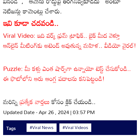
వినండి``, ``ఆమెను రోడ్డుపై తిరగనివ్వకూడదు`` అంటూ
నెటిజన్లు కామెంట్లు చేశారు.
ఇవి కూడా చదవండి..
Viral Video: ఇది వర్క్ ఫ్రమ్ ట్రాఫిక్.. బైక్ మీద వెళ్తూ
ఆన్‌లైన్ మీటింగ్‌కు అటెండ్ అవుతున్న మహిళ.. వీడియో వైరల్!
Puzzle: మీ కళ్లు ఎంత షార్ప్‌గా ఉన్నాయో టెస్ట్ చేసుకోండి..
ఈ ఫొటోలోని ఆరు ఆంగ్ల పదాలను కనిపెట్టండి!
మరిన్ని
ప్రత్యేక వార్తలు
కోసం క్లిక్ చేయండి..
Updated Date - Apr 26 , 2024 | 03:57 PM
#Viral News
#Viral Videos
Tags