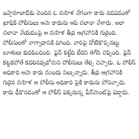
ఇస్లామాబాద్‌కు చెందిన ఓ మహిళ వేగంగా కారు నడపడంతో
ట్రాఫిక్ పోలీసులు ఆమె కారును ఆపి చలానా వేశారు. అలా
చలానా వేయడంపై ఆ మహిళ తీవ్ర ఆగ్రహానికి గురైంది.
పోలీసులతో వాగ్వాదానికి దిగింది. వారిపై నోటికొచ్చినట్టు
బూతులు కురిపించింది. ఫైన్ కట్టేది లేదని తెగేసి చెప్పింది. ఫైన్
కట్టకపోతే కదలినవ్వబోమని పోలీసులు తేల్చి చెప్పారు. ఓ పోలీస్
అధికారి ఆమె కారు ముందు నిల్చున్నాడు. తీవ్ర ఆగ్రహానికి
గురైన మహిళ ఆ పోలీసు అధికారి పైకి కారును పోనిచ్చాడు.
కారు ఢీకొనడంతో ఆ పోలీస్ పక్కనున్న పేవ్‌మెంట్‌పై పడ్డాడు.