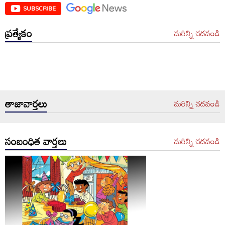
SUBSCRIBE
ప్రత్యేకం
మరిన్ని చదవండి
తాజావార్తలు
మరిన్ని చదవండి
సంబంధిత వార్తలు
మరిన్ని చదవండి