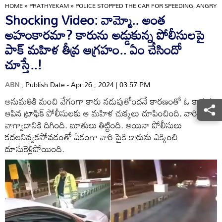
HOME
»
PRATHYEKAM
»
POLICE STOPPED THE CAR FOR SPEEDING, ANGRY P
Shocking Video: వామ్మో.. అంత
అహంకారమా? కారును అడ్డుకున్న పోలీసులపై
పాక్ మహిళ తీవ్ర ఆగ్రహం.. ఏం చేసిందో
చూస్తే..!
ABN
, Publish Date - Apr 26 , 2024 | 03:57 PM
అనుమతికి మంచి వేగంగా కారు నడుపుతోందనే కారణంతో ఓ కారును
ఆపిన ట్రాఫిక్ పోలీసులకు ఆ మహిళ చుక్కలు చూపించింది. వారితో
వాగ్వాదానికి దిగింది. బూతులు తిట్టింది. అయినా పోలీసులు
కదలనివ్వకపోవడంతో ఏకంగా వారి పైకి కారును ఎక్కించి
దూసుకెళ్లిపోయింది.