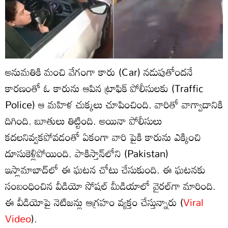
అనుమతికి మంచి వేగంగా కారు (Car) నడుపుతోందనే
కారణంతో ఓ కారును ఆపిన ట్రాఫిక్ పోలీసులకు (Traffic
Police) ఆ మహిళ చుక్కలు చూపించింది. వారితో వాగ్వాదానికి
దిగింది. బూతులు తిట్టింది. అయినా పోలీసులు
కదలనివ్వకపోవడంతో ఏకంగా వారి పైకి కారును ఎక్కించి
దూసుకెళ్లిపోయింది. పాకిస్తాన్‌లోని (Pakistan)
ఇస్లామాబాద్‌లో ఈ ఘటన చోటు చేసుకుంది. ఈ ఘటనకు
సంబంధించిన వీడియో సోషల్ మీడియాలో వైరల్‌గా మారింది.
ఈ వీడియోపై నెటిజన్లు ఆగ్రహం వ్యక్తం చేస్తున్నారు (
Viral
Video
).