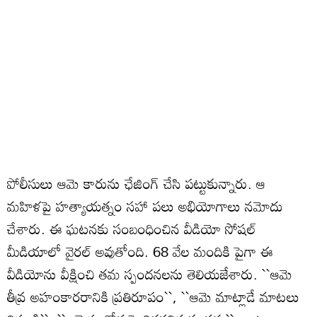
పోలీసులు ఆమె కారును ఛేజింగ్ చేసి పట్టుకున్నారు. ఆ
మహిళపై హత్యాయత్నం సహా పలు అభియోగాలు నమోదు
చేశారు. ఈ ఘటనకు సంబంధించిన వీడియో సోషల్
మీడియాలో వైరల్ అవుతోంది. 68 వేల మందికి పైగా ఈ
వీడియోను వీక్షించి తమ స్పందనలను తెలియజేశారు. ``ఆమె
తీవ్ర అహంకారరానికి ప్రతిరూపం``, ``ఆమె మాట్లాడే మాటలు