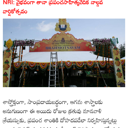
NRI: వైభవంగా తానా ప్రపంచసాహిత్యవేదిక నాల్గవ
వార్షికోత్సవం
శాస్త్రోక్తంగా, సాంప్రదాయబద్ధంగా, ఆగమ శాస్త్రాలకు
అనుగుణంగా ఈ అయిదు రోజుల క్రతువు మానవాళి
శ్రేయస్సుకు, ప్రపంచ శాంతికి దోహదపడేలా నిర్వహిస్తున్నట్లు