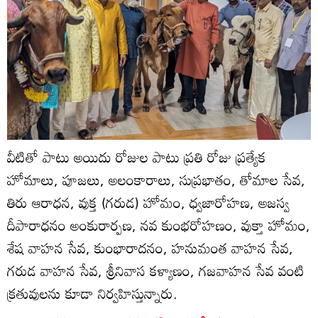
వీటితో పాటు అయిదు రోజుల పాటు ప్రతి రోజు ప్రత్యేక
హోమాలు, పూజలు, అలంకారాలు, సుప్రభాతం, తోమాల సేవ,
తిరు ఆరాధన, వుక్త (గరుడ) హోమం, ధ్వజారోహణ, అజస్వ
దీపారాధనం అంకురార్పణ, నవ కుంభరోహణం, వుక్తా హోమం,
శేష వాహన సేవ, కుంభారాదనం, హనుమంత వాహన సేవ,
గరుడ వాహన సేవ, శ్రీనివాస కళ్యాణం, గజవాహన సేవ వంటి
క్రతువులను కూడా నిర్వహిస్తున్నారు.