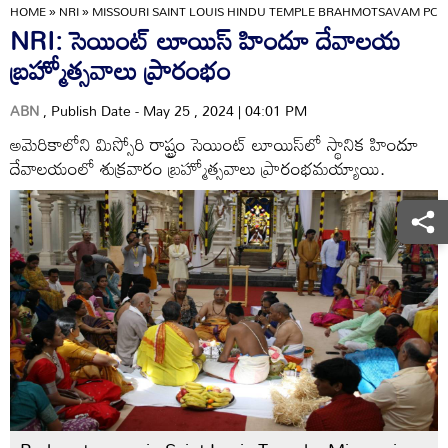
HOME
»
NRI
»
MISSOURI SAINT LOUIS HINDU TEMPLE BRAHMOTSAVAM PCS
NRI: సెయింట్ లూయిస్ హిందూ దేవాలయ
బ్రహ్మోత్సవాలు ప్రారంభం
ABN
, Publish Date - May 25 , 2024 | 04:01 PM
అమెరికాలోని మిస్సోరి రాష్ట్రం సెయింట్ లూయిస్‌లో స్థానిక హిందూ
దేవాలయంలో శుక్రవారం బ్రహ్మోత్సవాలు ప్రారంభమయ్యాయి.