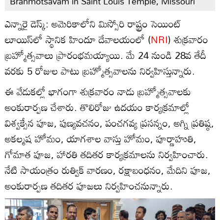
Brahmotsavam in Saint Louis Temple, Missouri
ఎన్నారై డెస్క్: అమెరికాలోని మిస్సోరి రాష్ట్రం సెయింట్
లూయిస్‌లో స్థానిక హిందూ దేవాలయంలో (
NRI
) శుక్రవారం
బ్రహ్మోత్సవాలు ప్రారంభమయ్యాయి. మే 24 నుండి 28వ తేదీ
వరకు 5 రోజుల పాటు బ్రహ్మోత్సవాలను నిర్వహిస్తున్నారు.
ఈ వేడుకల్లో భాగంగా శుక్రవారం నాడు బ్రహ్మోత్సవాలకు
అంకురార్పణ చేశారు. తొలిరోజు ఉదయం కార్యక్రమాల్లో
విశ్వక్సేన పూజ, పుణ్యవచనం, పంచగవ్య ప్రసన్నం, అగ్ని ప్రతిష్ఠ,
అకల్మష హోమం, యాగశాల వాస్తు హోమం, పూర్ణాహుతి,
గోమాత పూజ, హారతి తదితర కార్యక్రమాలను నిర్వహించారు.
నేటి సాయంత్రం రుత్విక్ వారణం, రక్షాబంధనం, మేదిని పూజ,
అంకురార్పణ తదితర పూజలు నిర్వహించనున్నారు.