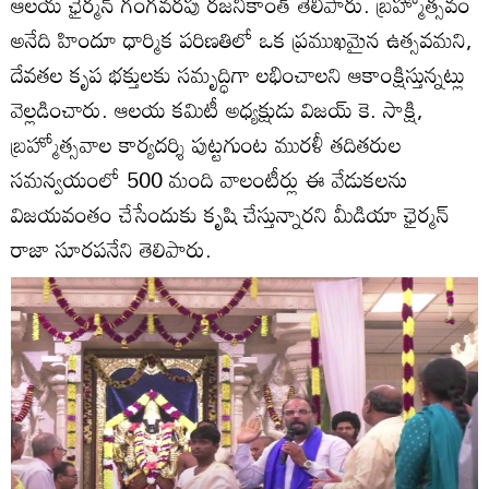
ఆలయ ఛైర్మన్ గంగవరపు రజనీకాంత్ తెలిపారు. బ్రహ్మోత్సవం
అనేది హిందూ ధార్మిక పరిణతిలో ఒక ప్రముఖమైన ఉత్సవమని,
దేవతల కృప భక్తులకు సమృద్ధిగా లభించాలని ఆకాంక్షిస్తున్నట్లు
వెల్లడించారు. ఆలయ కమిటీ అధ్యక్షుడు విజయ్ కె. సాక్షి,
బ్రహ్మోత్సవాల కార్యదర్శి పుట్టగుంట మురళీ తదితరుల
సమన్వయంలో 500 మంది వాలంటీర్లు ఈ వేడుకలను
విజయవంతం చేసేందుకు కృషి చేస్తున్నారని మీడియా ఛైర్మన్
రాజా సూరపనేని తెలిపారు.