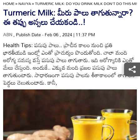
HOME
»
NAVYA
»
TURMERIC MILK: DO YOU DRINK MILK DON'T DO THIS MIS
Turmeric Milk: మీరు పాలు తాగుతున్నారా?
ఈ తప్పు అస్సలు చేయకండి..!
ABN
, Publish Date - Feb 06 , 2024 | 11:37 PM
Health Tips: పసుపు పాలు.. ప్రాచీన కాలం నుంచి ప్రతి
భారతీయుడి ఇంట్లో ఎంతో ప్రాచుర్యం పొందుతోంది. చాలా మంది
ఆరోగ్య సమస్య వస్తే పసుపు పాలు తాగుతారు. ఇది ఆరోగ్యానికి ఎంతో
మేలు చేస్తుంది. అందుకే.. ఎక్కువ మంది ప్రజల పసుపు పాలు
తాగుతుంటారు. సాధారణంగా పసుపు పాలను శీతాకాలంలో తాగాలని
పెద్దలు చెబుతుంటారు. కానీ,