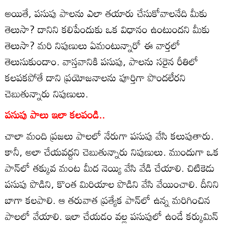
అయితే, పసుపు పాలను ఎలా తయారు చేసుకోవాలనేది మీకు
తెలుసా? దానిని కలిపేందుకు ఒక విధానం ఉంటుందని మీకు
తెలుసా? మరి నిపుణులు ఏమంటున్నారో ఈ వార్తలో
తెలుసుకుందాం. వాస్తవానికి పసుపు, పాలను సరైన రీతిలో
కలపకపోతే దాని ప్రయోజనాలను పూర్తిగా పొందలేరని
చెబుతున్నారు నిపుణులు.
పసుపు పాలు ఇలా కలపండి..
చాలా మంది ప్రజలు పాలలో నేరుగా పసుపు వేసి కలుపుతారు.
కానీ, అలా చేయవద్దని చెబుతున్నారు నిపుణులు. ముందుగా ఒక
పాన్‌లో తక్కువ మంట మీద నెయ్యి వేసి వేడి చేయాలి. చిటికెడు
పసుపు పొడిని, కొంత మిరియాల పొడిని వేసి వేయించాలి. దీనిని
బాగా కలపాలి. ఆ తరువాత ప్రత్యేక పాన్‌లో ఉన్న మరిగించిన
పాలలో వేయాలి. ఇలా చేయడం వల్ల పసుపులో ఉండే కర్కుమిన్