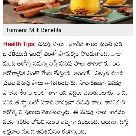
Turmeric Milk Benefits
Health Tips:
పసుపు పాలు.. ప్రాచీన కాలం నుంచి ప్రతి
భారతీయుడి ఇంట్లో ఎంతో ప్రాచుర్యం పొందుతోంది. చాలా
మంది ఆరోగ్య సమస్య వస్తే పసుపు పాలు తాగుతారు. ఇది
ఆరోగ్యానికి ఎంతో మేలు చేస్తుంది. అందుకే.. ఎక్కువ మంది
ప్రజల పసుపు పాలు తాగుతుంటారు. సాధారణంగా పసుపు
పాలను శీతాకాలంలో తాగాలని పెద్దలు చెబుతుంటారు. కానీ,
పరిమిత స్థాయిలో ఏడాది పొడవునా పసుపు పాలు తాగొచ్చని
ఆరోగ్య ని పుణులు చెబుతున్నారు. ఈ పసుపు పాలు తాగడం
వలన శరీరం లోపలి నుంచి వెచ్చగా ఉంటుంది. జలుబు, దగ్గు
లక్షణాల నుంచి ఉపశమనం కలిగిస్తుంది.