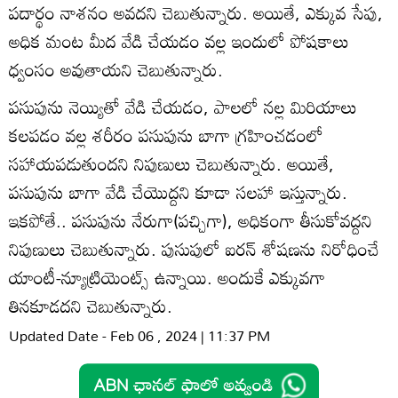
పదార్థం నాశనం అవదని చెబుతున్నారు. అయితే, ఎక్కువ సేపు,
అధిక మంట మీద వేడి చేయడం వల్ల ఇందులో పోషకాలు
ధ్వంసం అవుతాయని చెబుతున్నారు.
పసుపును నెయ్యితో వేడి చేయడం, పాలలో నల్ల మిరియాలు
కలపడం వల్ల శరీరం పసుపును బాగా గ్రహించడంలో
సహాయపడుతుందని నిపుణులు చెబుతున్నారు. అయితే,
పసుపును బాగా వేడి చేయొద్దని కూడా సలహా ఇస్తున్నారు.
ఇకపోతే.. పసుపును నేరుగా(పచ్చిగా), అధికంగా తీసుకోవద్దని
నిపుణులు చెబుతున్నారు. పుసుపులో ఐరన్ శోషణను నిరోధించే
యాంటీ-న్యూట్రియెంట్స్ ఉన్నాయి. అందుకే ఎక్కువగా
తినకూడదని చెబుతున్నారు.
Updated Date - Feb 06 , 2024 | 11:37 PM