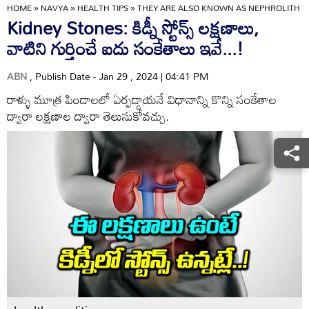
HOME
»
NAVYA
»
HEALTH TIPS
»
THEY ARE ALSO KNOWN AS NEPHROLITH OR
Kidney Stones: కిడ్నీ స్టోన్స్ లక్షణాలు,
వాటిని గుర్తించే ఐదు సంకేతాలు ఇవే...!
ABN
, Publish Date - Jan 29 , 2024 | 04:41 PM
రాళ్ళు మూత్ర పిండాలలో ఏర్పడ్డాయనే విధానాన్ని కొన్ని సంకేతాల
ద్వారా లక్షణాల ద్వారా తెలుసుకోవచ్చు.