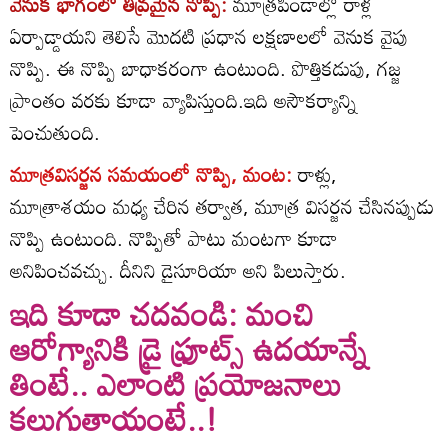
వెనుక భాగంలో తీవ్రమైన నొప్పి:
మూత్రపిండాల్లో రాళ్ల
ఏర్పాడ్డాయని తెలిసే మొదటి ప్రధాన లక్షణాలలో వెనుక వైపు
నొప్పి. ఈ నొప్పి బాధాకరంగా ఉంటుంది. పొత్తికడుపు, గజ్జ
ప్రాంతం వరకు కూడా వ్యాపిస్తుంది.ఇది అసౌకర్యాన్ని
పెంచుతుంది.
మూత్రవిసర్జన సమయంలో నొప్పి, మంట:
రాళ్లు,
మూత్రాశయం మధ్య చేరిన తర్వాత, మూత్ర విసర్జన చేసినప్పుడు
నొప్పి ఉంటుంది. నొప్పితో పాటు మంటగా కూడా
అనిపించవచ్చు. దీనిని డైసూరియా అని పిలుస్తారు.
ఇది కూడా చదవండి: మంచి
ఆరోగ్యానికి డ్రై ఫ్రూట్స్ ఉదయాన్నే
తింటే.. ఎలాంటి ప్రయోజనాలు
కలుగుతాయంటే..!