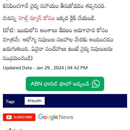
కనిపించగానే వైద్య సహాయం తీసుకోవడం తప్పనిసరి.
మరిన్ని
హెల్త్ న్యూస్ కోసం
ఇక్కడ క్లిక్ చేయండి.
(నోట్‌: ఇందులోని అంశాలు కేవలం అవగాహన కోసం
మాత్రమే. ఆరోగ్య నిపుణుల సలహాల మేరకు అందించడం
జరుగుతుంది. ఏవైనా సందేహాలు ఉంటే వైద్య నిపుణులను
సంప్రదించండి)
Updated Date - Jan 29 , 2024 | 04:42 PM
#Health
Tags
SUBSCRIBE