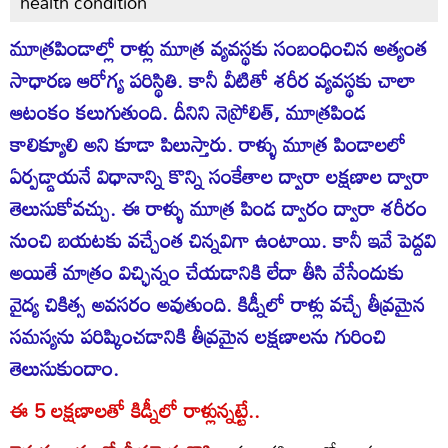
health condition
మూత్రపిండాల్లో రాళ్లు మూత్ర వ్యవస్థకు సంబంధించిన అత్యంత
సాధారణ ఆరోగ్య పరిస్థితి. కానీ వీటితో శరీర వ్యవస్థకు చాలా
ఆటంకం కలుగుతుంది. దీనిని నెప్రోలిత్, మూత్రపిండ
కాలిక్యూలి అని కూడా పిలుస్తారు. రాళ్ళు మూత్ర పిండాలలో
ఏర్పడ్డాయనే విధానాన్ని కొన్ని సంకేతాల ద్వారా లక్షణాల ద్వారా
తెలుసుకోవచ్చు. ఈ రాళ్ళు మూత్ర పిండ ద్వారం ద్వారా శరీరం
నుంచి బయటకు వచ్చేంత చిన్నవిగా ఉంటాయి. కానీ ఇవే పెద్దవి
అయితే మాత్రం విచ్ఛిన్నం చేయడానికి లేదా తీసి వేసేందుకు
వైద్య చికిత్స అవసరం అవుతుంది. కిడ్నీలో రాళ్లు వచ్చే తీవ్రమైన
సమస్యను పరిష్కించడానికి తీవ్రమైన లక్షణాలను గురించి
తెలుసుకుందాం.
ఈ 5 లక్షణాలతో కిడ్నీలో రాళ్లున్నట్టే..