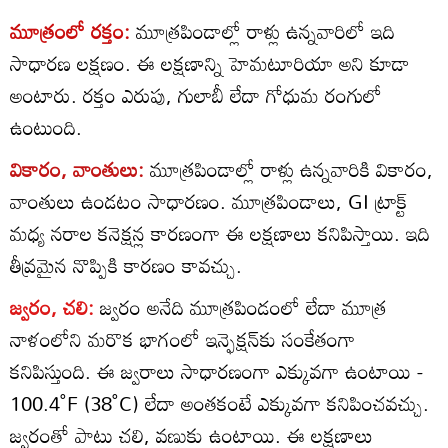
మూత్రంలో రక్తం:
మూత్రపిండాల్లో రాళ్లు ఉన్నవారిలో ఇది
సాధారణ లక్షణం. ఈ లక్షణాన్ని హెమటూరియా అని కూడా
అంటారు. రక్తం ఎరుపు, గులాబీ లేదా గోధుమ రంగులో
ఉంటుంది.
వికారం, వాంతులు:
మూత్రపిండాల్లో రాళ్లు ఉన్నవారికి వికారం,
వాంతులు ఉండటం సాధారణం. మూత్రపిండాలు, GI ట్రాక్ట్
మధ్య నరాల కనెక్షన్ల కారణంగా ఈ లక్షణాలు కనిపిస్తాయి. ఇది
తీవ్రమైన నొప్పికి కారణం కావచ్చు.
జ్వరం, చలి:
జ్వరం అనేది మూత్రపిండంలో లేదా మూత్ర
నాళంలోని మరొక భాగంలో ఇన్ఫెక్షన్‌కు సంకేతంగా
కనిపిస్తుంది. ఈ జ్వరాలు సాధారణంగా ఎక్కువగా ఉంటాయి -
100.4˚F (38˚C) లేదా అంతకంటే ఎక్కువగా కనిపించవచ్చు.
జ్వరంతో పాటు చలి, వణుకు ఉంటాయి. ఈ లక్షణాలు