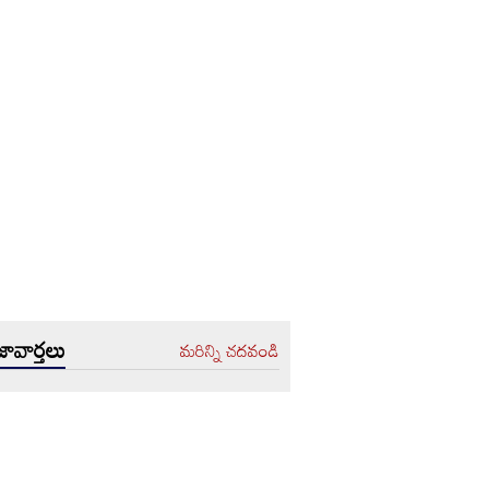
ావార్తలు
మరిన్ని చదవండి