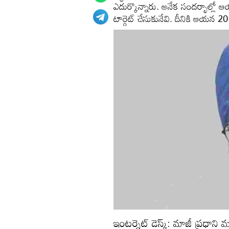
ఎదుర్కొన్నారు. అనేక సందర్భాల్లో
టార్గెట్ చేసుకునేవి. దీనికి ఆయన
ఇంటర్నెట్ డెస్క్: మాజీ ప్రధా