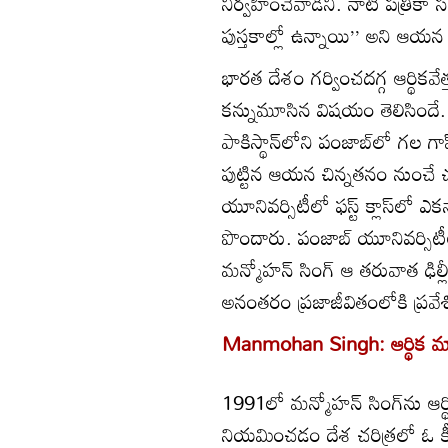
నిర్వహించేవాడిని. నాటి పత్ర
పుస్తకాల్లో ఉన్నాయి’’ అని ఆయన ప
భారత దేశం గర్వించదగ్గ ఆర్థికవ
కన్నుమూసిన విషయం తెలిసిందే. 
పాకిస్థాన్‌లోని పంజాబ్‌లో గల గ
పుట్టిన ఆయన చిన్నతనం నుంచే చద
యూనివర్సిటీలో ఫస్ట్‌ క్లాస్‌లో ఎకన
పొందారు. పంజాబ్ యూనివర్సిటీల
మన్మోహన్ సింగ్ ఆ తరువాత ఢిల్లీ
అనంతరం ప్రజాజీవితంలోకి ప్రవే
Manmohan Singh: ఆర్థిక మార
1991లో మన్మోహన్ సింగ్‌ను ఆర్థ
నియమించడం దేశ చరిత్రలో ఓ కీల