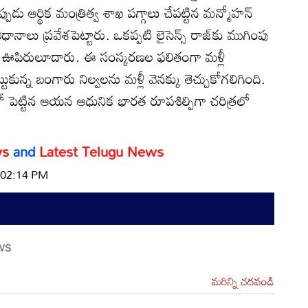
నప్పుడు ఆర్థిక మంత్రిత్వ శాఖ పగ్గాలు చేపట్టిన మన్మోహన్
ానాలు ప్రవేశపెట్టారు. ఒకప్పటి లైసెన్స్ రాజ్‌కు ముగింపు
త్త ఊపిరులూదారు. ఈ సంస్కరణల ఫలితంగా మళ్లీ
టుకున్న బంగారు నిల్వలను మళ్లీ వెనక్కు తెచ్చుకోగలిగింది.
ో పెట్టిన ఆయన ఆధునిక భారత రూపశిల్పిగా చరిత్రలో
ws
and
Latest Telugu New
s
| 02:14 PM
మరిన్ని చదవండి