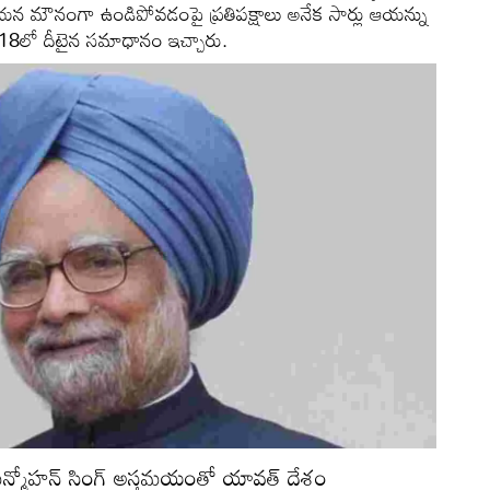
 ఆయన మౌనంగా ఉండిపోవడంపై ప్రతిపక్షాలు అనేక సార్లు ఆయన్ను
 2018లో దీటైన సమాధానం ఇచ్చారు.
ని మన్మోహన్ సింగ్ అస్తమయంతో యావత్ దేశం