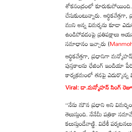
శోకసంద్రంలో కూరుకుపోయింది. వ
చేసుకుంటున్నారు. ఆర్థికవేత్త
ముని అన్న విమర్శను కూడా ఎదు
ఉండిపోవడంపై ప్రతిపక్షాలు ఆయన్
సమాధానం ఇచ్చారు (
Manmoh
ఆర్థికవేత్తగా, ప్రధానిగా మన్మ
పుస్తకాలను ఛేజింగ్ ఇండియా పే
కార్యక్రమంలో తనపై ఎదుర్కొన్న వ
Viral: డా.మన్మోహన్ సింగ్ రెజ
‘‘నేను మౌన ప్రధాని అని విమర్శిం
తెలుస్తుంది. నేనేమీ పత్రికా స
కలుస్తుండేవాణ్ణి. విదేశీ పర్యటన