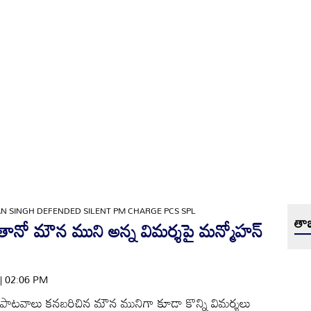
SINGH DEFENDED SILENT PM CHARGE PCS SPL
తాజ
ో మౌన ముని అన్న విమర్శపై మన్మోహన్
 | 02:06 PM
రతిభాపాటవాలు కనబరిచిన మౌన మునిగా కూడా కొన్ని విమర్శలు