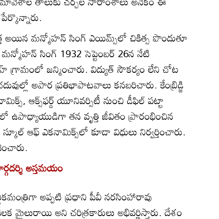
ికా సమావేశాల తాలుకు చర్చల సారాంశాలు అనేకం ఈ
ేర్కొన్నారు.
ేత్త అయిన మన్మోహన్ సింగ్ ఎయిమ్స్‌లో చికిత్స పొందుతూ
మన్మోహన్ సింగ్ 1932 సెప్టెంబర్ 26న నేటి
ాహ్ గ్రామంలో జన్మించారు. విద్యుత్ సౌకర్యం లేని చోట
ువుల్లో అపార ప్రతిభాపాటవాలు కనబరిచారు. కేంబ్రిడ్జి
ామిక్స్, ఆక్స్‌ఫర్డ్ యూనివర్సిటీ నుంచి డీఫిల్ పట్టా
ో ఉపాధ్యాయుడిగా తన వృత్తి జీవితం ప్రారంభించిన
 స్కూల్ ఆఫ్ ఎకనామిక్స్‌లో కూడా విధులు నిర్వర్తించారు.
శించారు.
్గదర్శి అస్తమయం
ికమంత్రిగా అప్పటి ప్రధాని పీవీ నరసింహారావు
క మైలురాయి అని చరిత్రకారులు అభివర్ణిస్తారు. దేశం