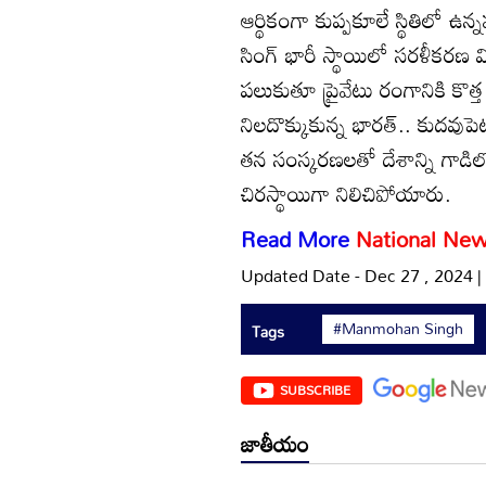
ఆర్థికంగా కుప్పకూలే స్థితిలో ఉన్
సింగ్ భారీ స్థాయిలో సరళీకరణ విధ
పలుకుతూ ప్రైవేటు రంగానికి కొ
నిలదొక్కుకున్న భారత్.. కుదవుపెట్
తన సంస్కరణలతో దేశాన్ని గాడిల
చిరస్థాయిగా నిలిచిపోయారు.
Read More
National Ne
Updated Date - Dec 27 , 2024 
#Manmohan Singh
Tags
SUBSCRIBE
జాతీయం