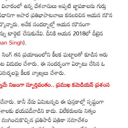
ిచారంలో ఉన్న దేశవాసులు అప్పటి జ్ఞాపకాలను గుర్తు
గా, ప్రధానిగా అపార ప్రతిభాపాటవాలు కనబరిచిన ఆయన మౌన
ర్కొన్నారు. అనేక సందర్భాల్లో ఆయన మౌనంగా
ను టార్గెట్ చేసుకునేవి. దీనికి ఆయన 2018లో దీటైన
an Singh
).
ోహన్ సింగ్ తన ప్రయాణంలోని కీలక ఘట్టాలతో కూడిన ఆరు
రిట విడుదల చేశారు. ఈ సందర్భంగా ఏర్పాటు చేసిన ఓ
ిమర్శలపై కీలక వ్యాఖ్యలు చేశారు.
్యూమే నిజంగా స్ఫూర్తివంతం.. ప్రముఖ కమెడియన్ ప్రశంస
చేవారు. కానీ నేను ఏమిటన్నది ఈ పుస్తకాల్లో స్పష్టంగా
మావేశాలకు భయపడేవాడిని కాదు. విలేకరులను నిత్యం
లు ముగించుకొచ్చిన ప్రతిసారీ పత్రికా సమావేశం