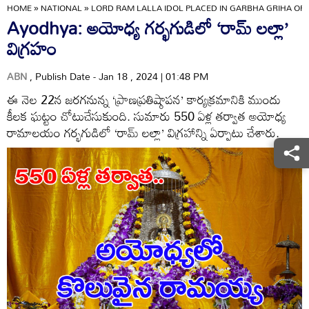
HOME
»
NATIONAL
»
LORD RAM LALLA IDOL PLACED IN GARBHA GRIHA OF
Ayodhya: అయోధ్య గర్భగుడిలో ‘రామ్ లల్లా’
విగ్రహం
ABN
, Publish Date - Jan 18 , 2024 | 01:48 PM
ఈ నెల 22న జరగనున్న ‘ప్రాణప్రతిష్ఠాపన’ కార్యక్రమానికి ముందు
కీలక ఘట్టం చోటుచేసుకుంది. సుమారు 550 ఏళ్ల తర్వాత అయోధ్య
రామాలయం గర్భగుడిలో ‘రామ్ లల్లా’ విగ్రహాన్ని ఏర్పాటు చేశారు.