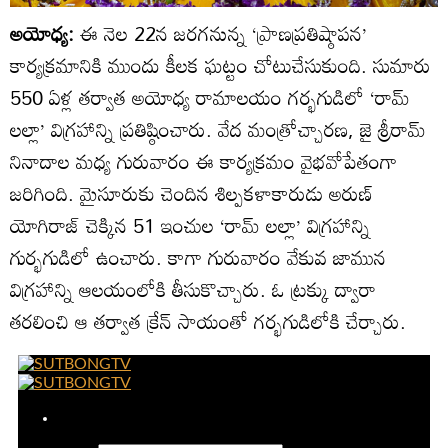
అయోధ్య:
ఈ నెల 22న జరగనున్న ‘ప్రాణప్రతిష్ఠాపన’
కార్యక్రమానికి ముందు కీలక ఘట్టం చోటుచేసుకుంది. సుమారు
550 ఏళ్ల తర్వాత అయోధ్య రామాలయం గర్భగుడిలో ‘రామ్
లల్లా’ విగ్రహాన్ని ప్రతిష్ఠించారు. వేద మంత్రోచ్చారణ, జై శ్రీరామ్
నినాదాల మధ్య గురువారం ఈ కార్యక్రమం వైభవోపేతంగా
జరిగింది. మైసూరుకు చెందిన శిల్పకళాకారుడు అరుణ్
యోగిరాజ్ చెక్కిన 51 ఇంచుల ‘రామ్ లల్లా’ విగ్రహాన్ని
గుర్భగుడిలో ఉంచారు. కాగా గురువారం వేకువ జామున
విగ్రహాన్ని ఆలయంలోకి తీసుకొచ్చారు. ఓ ట్రక్కు ద్వారా
తరలించి ఆ తర్వాత క్రేన్ సాయంతో గర్భగుడిలోకి చేర్చారు.