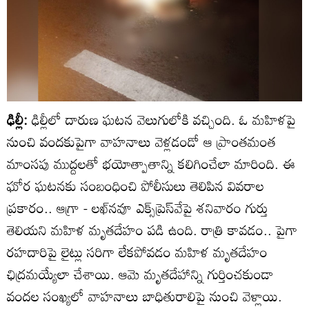
ఢిల్లీ:
ఢిల్లీలో దారుణ ఘటన వెలుగులోకి వచ్చింది. ఓ మహిళపై
నుంచి వందకుపైగా వాహనాలు వెళ్లడండో ఆ ప్రాంతమంత
మాంసపు ముద్దలతో భయోత్పాతాన్ని కలిగించేలా మారింది. ఈ
ఘోర ఘటనకు సంబంధించి పోలీసులు తెలిపిన వివరాల
ప్రకారం.. ఆగ్రా - లఖ్‌నవూ ఎక్స్‌ప్రెస్‌వేపై శనివారం గుర్తు
తెలియని మహిళ మ‌ృతదేహం పడి ఉంది. రాత్రి కావడం.. పైగా
రహదారిపై లైట్లు సరిగా లేకపోవడం మహిళ మృతదేహం
ఛిద్రమయ్యేలా చేశాయి. ఆమె మృతదేహాన్ని గుర్తించకుండా
వందల సంఖ్యలో వాహనాలు బాధితురాలిపై నుంచి వెళ్లాయి.