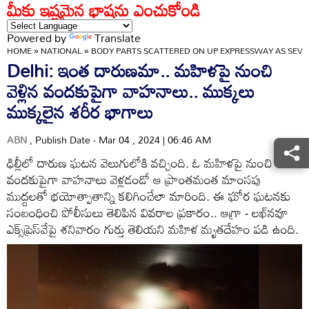
మీకు ఇష్టమైన భాషను ఎంచుకోండి
Powered by
Translate
HOME
»
NATIONAL
»
BODY PARTS SCATTERED ON UP EXPRESSWAY AS SEV
Delhi: ఇంత దారుణమా.. మహిళపై నుంచి
వెళ్లిన వందకుపైగా వాహనాలు.. ముక్కలు
ముక్కలైన శరీర భాగాలు
ABN
, Publish Date - Mar 04 , 2024 | 06:46 AM
ఢిల్లీలో దారుణ ఘటన వెలుగులోకి వచ్చింది. ఓ మహిళపై నుంచి
వందకుపైగా వాహనాలు వెళ్లడండో ఆ ప్రాంతమంత మాంసపు
ముద్దలతో భయోత్పాతాన్ని కలిగించేలా మారింది. ఈ ఘోర ఘటనకు
సంబంధించి పోలీసులు తెలిపిన వివరాల ప్రకారం.. ఆగ్రా - లఖ్‌నవూ
ఎక్స్‌ప్రెస్‌వేపై శనివారం గుర్తు తెలియని మహిళ మ‌ృతదేహం పడి ఉంది.