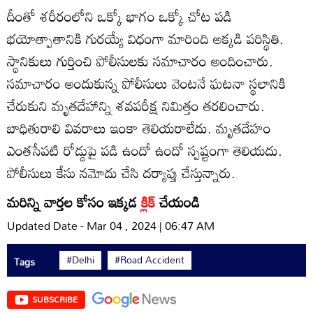
దీంతో శరీరంలోని ఒక్కో భాగం ఒక్కో చోట పడి
భయోత్పాతానికి గురయ్యే విధంగా మారింది అక్కడి పరిస్థితి.
స్థానికులు గుర్తించి పోలీసులకు సమాచారం అందించారు.
సమాచారం అందుకున్న పోలీసులు వెంటనే ఘటనా స్థలానికి
చేరుకుని మృతదేహాన్ని శవపరీక్ష నిమిత్తం తరలించారు.
బాధితురాలి వివరాలు ఇంకా తెలియరాలేదు. మృతదేహం
ఎంతసేపటి రోడ్డుపై పడి ఉందో ఉందో స్పష్టంగా తెలియదు.
పోలీసులు కేసు నమోదు చేసి దర్యాప్తు చేస్తున్నారు.
మరిన్ని వార్తల కోసం ఇక్కడ
క్లిక్
చేయండి
Updated Date - Mar 04 , 2024 | 06:47 AM
#Delhi
#Road Accident
Tags
SUBSCRIBE