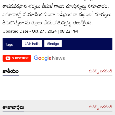
శాసనపరమైన చర్యలు తీసుకోవాలని చూస్తున్నట్టు సమాచారం.
విమానాల్లో ప్రయాణించకుండా నిషేధించేలా చట్టంలో మార్పులు
తీసుకొచ్చేలా మార్పులు చేయబోతున్నట్టు తెలుస్తోంది.
Updated Date - Oct 27 , 2024 | 08:22 PM
#Air india
#Indigo
Tags
SUBSCRIBE
జాతీయం
మరిన్ని చదవండి
తాజావార్తలు
మరిన్ని చదవండి