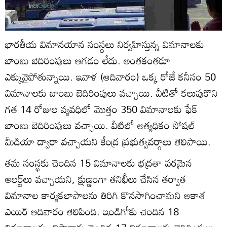
భారతీయ విమానయాన సంస్థలు నిర్వహిస్తున్న విమానాలకు
బాంబు బెదిరింపులు ఆగడం లేదు. అంతకంతకూ
ఎక్కువైపోతున్నాయి. ఇవాళ (ఆదివారం) ఒక్క రోజే కనీసం 50
విమానాలకు బాంబు బెదిరింపులు వచ్చాయి. వీటితో కలుపుకొని
గత 14 రోజుల వ్యవధిలో మొత్తం 350 విమానాలకు ఫేక్
బాంబు బెదిరింపులు వచ్చాయి. వీటిలో అత్యధికం సోషల్
మీడియా ద్వారా వచ్చాయని కేంద్ర ప్రభుత్వవర్గాలు తెలిపాయి.
తమ సంస్థకు చెందిన 15 విమానాలకు భద్రతా పరమైన
అలర్ట్‌లు వచ్చాయని, క్షుణ్ణంగా తనిఖీలు చేసిన తర్వాత
విమానాల కార్యకలాపాలను తిరిగి కొనసాగించామని అకాశ
ఎయిర్ ఆదివారం తెలిపింది. ఇండిగోకు చెందిన 18