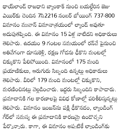
థాయ్‌లాండ్‌ రాజధాని బ్యాంకాక్‌ నుంచి బయల్దేరిన జెజు
ఎయిర్‌కు చెందిన 7సి2216 నంబర్‌ బోయింగ్‌ 737-800
విమానం మువాన్‌ విమానాశ్రయంలో ల్యాండ్‌ అవుతూ
అదుపుతప్పింది. ఈ విమానం 15 ఏళ్ల నాటిదని అధికారులు
తెలిపారు. ఉదయం 9 గంటల సమయంలో రన్‌వే పైనుంచి
అతివేగంగా దూసుకెళ్లి, రక్షణ గోడను ఢీకొని మంటల్లో
చిక్కుకొని పేలిపోయింది. విమానంలో 175 మంది
ప్రయాణికులు, ఆరుగురు సిబ్బంది ఉన్నట్లు అధికారులు
తెలిపారు. వీరిలో 179 మంది మంటల్లో చిక్కుకొని,
మరణించినట్లు వెల్లడించారు. ఇద్దరు సిబ్బందిని కాపాడారు.
ప్రమాదానికి గల కారణాలపై వివిధ కోణాల్లో పరిశీలిస్తున్నట్లు
తెలిపారు. విమానం ఇంజన్‌ను పక్షి ఢీకొనడం, ల్యాండింగ్‌
గేర్‌లో సమస్య ఈ ప్రమాదానికి కారణమై ఉండొచ్చని
పేర్కొన్నారు. కాగా, ఈ విమానం అప్పటికే ల్యాండింగ్‌కు