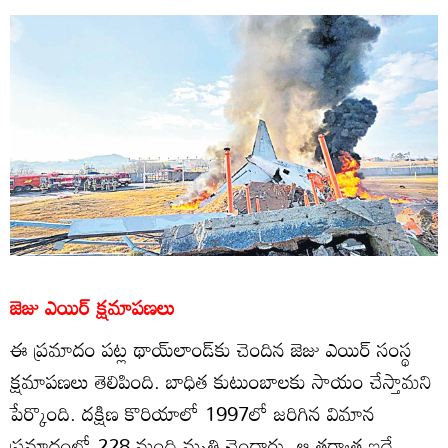
జెజు ఎయిర్‌ క్షమాపణలు
ఈ ప్రమాదం పట్ల థాయ్‌లాండ్‌కు చెందిన జెజు ఎయిర్‌ సంస్థ
క్షమాపణలు తెలిపింది. బాధిత కుటుంబాలకు సాయం చేస్తామని
పేర్కొంది. దక్షిణ కొరియాలో 1997లో జరిగిన విమాన
ప్రమాదంలో 228 మంది మృతి చెందారు. ఆ తర్వాత ఇదే