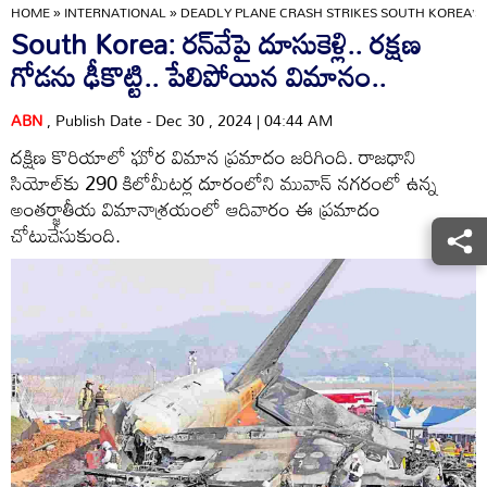
HOME
»
INTERNATIONAL
»
DEADLY PLANE CRASH STRIKES SOUTH KOREA’S
South Korea: రన్‌వేపై దూసుకెళ్లి.. రక్షణ
గోడను ఢీకొట్టి.. పేలిపోయిన విమానం..
ABN
, Publish Date - Dec 30 , 2024 | 04:44 AM
దక్షిణ కొరియాలో ఘోర విమాన ప్రమాదం జరిగింది. రాజధాని
సియోల్‌కు 290 కిలోమీటర్ల దూరంలోని మువాన్‌ నగరంలో ఉన్న
అంతర్జాతీయ విమానాశ్రయంలో ఆదివారం ఈ ప్రమాదం
చోటుచేసుకుంది.