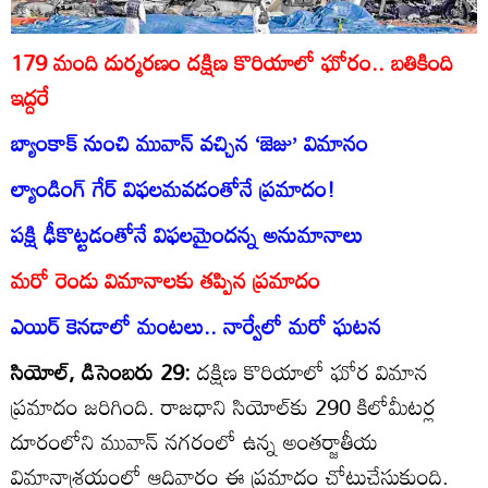
179 మంది దుర్మరణం దక్షిణ కొరియాలో ఘోరం.. బతికింది
ఇద్దరే
బ్యాంకాక్‌ నుంచి మువాన్‌ వచ్చిన ‘జెజు’ విమానం
ల్యాండింగ్‌ గేర్‌ విఫలమవడంతోనే ప్రమాదం!
పక్షి ఢీకొట్టడంతోనే విఫలమైందన్న అనుమానాలు
మరో రెండు విమానాలకు తప్పిన ప్రమాదం
ఎయిర్‌ కెనడాలో మంటలు.. నార్వేలో మరో ఘటన
సియోల్‌, డిసెంబరు 29:
దక్షిణ కొరియాలో ఘోర విమాన
ప్రమాదం జరిగింది. రాజధాని సియోల్‌కు 290 కిలోమీటర్ల
దూరంలోని మువాన్‌ నగరంలో ఉన్న అంతర్జాతీయ
విమానాశ్రయంలో ఆదివారం ఈ ప్రమాదం చోటుచేసుకుంది.