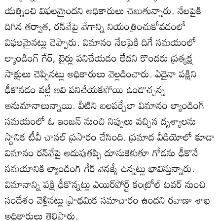
యత్నించి విఫలమైందని అధికారులు చెబుతున్నారు. నేలపైకి
దిగిన తర్వాత, రన్‌వేపై వేగాన్ని నియంత్రించుకోవడంలో
విఫలమైనట్లు చెప్పారు. విమానం నేలపైకి దిగే సమయంలో
ల్యాండింగ్‌ గేర్‌, టైర్లు పనిచేయడం లేదని కొందరు ప్రత్యక్ష
సాక్షులు చెప్పినట్లు అధికారులు వెల్లడించారు. ఏదైనా పక్షిని
ఢీకొనడం వల్లే అవి పనిచేయకపోయి ఉండొచ్చన్న
అనుమానాలున్నాయి. వీటిని బలపర్చేలా విమానం ల్యాండింగ్‌
సమయంలో ఓ ఇంజన్‌ నుంచి నిప్పులు వచ్చిన దృశ్యాలను
స్థానిక టీవీ చానల్‌ ప్రసారం చేసింది. ప్రమాద వీడియోలో కూడా
విమానం రన్‌వేపై అదుపుతప్పి దూసుకెళుతూ గోడను ఢీకొనే
సమయానికి ల్యాండింగ్‌ గేర్‌ వెనక్కే ఉన్నట్లు భావిస్తున్నారు.
విమానాన్ని పక్షి ఢీకొన్నట్లు ఎయిర్‌పోర్ట్‌ కంట్రోల్‌ టవర్‌ నుంచి
సందేశం వెళ్లినట్లు ప్రాథమిక సమాచారం ఉందని రవాణా శాఖ
అధికారులు తెలిపారు.