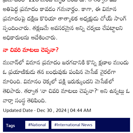
అతిపెద్ద ప్రమాదం కావడం గమనార్హం. కాగా, ఈ విమాన
ప్రమాదంపై దక్షిణ కొరియా తాత్కాలిక అధ్యక్షుడు చోయ్‌ సాంగ్‌
స్పందించారు. తక్షణమే అవసరమైన అన్ని చర్యలు చేపట్టాలని
అధికారులను ఆదేశించారు.
నా చివరి మాటలు చెప్పనా?
మువాన్‌లో విమాన ప్రమాదం జరగడానికి కొన్ని క్షణాల ముందు
ఓ ప్రయాణికుడు తన బంధువుకు పంపిన మెసేజ్‌ వైరల్‌గా
మారింది. విమానం రెక్కలో పక్షి ఇరుక్కుందని మెసేజ్‌లో
తెలిపారు. తర్వాత ‘నా చివరి మాటలు చెప్పనా?’ అని ఉన్నట్లు ఓ
వార్తా సంస్థ తెలిపింది.
Updated Date - Dec 30 , 2024 | 04:44 AM
#National
#International News
Tags