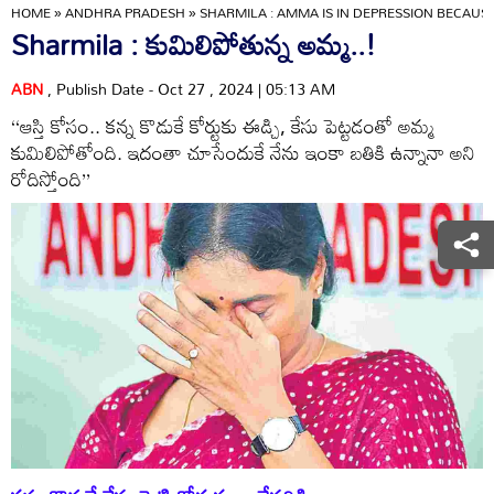
HOME
»
ANDHRA PRADESH
»
SHARMILA : AMMA IS IN DEPRESSION BECAU
Sharmila : కుమిలిపోతున్న అమ్మ..!
ABN
, Publish Date - Oct 27 , 2024 | 05:13 AM
‘‘ఆస్తి కోసం.. కన్న కొడుకే కోర్టుకు ఈడ్చి, కేసు పెట్టడంతో అమ్మ
కుమిలిపోతోంది. ఇదంతా చూసేందుకే నేను ఇంకా బతికి ఉన్నానా అని
రోదిస్తోంది’’