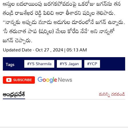
ఆస్తుల బదలాయింపు జరగకపోవడంపై ఒకరోజు జగన్‌ను తన
తండ్రి రాజశేఖర రెడ్డి పిలిచి ఆరా తీశారని షర్మిల తెలిపారు.
‘‘నాన్నకు అప్పుడు మూడు అడుగుల దూరంలోనే జగన్‌ ఉన్నారు.
‘నీ తరువాత పాప (షర్మిల) మేలు కోరేది నేనే’ అని నాన్నతో
జగన్‌ చెప్పారు.
Updated Date - Oct 27 , 2024 | 05:13 AM
#YS Sharmila
#YS Jagan
#YCP
Tags
SUBSCRIBE
ఆంధ్రప్రదేశ్
మరిన్ని చదవండి