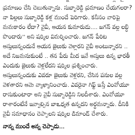
ప్రమాణం చేసి చెబుతున్నాను. సుబ్బారెడ్డి ప్రమాణం చేయగలరా?
నా పిల్లలు సుబ్బారెడ్డి కళ్ల ముందే పెరిగారు. కనీసం వారిపై
మమకారం లేదా? వైవీ, ఆయన కుమారుడు.... జగన్‌ వల్ల లబ్ధి
పొందారు’’ అని షర్మిల విమర్శించారు. జగన్‌ పేరిట
ఆస్తులున్నందునే ఆయన జైలుకు వెళ్లారని వైవీ అంటున్నారని ..
అదే నిజమనుకుంటే .. తన పేరు మీద ఇవే ఆస్తులు ఉన్న భారతీ
ఎందుకు జైలుకు వెళ్లలేదని షర్మిల ప్రశ్నించారు.
ఆస్తులున్నందుకు ఎవరూ జైలుకు వెళ్లరని, చేసిన పనుల వల్ల
వెళతారని ఆమె వ్యాఖ్యానించారు. ఎవరైనా గిఫ్ట్‌ ఇస్తే ఎంవోయూ
రాసుకుంటారా అని వైవీ సుబ్బారెడ్డిని నిలదీశారు. ఎంవోయూ
రాశారంటేనే ఇవ్వాల్సిన బాఽధ్యత ఉన్నదని అర్థమన్నారు. దీనికి
వైవీ సమాధానం చెప్పాలని షర్మిల డిమాండ్‌ చేశారు.
నాన్న ముందే అన్న చెప్పాడు...