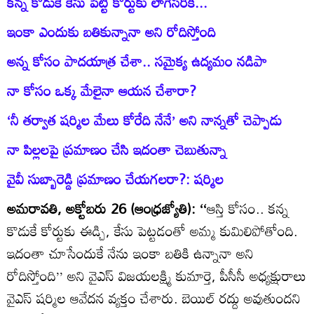
కన్న కొడుకే కేసు పెట్టి కోర్టుకు లాగేసరికి...
ఇంకా ఎందుకు బతికున్నానా అని రోదిస్తోంది
అన్న కోసం పాదయాత్ర చేశా.. సమైక్య ఉద్యమం నడిపా
నా కోసం ఒక్క మేలైనా ఆయన చేశారా?
‘నీ తర్వాత షర్మిల మేలు కోరేది నేనే’ అని నాన్నతో చెప్పాడు
నా పిల్లలపై ప్రమాణం చేసి ఇదంతా చెబుతున్నా
వైవీ సుబ్బారెడ్డి ప్రమాణం చేయగలరా?: షర్మిల
అమరావతి, అక్టోబరు 26 (ఆంధ్రజ్యోతి): ‘‘
ఆస్తి కోసం.. కన్న
కొడుకే కోర్టుకు ఈడ్చి, కేసు పెట్టడంతో అమ్మ కుమిలిపోతోంది.
ఇదంతా చూసేందుకే నేను ఇంకా బతికి ఉన్నానా అని
రోదిస్తోంది’’ అని వైఎస్‌ విజయలక్ష్మి కుమార్తె, పీసీసీ అధ్యక్షురాలు
వైఎస్‌ షర్మిల ఆవేదన వ్యక్తం చేశారు. బెయిల్‌ రద్దు అవుతుందని