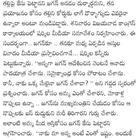
తల్లిపై కేసు పెట్టానని జగన్‌ అనడం దుర్మార్గమని, తన
ప్రయోజనం కోసం తల్లిని కోర్టుకు లాగే దౌర్భాగ్యుడు ఎవరైనా
ఉన్నారా అంటూ మండిపడ్డారు. శనివారం విజయవాడ కాంగ్రెస్‌
కార్యాలయంలో షర్మిల మీడియా సమావేశం నిర్వహించారు. ఈ
సందర్భంగా.. జగన్‌కూ .. తనకూ మధ్య ఏర్పడిన ఆస్తుల
వివాదం మీడియా ప్రస్తావించగానే... షర్మిల కన్నీరు
పెట్టుకున్నారు. ‘‘అన్నగా జగన్‌ ఆదేశించిన వెంటనే ఆనాడు
పాదయాత్ర చేశాను. సమైక్యాంధ్ర కోసం పోరాటం చేశాను.
కానీ, నాకు ఒక్క మేలైనా జగన్‌ చేశాడా? ’’ అని గద్గద స్వరంతో
ప్రశ్నించారు. జగన్‌ కోసం అమ్మ ఎంతో చేశారని, మోకాళ్ల
నొప్పులు ఉన్నా .. జగన్‌ను ముఖ్యమంత్రిని చేయడం కోసం ఆ
నొప్పులకు ఐస్‌ రుద్దుకుని మరీ తిరిగారని గుర్తు చేశారు.
అలాంటి అమ్మ మీద ఆస్తికోసం జగన్‌ కేసు పెట్టారని
ఆగ్రహించారు. ‘‘నాకు మా అన్న అంటే ఎంతో ఇష్టం. అందుకే