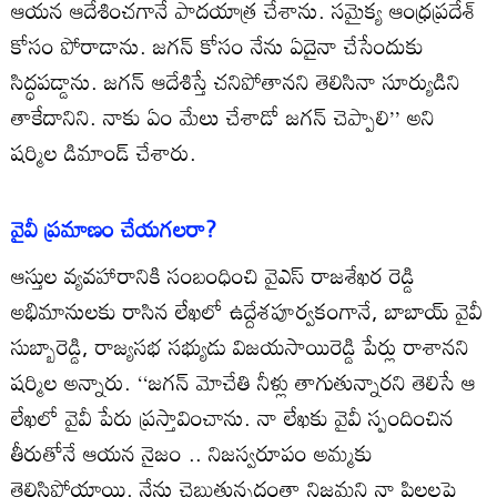
ఆయన ఆదేశించగానే పాదయాత్ర చేశాను. సమైక్య ఆంధ్రప్రదేశ్‌
కోసం పోరాడాను. జగన్‌ కోసం నేను ఏదైనా చేసేందుకు
సిద్ధపడ్డాను. జగన్‌ ఆదేశిస్తే చనిపోతానని తెలిసినా సూర్యుడిని
తాకేదానిని. నాకు ఏం మేలు చేశాడో జగన్‌ చెప్పాలి’’ అని
షర్మిల డిమాండ్‌ చేశారు.
వైవీ ప్రమాణం చేయగలరా?
ఆస్తుల వ్యవహారానికి సంబంధించి వైఎస్‌ రాజశేఖర రెడ్డి
అభిమానులకు రాసిన లేఖలో ఉద్దేశపూర్వకంగానే, బాబాయ్‌ వైవీ
సుబ్బారెడ్డి, రాజ్యసభ సభ్యుడు విజయసాయిరెడ్డి పేర్లు రాశానని
షర్మిల అన్నారు. ‘‘జగన్‌ మోచేతి నీళ్లు తాగుతున్నారని తెలిసే ఆ
లేఖలో వైవీ పేరు ప్రస్తావించాను. నా లేఖకు వైవీ స్పందించిన
తీరుతోనే ఆయన నైజం .. నిజస్వరూపం అమ్మకు
తెలిసిపోయాయి. నేను చెబుతున్నదంతా నిజమని నా పిల్లలపై