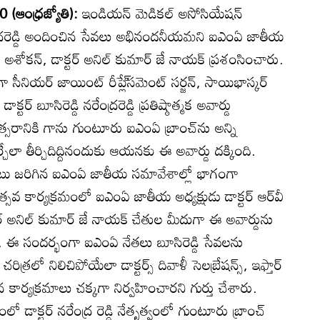
 (ఆంధ్రజ్యోతి):
ఇండియన్‌ మెడికల్‌ అసోసియేషన్‌
నరేంద్రరెడ్డి అందించిన సేవలు అభినందనీయమని ఐఎంఏ జాతీయ
‌వీ అశోకన్‌, డాక్టర్‌ అనిల్‌ కుమార్‌ జే నాయక్‌ ప్రశంసించారు.
ీనియర్‌ జాయింట్‌ రీప్లే్‌సమెంట్‌ సర్జన్‌, సాయిభాస్కర్‌
ాక్టర్‌ బూసిరెడ్డి నరేంద్రరెడ్డి ప్రతిష్ఠాత్మక అవార్డు
సరానికి గాను గుంటూరు ఐఎంఏ బ్రాంచ్‌ను అన్ని
్చేలా తీర్చిదిద్దినందుకు ఆయనకు ఈ అవార్డు దక్కింది.
ాటు జరిగిన ఐఎంఏ జాతీయ సమావేశాల్లో భాగంగా
త్సవ కార్యక్రమంలో ఐఎంఏ జాతీయ అధ్యక్షుడు డాక్టర్‌ ఆర్‌వీ
ర్‌ అనిల్‌ కుమార్‌ జే నాయక్‌ చేతుల మీదుగా ఈ అవార్డును
్నారు. ఈ సందర్భంగా ఐఎంఏ నేతలు బూసిరెడ్డి సేవలను
్రలో నిలిచిపోయేలా డాక్టర్స్‌ దివాళీ సెలబ్రేషన్స్‌, ఇఫ్తార్‌
సన కార్యక్రమాలు చక్కగా నిర్వహించారని గుర్తు చేశారు.
్టర్‌ నరేంద్ర రెడ్డి నేతృత్వంలో గుంటూరు బ్రాంచ్‌