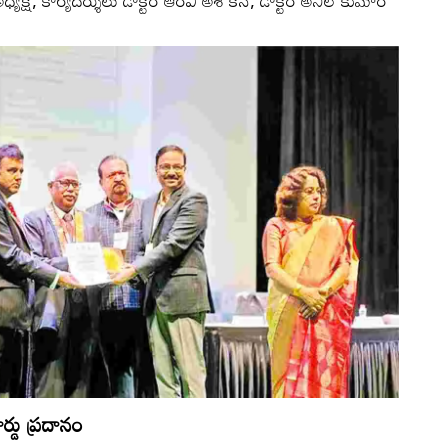
ార్యదర్శులు డాక్టర్‌ ఆర్‌వీ అశోకన్‌, డాక్టర్‌ అనిల్‌ కుమార్‌
ర్డు ప్రదానం