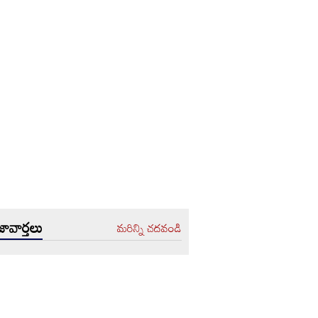
ావార్తలు
మరిన్ని చదవండి