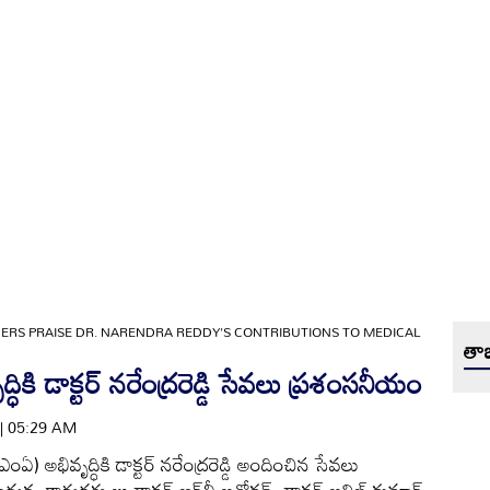
ERS PRAISE DR. NARENDRA REDDY'S CONTRIBUTIONS TO MEDICAL
తాజ
ి డాక్టర్‌ నరేంద్రరెడ్డి సేవలు ప్రశంసనీయం
 | 05:29 AM
) అభివృద్ధికి డాక్టర్‌ నరేంద్రరెడ్డి అందించిన సేవలు