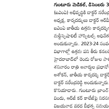
గుంటూరు మెడికల్‌, డిసెంబరు 30
(ఐఎంఏ) అభివృద్ధికి డాక్టర్‌ 
అధ్యక్ష, కార్యదర్శులు డాక్టర్‌ ఆర్
ఐఎంఏ జాతీయ ఉత్తమ కార్యదర్శిగా స
మల్టీస్పెషాలిటీ హాస్పిటల్స్‌ అధినేత డ
అందుకున్నారు. 2023-24 సంవత్
విభాగాల్లో ఉత్తమ పని తీరు కనబర
హైదరాబాద్‌లో రెండు రోజుల ప
శనివారం రాత్రి అవార్డుల ప్రధానో
అశోకన్‌, జాతీయ కార్యదర్శి డాక్ట
డాక్టర్‌ నరేంద్రరెడ్డి అందుకున
కొనియాడారు. గుంటూరు బ్రాంచ్‌ చరిత
విందు, ఆర్‌జీ కర్‌ కాలేజీపై నిర
విజయవాడ వరద బీభత్స సమయంలో డాక