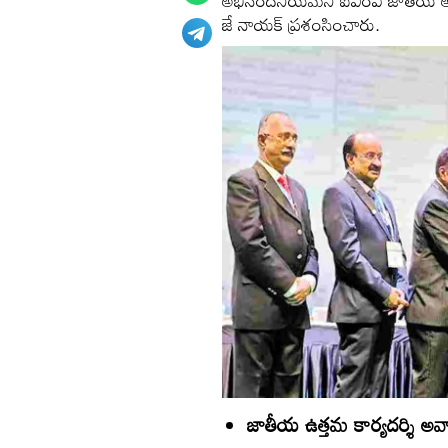
అభినందనీయమని ఐఎంఏ జాతీయ అధ్యక్ష, క
జే నాయక్‌ ప్రశంసించారు.
జాతీయ ఉత్తమ కార్యదర్శి అవా