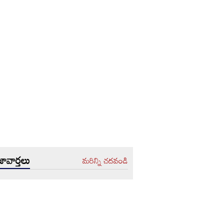
ావార్తలు
మరిన్ని చదవండి