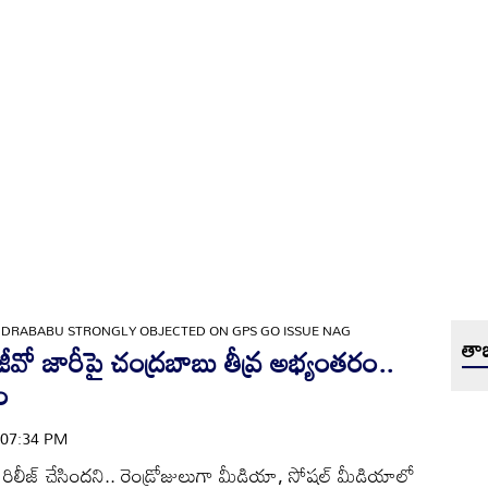
DRABABU STRONGLY OBJECTED ON GPS GO ISSUE NAG
తాజ
 జారీపై చంద్రబాబు తీవ్ర అభ్యంతరం..
ం
| 07:34 PM
జీవో రిలీజ్ చేసిందని.. రెండ్రోజులుగా మీడియా, సోషల్ మీడియాలో