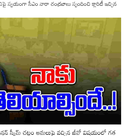
నిపై స్వయంగా సీఎం నారా చంద్రబాబు స్పందించి క్లారిటీ ఇచ్చిన
 పెన్షన్ స్కీమ్ చట్టం అమలుపై వచ్చిన జీవో విషయంలో గత