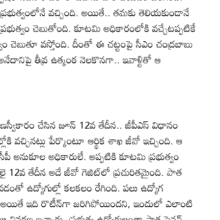
 ప్రభుత్వంలోనే వచ్చింది. అయితే.. తమకు తెలియకుండానే
్రభుత్వం చెబుతోంది. కూటమి అధికారంలోకి వచ్చేటప్పటికే
్వం చెబుతూ వస్తోంది. దీంతో ఈ చట్టంపై సీఎం చంద్రబాబు
ేదానిపై తీవ్ర ఉత్కంఠ నెలకొనగా.. ఇవాళ్టితో ఆ
ణస్వీకారం చేసిన జూన్‌ 12వ తేదీన.. జీపీఎస్‌ విధానం
ి వచ్చినట్లు పేర్కొంటూ ఆర్థిక శాఖ జీవో ఇచ్చింది. ఆ
వైసీపీ అనుకూల అధికారులే. అప్పటికి కూటమి ప్రభుత్వం
 12వ తేదీన అదే జీవో గెజిట్‌లో ప్రచురితమైంది. పాత
రావడంతో ఉద్యోగుల్లో కలకలం రేగింది. పలు ఉద్యోగ
. అయితే ఇది రొటీన్‌గా జరిగిపోయిందని, ఇందులో ఎలాంటి
ులు వివరణ ఇచ్చారు. ప్రభుత్వ ఉద్యోగులంతా పాత పెన్షన్‌