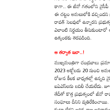
కాగా.. ఈ జీవో గతంలోని వైసీపీ
ఈ చట్టం అమలులోకి వచ్చిందని ప
రావత్ సెలవులో ఉన్నారని ప్రభుత
ఎలాంటి నిర్ణయం తీసుకుంటారో అన
ఉత్కంఠకు తెరపడింది.
ఆ తర్వాత ఇలా..!
ముఖ్యమంత్రిగా చంద్రబాబు ప్రమా
2023 అక్టోబరు 20 నుంచి అమల్లోక
రోజున కీలక బాధ్యతల్లో ఉన్నది 
ఐఏఎస్‌లను బదిలీ చేయలేదు. జూలై
తేదీతో కొత్త ప్రభుత్వంలో జీవో 
సంఘాలు దీనిని వ్యతిరేకించాయి
కుట్రా లేదని ఆర్థిక శాఖ అధికార