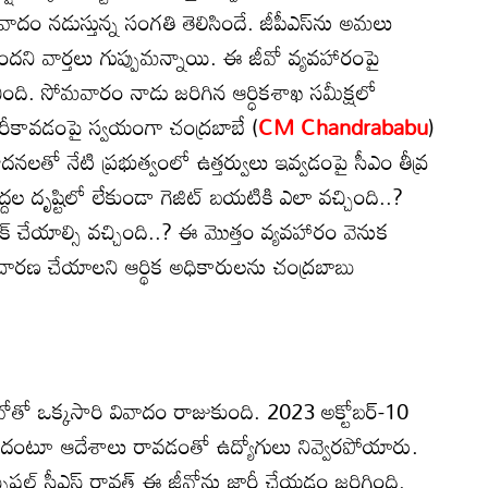
వివాదం నడుస్తున్న సంగతి తెలిసిందే. జీపీఎస్‌ను అమలు
చేసిందని వార్తలు గుప్పుమన్నాయి. ఈ జీవో వ్యవహారంపై
ంచింది. సోమవారం నాడు జరిగిన ఆర్ధికశాఖ సమీక్షలో
ట్ జారీకావడంపై స్వయంగా చంద్రబాబే (
CM Chandrababu
)
ాదనలతో నేటి ప్రభుత్వంలో ఉత్తర్వులు ఇవ్వడంపై సీఎం తీవ్ర
ద్దల దృష్టిలో లేకుండా గెజిట్ బయటికి ఎలా వచ్చింది..?
క్ చేయాల్సి వచ్చింది..? ఈ మొత్తం వ్యవహారం వెనుక
చారణ చేయాలని ఆర్థిక అధికారులను చంద్రబాబు
వోతో ఒక్కసారి వివాదం రాజుకుంది. 2023 అక్టోబర్-10
ుందంటూ ఆదేశాలు రావడంతో ఉద్యోగులు నివ్వెరపోయారు.
్పెషల్ సీఎస్ రావత్ ఈ జీవోను జారీ చేయడం జరిగింది.