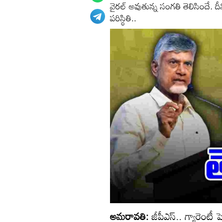
వైరల్ అవుతున్న సంగతి తెలిసిందే. దీ
పరిస్థితి..
అమరావతి:
జీపీఎస్.. గ్యారెంటీ