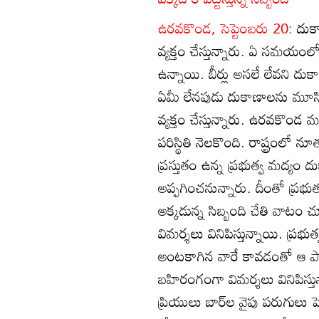
ఉరవకొండ, సెప్టెంబరు 20:
దుక
వ్యక్తం చేస్తున్నారు. ఏ సమయంలో వె
ఉన్నాయి. బీర్లు అసలే లేవని దుకాణ
ఏమీ లేనపుడు దుకాణాలను మూస
వ్యక్తం చేస్తున్నారు. ఉరవకొం
పరిస్థితి నెలకొంది. రాష్ట్రంల
ప్రస్తుతం ఉన్న ప్రభుత్వ మద్యం ద
అప్పగించనున్నారు. దీంతో ప్రభుత
అక్కడున్న సిబ్బంది చేతి వాటం చూ
విమర్శలు వినిపిస్తున్నాయి. ప్రభ
అంటకాగిన వారే కావడంతో ఆ పార్ట
బహిరంగంగా విమర్శలు వినిపిస్తు
ప్రియులు బార్‌ల వైపు పరుగులు ప