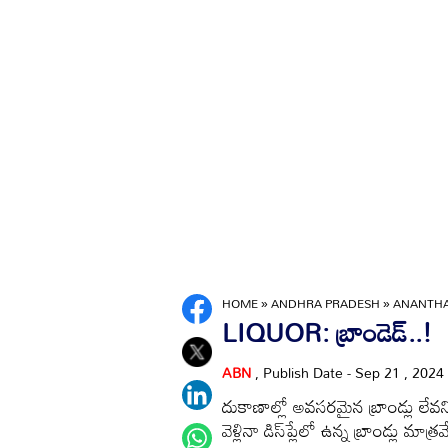
HOME
»
ANDHRA PRADESH
»
ANANTH
LIQUOR: బ్రాండెడ్‌..!
ABN
, Publish Date - Sep 21 , 2024
దుకాణాల్లో అవసరమైన బ్రాండ్లు లేవ
వెళ్లినా డిస్‌ప్లేలో ఉన్న బ్రాండ్లు మ