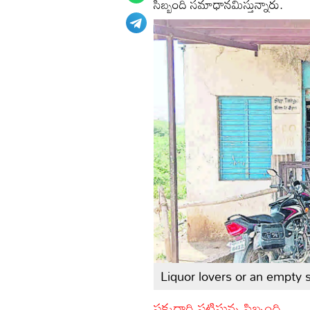
సిబ్బంది సమాధానమిస్తున్నారు.
Liquor lovers or an empty 
పక్కదారి పట్టిస్తున్న సిబ్బంది