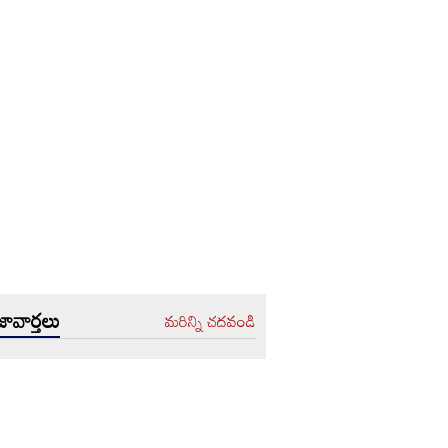
ావార్తలు
మరిన్ని చదవండి