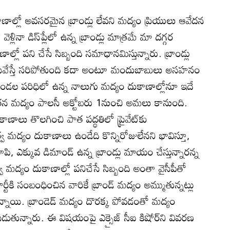
ాణాల్లో అవసరమైన బ్రాండ్లు లేవని మద్యం ప్రియులు ఆవేదన
ళ్లినా డిస్‌ప్లేలో ఉన్న బ్రాండ్లు మాత్రమే మా దగ్గర
ాల్లో పని చేసే సిబ్బంది సమాధానమిస్తున్నారు. బ్రాండ్లు
ివేస్తే సరిపోతుంది కదా అంటూ మందుబాబులు అసహనం
డ మండల పరిధిలో ఉన్న నాలుగు మద్యం దుకాణాల్లోనూ ఇదే
ో నూతన మద్యం పాలసీ అక్టోబరు 1నుంచి అమలు కానుంది.
ుకాణాలు తొలగించి పాత పద్ధతిలో ప్రైవేట్‌కు
్వ మద్యం దుకాణాలు ఉండేది కొన్నిరోజులేనని భావిస్తూ,
పి, ఎక్కువ డిమాండ్‌ ఉన్న బ్రాండ్లు మాయం చేస్తున్నారన్న
ుత్వ మద్యం దుకాణాల్లో పనిచేసే సిబ్బంది అంతా వైసీపీతో
ీకి సంబంధించిన వారికే బ్రాండ్‌ మద్యం అమ్ముతున్నట్లు
న్నాయి. బ్రాండెడ్‌ మద్యం దొరక్క పోవడంతో మద్యం
ెడుతున్నారు. ఈ విషయంపై ఎక్సైజ్‌ సీఐ కిషోర్‌ని వివరణ