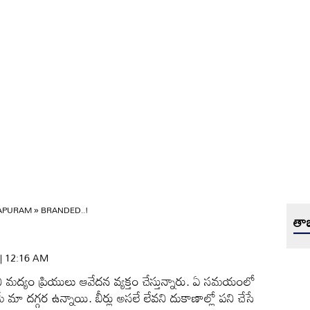
APURAM
»
BRANDED..!
తాజ
 | 12:16 AM
ని మద్యం ప్రియులు ఆవేదన వ్యక్తం చేస్తున్నారు. ఏ సమయంలో
ాత్రమే మా దగ్గర ఉన్నాయి. బీర్లు అసలే లేవని దుకాణాల్లో పని చేసే