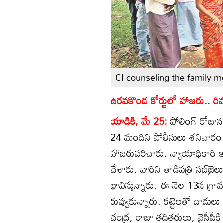
CI counseling the family 
ఉరవకొండ కోర్టులో హాజరు.. రిమ
యాడికి, మే 25:
పోలింగ్‌ రోజున
24 మందిని పోలీసులు శనివారం అ
హాజరుపరిచారు. న్యాయాధికారి ఆద
చేశారు. వారిని తాడిపత్రి సబ్‌జ
భావిస్తున్నారు. ఈ నెల 13న గ్రామం
రువ్వుకున్నారు. కట్టెలతో దాడులు
చంద్ర, రాజా తదితరులు, వైసీపీకి 