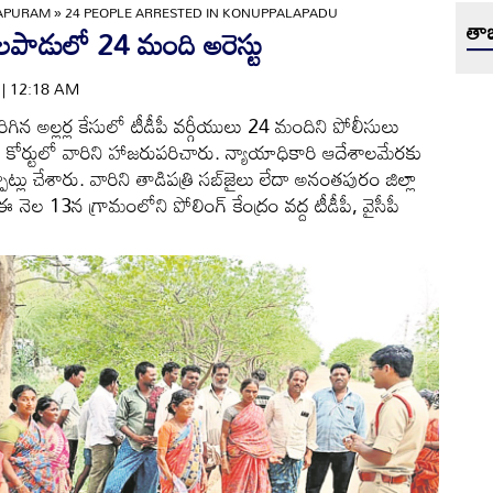
APURAM
»
24 PEOPLE ARRESTED IN KONUPPALAPADU
తాజ
లపాడులో 24 మంది అరెస్టు
4 | 12:18 AM
గిన అల్లర్ల కేసులో టీడీపీ వర్గీయులు 24 మందిని పోలీసులు
 కోర్టులో వారిని హాజరుపరిచారు. న్యాయాధికారి ఆదేశాలమేరకు
ాట్లు చేశారు. వారిని తాడిపత్రి సబ్‌జైలు లేదా అనంతపురం జిల్లా
ఈ నెల 13న గ్రామంలోని పోలింగ్‌ కేంద్రం వద్ద టీడీపీ, వైసీపీ