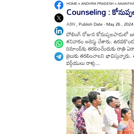
HOME
»
ANDHRA PRADESH
»
ANANTH
Counseling : కోనుప్ప
ABN
, Publish Date - May 26 , 202
పోలింగ్‌ రోజున కోనుప్పలపాడులో జరి
శనివారం అరెస్టు చేశారు. ఉరవకొండ
రిమాండ్‌కు తరలించేందుకు రాత్రి ఏర్ప
జైలుకు తరలించాలని భావిస్తున్నారు. 
వర్గీయులు రాళ్లు...