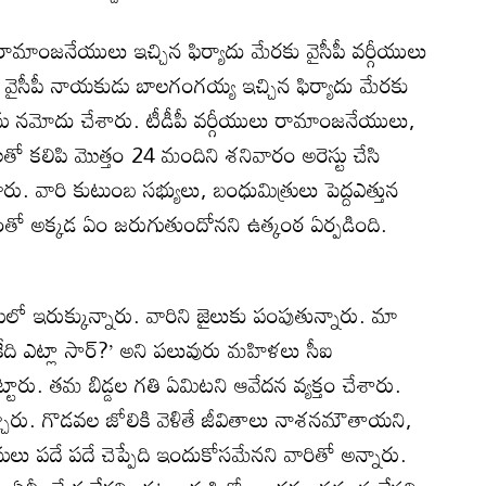
ామాంజనేయులు ఇచ్చిన ఫిర్యాదు మేరకు వైసీపీ వర్గీయులు
 వైసీపీ నాయకుడు బాలగంగయ్య ఇచ్చిన ఫిర్యాదు మేరకు
ేసు నమోదు చేశారు. టీడీపీ వర్గీయులు రామాంజనేయులు,
తో కలిపి మొత్తం 24 మందిని శనివారం అరెస్టు చేసి
ారు. వారి కుటుంబ సభ్యులు, బంధుమిత్రులు పెద్దఎత్తున
. దీంతో అక్కడ ఏం జరుగుతుందోనని ఉత్కంఠ ఏర్పడింది.
ులో ఇరుక్కున్నారు. వారిని జైలుకు పంపుతున్నారు. మా
ికేది ఎట్లా సార్‌?’ అని పలువురు మహిళలు సీఐ
ట్టారు. తమ బిడ్డల గతి ఏమిటని ఆవేదన వ్యక్తం చేశారు.
 ఇచ్చారు. గొడవల జోలికి వెళితే జీవితాలు నాశనమౌతాయని,
లు పదే పదే చెప్పేది ఇందుకోసమేనని వారితో అన్నారు.