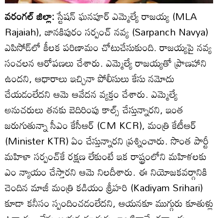
వరంగల్ జిల్లా:
స్టేషన్ ఘనపూర్ ఎమ్మెల్యే రాజయ్య (MLA
Rajaiah), జానకిపురం సర్పంచ్ నవ్య (Sarpanch Navya)
ఎపిసోడ్⁬లో కీలక పరిణామం చోటుచేసుకుంది. రాజయ్యపై నవ్య
సంచలన ఆరోపణలు చేశారు. ఎమ్మెల్యే రాజయ్యతో ప్రాణహాని
ఉందని, ఆధారాలు ఇచ్చినా పోలీసులు కేసు నమోదు
చేయడంలేదని ఆమె ఆవేదన వ్యక్తం చేశారు. ఎమ్మెల్యే
అనుచరులు తనకు బెదిరింపు కాల్స్ చేస్తున్నారని, ఇంత
జరుగుతున్నా సీఎం కేసీఆర్ (CM KCR), మంత్రి కేటీఆర్
(Minister KTR) ఏం చేస్తున్నారని ప్రశ్నించారు. సొంత పార్టీ
మహిళా సర్పంచ్‌కే రక్షణ లేకుంటే ఇక రాష్ట్రంలోని మహిళలకు
ఎం న్యాయం చేస్తారని ఆమె నిలదీశారు. ఈ నియోజకవర్గానికి
చెందిన మాజీ మంత్రి కడియం శ్రీహరి (Kadiyam Srihari)
కూడా కనీసం స్పందించడంలేదని, ఆయనకూ ముగ్గురు కూతుళ్లు