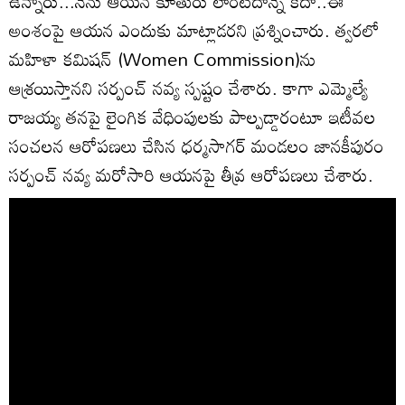
ఉన్నారు...నేను ఆయన కూతురు లాంటిదాన్నే కదా..ఈ
అంశంపై ఆయన ఎందుకు మాట్లాడరని ప్రశ్నించారు. త్వరలో
మహిళా కమిషన్‌ (Women Commission)ను
ఆశ్రయిస్తానని సర్పంచ్ నవ్య స్పష్టం చేశారు. కాగా ఎమ్మెల్యే
రాజయ్య తనపై లైంగిక వేధింపులకు పాల్పడ్డారంటూ ఇటీవల
సంచలన ఆరోపణలు చేసిన ధర్మసాగర్‌ మండలం జానకీపురం
సర్పంచ్‌ నవ్య మరోసారి ఆయనపై తీవ్ర ఆరోపణలు చేశారు.