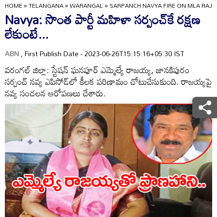
HOME
»
TELANGANA
»
WARANGAL
»
SARPANCH NAVYA FIRE ON MLA RAJA
Navya: సొంత పార్టీ మహిళా సర్పంచ్‌కే ‌రక్షణ
లేకుంటే...
ABN
, First Publish Date - 2023-06-26T15:15:16+05:30 IST
వరంగల్ జిల్లా: స్టేషన్ ఘనపూర్ ఎమ్మెల్యే రాజయ్య, జానకిపురం
సర్పంచ్ నవ్య ఎపిసోడ్⁬లో కీలక పరిణామం చోటుచేసుకుంది. రాజయ్యపై
నవ్య సంచలన ఆరోపణలు చేశారు.