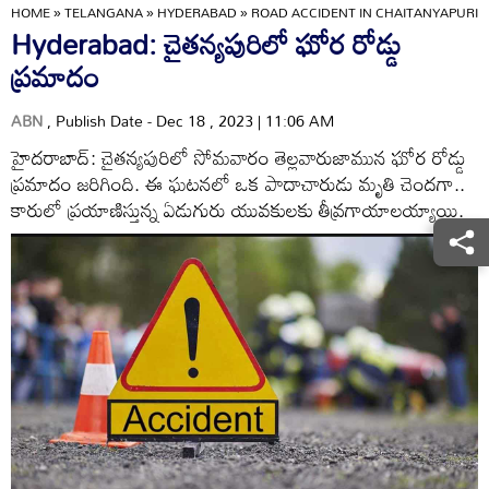
HOME
»
TELANGANA
»
HYDERABAD
»
ROAD ACCIDENT IN CHAITANYAPURI 
Hyderabad: చైతన్యపురిలో ఘోర రోడ్డు
ప్రమాదం
ABN
, Publish Date - Dec 18 , 2023 | 11:06 AM
హైదరాబాద్: చైతన్యపురిలో సోమవారం తెల్లవారుజామున ఘోర రోడ్డు
ప్రమాదం జరిగింది. ఈ ఘటనలో ఒక పాదాచారుడు మృతి చెందగా..
కారులో ప్రయాణిస్తున్న ఏడుగురు యువకులకు తీవ్రగాయాలయ్యాయి.