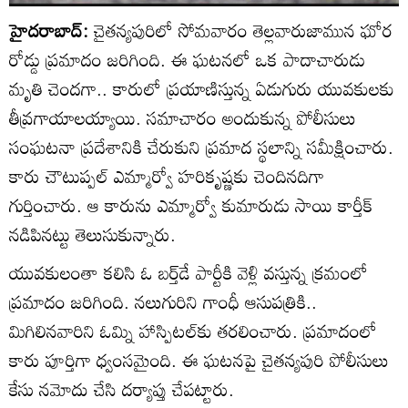
హైదరాబాద్:
చైతన్యపురిలో సోమవారం తెల్లవారుజామున ఘోర
రోడ్డు ప్రమాదం జరిగింది. ఈ ఘటనలో ఒక పాదాచారుడు
మృతి చెందగా.. కారులో ప్రయాణిస్తున్న ఏడుగురు యువకులకు
తీవ్రగాయాలయ్యాయి. సమాచారం అందుకున్న పోలీసులు
సంఘటనా ప్రదేశానికి చేరుకుని ప్రమాద స్థలాన్ని సమీక్షించారు.
కారు చౌటుప్పల్ ఎమ్మార్వో హరికృష్ణకు చెందినదిగా
గుర్తించారు. ఆ కారును ఎమ్మార్వో కుమారుడు సాయి కార్తీక్
నడిపినట్టు తెలుసుకున్నారు.
యువకులంతా కలిసి ఓ బర్త్‌డే పార్టీకి వెళ్లి వస్తున్న క్రమంలో
ప్రమాదం జరిగింది. నలుగురిని గాంధీ ఆసుపత్రికి..
మిగిలినవారిని ఓమ్ని హాస్పిటల్‌కు తరలించారు. ప్రమాదంలో
కారు పూర్తిగా ధ్వంసమైంది. ఈ ఘటనపై చైతన్యపురి పోలీసులు
కేసు నమోదు చేసి దర్యాప్తు చేపట్టారు.