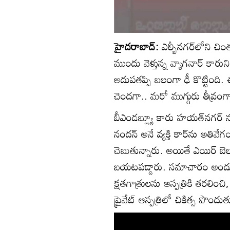
హైదరాబాద్:
ఎల్బీనగర్‌లోని చిం
ముందు వెళ్తున్న వ్యాగనార్ కారు
అదుపతప్పి బలంగా ఢీ కొట్టింది. ఈ
చెందగా.. మరో ముగ్గురు తీవ్రంగ
బీఎండబ్ల్యూ కారు హయత్‌నగర్ న
నందన్ అనే వ్యక్తి కార్‌ను అతివే
చెబుతున్నారు. అయితే ఎయిర్ బ
బయటపడ్డారు. సమాచారం అందుకు
క్షతగాత్రులను ఆస్పత్రికి తరలించి
ప్రైవేట్ ఆస్పత్రిలో చికిత్స పొం