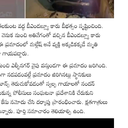
తలకుంట వద్ద బీఎండబ్ల్యూ కారు బీభత్సం సృష్టించింది.
ని వెనుక నుంచి అతివేగంతో వచ్చిన బీఎండబ్ల్యూ కారు
 ప్రమాదంలో మల్లేష్ అనే వ్యక్తి అక్కడికక్కడే మృతి
ా గాయపడ్డారు.
ుంచి ఎల్బీనగర్ వైపు వస్తుండగా ఈ ప్రమాదం జరిగింది.
గంగా నడపడంవల్లే ప్రమాదం జిరిగినట్లు స్థానికులు
ెలూన్స్ తెరుచుకోవడంతో స్వల్ప గాయాలతో నందన్
న్న పోలీసులు సంఘటనా ప్రదేశానికి చేరుకుని
, కేసు నమోదు చేసి దర్యాప్తు ప్రారంభించారు. క్షతగాత్రులు
దుతున్నారు. పూర్తి సమాచారం తెలియాల్సి ఉంది.