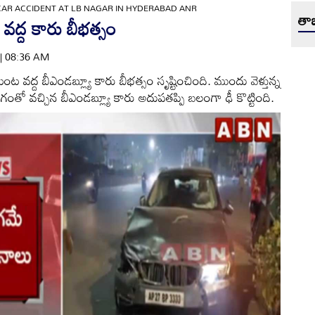
CAR ACCIDENT AT LB NAGAR IN HYDERABAD ANR
తాజ
వద్ద కారు బీభత్సం
 | 08:36 AM
ట వద్ద బీఎండబ్ల్యూ కారు బీభత్సం సృష్టించింది. ముందు వెళ్తున్న
ేగంతో వచ్చిన బీఎండబ్ల్యూ కారు అదుపతప్పి బలంగా ఢీ కొట్టింది.