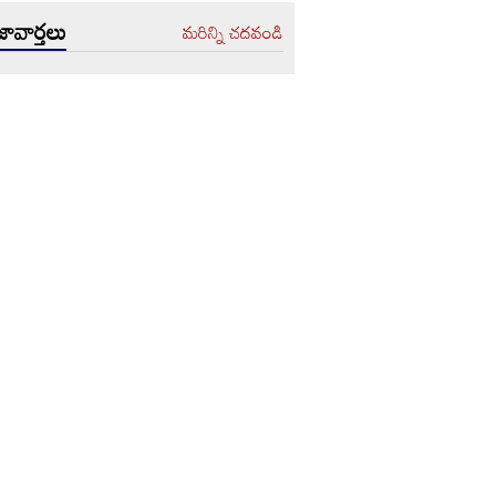
ావార్తలు
మరిన్ని చదవండి