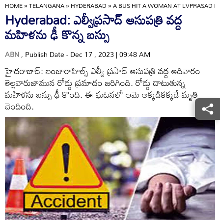
HOME
»
TELANGANA
»
HYDERABAD
»
A BUS HIT A WOMAN AT LVPRASAD H
Hyderabad: ఎల్వీప్రసాద్ ఆసుపత్రి వద్ద
మహిళను ఢీ కొన్న బస్సు
ABN
, Publish Date - Dec 17 , 2023 | 09:48 AM
హైదరాబాద్: బంజారాహిల్స్ ఎల్వీ ప్రసాద్ ఆసుపత్రి వద్ద ఆదివారం
తెల్లవారుజామున రోడ్డు ప్రమాదం జరిగింది. రోడ్డు దాటుతున్న
మహిళను బస్సు ఢీ కొంది. ఈ ఘటనలో ఆమె అక్కడికక్కడే మృతి
చెందింది.