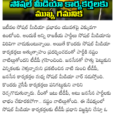
ఇటీవల సోషల్ మీడియా ప్రభావం యువతపై ఎక్కువగా
ఉంటోంది. అందుకే అన్ని రాజకీయ పార్టీలు సోషల్ మీడియాను
విరివిగా వాడుకుంటున్నాయి. అయితే కొందరు సోషల్ మీడియా
కార్యకర్తలు అత్యుత్సాహం ప్రదర్శించడంతో పార్టీకి నష్టం
వాటిల్లుతోందని టీడీపీ గ్రహించింది. జనసేనతో పొత్తు పెట్టుకుని
ఎన్నికలకు వెళ్తున్నామని ప్రకటించిన నాటి నుంచి టీడీపీ,
జనసేన కార్యకర్తల మధ్య సోషల్ మీడియా వార్ నడుస్తోంది.
కొందరు వైసీపీ కార్యకర్తలు పనిగట్టుకుని వారిని
రెచ్చగొడుతున్నారు. దీంతో ఇటు టీడీపీ, అటు జనసేన పార్టీలకు
లాభం చేకూరకపోగా.. నష్టం వాటిల్లుతోంది. ఈ నేపథ్యంలో
సోషల్ మీడియా కార్యకర్తలకు టీడీపీ ప్రధాని విజ్ఞప్తిని చేస్తూ ఓ