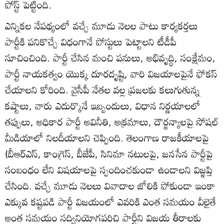
పోస్ట్ పెట్టింది.
ఎన్నికల నేపథ్యంలో వచ్చే మూడు నెలల పాటు కార్యకర్తలు
పార్టీకి పనికొచ్చే విధంగానే పోస్టులు పెట్టాలని టీడీపీ
సూచించింది. పార్టీ చేసిన మంచి పనులు, అభివృద్ధి, సంక్షేమం,
పార్టీ నాయకత్వం యొక్క దూరదృష్టి, వారి విజయాలపైనే ఫోకస్
చేయాలని కోరింది. వైసీపీ నేతల వల్ల ప్రజలకు కలుగుతున్న
కష్టాలు, వారు ఎదుర్కొనే ఇబ్బందులు, విధాన నిర్ణయాలలో
తప్పులు, అధికార పార్టీ అవినీతి, అక్రమాలు, దౌర్జన్యాలపై సోషల్
మీడియాలో నిలదీయాలని చెప్పింది. తెలంగాణ రాజకీయాలపై
(బీఆర్ఎస్, కాంగ్రెస్, బీజేపీ, సినిమా నటులపై, జనసేన పార్టీపై
సంబంధం లేని విషయాలపై స్పందించకుండా ఉండాలని విజ్ఞప్తి
చేసింది. వచ్చే మూడు నెలలు వివాదాల జోలికి పోకుండా ఇంకా
ఎక్కువ కష్టపడి పార్టీ విజయంలో ఎవరికి ఎంత సమయం వీలైతే
అంత సమయం సద్వినియోగపరిచి పార్టీని విజయ తీరాలకు