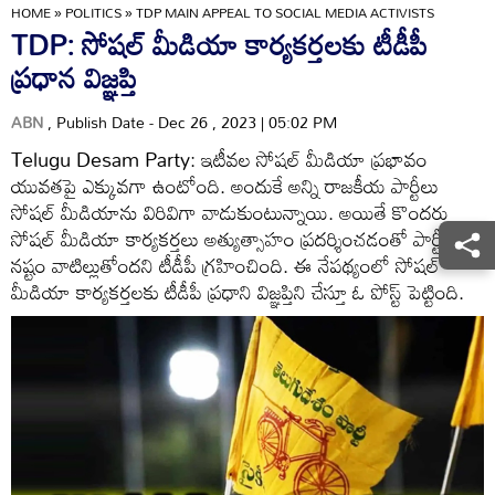
HOME
»
POLITICS
»
TDP MAIN APPEAL TO SOCIAL MEDIA ACTIVISTS
TDP: సోషల్ మీడియా కార్యకర్తలకు టీడీపీ
ప్రధాన విజ్ఞప్తి
ABN
, Publish Date - Dec 26 , 2023 | 05:02 PM
Telugu Desam Party: ఇటీవల సోషల్ మీడియా ప్రభావం
యువతపై ఎక్కువగా ఉంటోంది. అందుకే అన్ని రాజకీయ పార్టీలు
సోషల్ మీడియాను విరివిగా వాడుకుంటున్నాయి. అయితే కొందరు
సోషల్ మీడియా కార్యకర్తలు అత్యుత్సాహం ప్రదర్శించడంతో పార్టీకి
నష్టం వాటిల్లుతోందని టీడీపీ గ్రహించింది. ఈ నేపథ్యంలో సోషల్
మీడియా కార్యకర్తలకు టీడీపీ ప్రధాని విజ్ఞప్తిని చేస్తూ ఓ పోస్ట్ పెట్టింది.