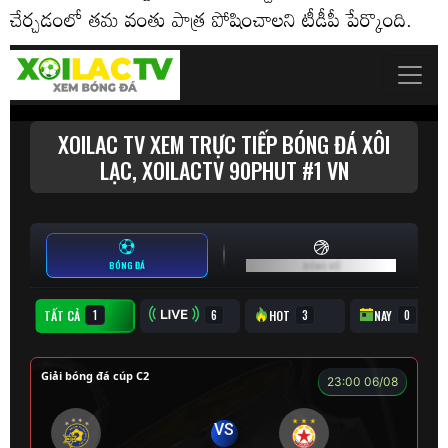
చేర్చడంలో తమ వంతు పాత్ర పోషించాలని టీడీపీ పేర్కొంది.