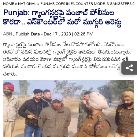
HOME
»
NATIONAL
»
PUNJAB COPS IN ENCOUNTER MODE: 3 GANGSTERS C
Punjab: గ్యాంగస్టర్లపై పంజాబ్ పోలీసుల
కొరడా.. ఎన్‌కౌంటర్‌లో మరో ముగ్గురి అరెస్టు
ABN
, Publish Date - Dec 17 , 2023 | 02:26 PM
గ్యాంగ్‌స్టర్లపై పంజాబ్ పోలీసుల వేట కొనసాగుతోంది. ఎన్‌కౌంటర్
తరహాలో వరుస ఘటనల్లో గ్యాంగ్‌స్టర్లను అదుపులో తీసుకుంటున్నారు.
ఆదివారం ఉదయం మోగా జిల్లాలో గ్యాంగ్‌స్టర్లపై విరుచుకుపడిన లక్కీ
పటియల్ ముఠాకు చెందిన ముగ్గురిని పంజాబ్ పోలీసులు అరెస్టు
చేశారు.