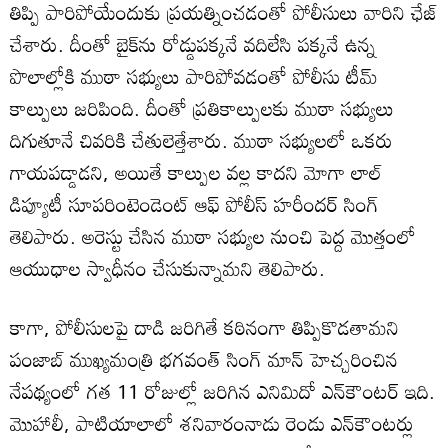
తిప్పి పారిపోయేందుకు ప్రయత్నించడంతో పోలీసులు వారిని ఛేజ్
చేశారు. దీంతో బైక్‌ను రోడ్డుపక్కనే వదిలేసి పక్కనే ఉన్న
పొలాల్లోకి ముఠా సభ్యులు పారిపోవడంతో పోలీసు టీమ్
కాల్పులు జరిపింది. దీంతో ప్రతికాల్పులకు ముఠా సభ్యులు
దిగుతూనే చివరికి చేతులెత్తేశారు. ముఠా సభ్యులలో ఒకరు
గాయపడ్డాడని, అయితే కాల్పుల వల్ల కాదని మోగా లాల్
డిప్యూటీ సూపరింటెండెంట్ ఆఫ్ పోలీస్ హరీందర్ సింగ్
తెలిపారు. అరెస్టు చేసిన ముఠా సభ్యుల నుంచి పెద్ద మొత్తంలో
ఆయుధాల స్వాధీనం చేసుకున్నామని తెలిపారు.
కాగా, పోలీసులపై దాడి జరిగితే కఠినంగా తిప్పికొడతామని
పంజాబ్‌ ముఖ్యమంత్రి భగవంత్ సింగ్ మాన్ హెచ్చరించిన
నేపథ్యంలో గత 11 రోజుల్లో జరిగిన ఎనిమిదో ఎన్‌కౌంటర్ ఇది.
మొహాలీ, పాటియాలాలో శనివారంనాడు రెండు ఎన్‌కౌంటర్లు