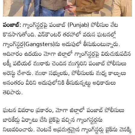
పంజాబ్:
గ్యాంగ్‌స్టర్లపై పంజాబ్ (Punjab) పోలీసుల వేట
కొనసాగుతోంది. ఎన్‌కౌంటర్ తరహాలో వరుస ఘటనల్లో
గ్యాంగ్‌స్టర్ల(Gangsters)ను అదుపులో తీసుకుంటున్నారు.
ఆదివారం ఉదయం మోగా జిల్లాలో గ్యాంగ్‌స్టర్లపై విరుచుకుపడిన
లక్కీ పటియల్ ముఠాకు చెందిన ముగ్గురిని పంజాబ్ పోలీసులు
అరెస్టు చేశారు. ముఠా సభ్యులకు, పోలీసులకు మధ్య కాల్పులు
అనంతరం వీరిని అదుపులోనికి తీసుకున్నట్టు అధికారులు
తెలిపారు.
ఘటన వివరాల ప్రకారం, మోగా జిల్లాలో పంజాబ్ పోలీసులు
బారికేడ్లు ఏర్పాటు చేసి బైక్‌పై వచ్చిన గ్యాంగస్టర్లను
నిలువరించారు. వెంటనే అప్రమత్తమైన గ్యాంగ్‌స్టర్లు బైక్‌ను వెనక్కి