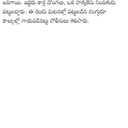
జరిగాయి. ఇద్దరు కార్ల దొంగలు, ఒక హత్యకేసు నిందితుడు
పట్టుబడ్డారు. ఈ రెండు ఘటనల్లో పట్టుబడిన ముగ్గురూ
కాల్పుల్లో గాయపడినట్టు పోలీసులు తెలిపారు.