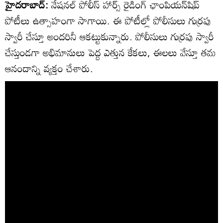
హైదరాబాద్:
నేషనల్ పోలీస్ హార్స్ రైడింగ్ ఛాంపియన్‌షిప్
పోటీలు ఉత్సాహంగా సాగాయి. ఈ పోటీల్లో పోలీసులు గుర్రపు
స్వారీ చేస్తూ అందరినీ ఆకట్టుకున్నారు. పోలీసులు గుర్రపు స్వారీ
చేస్తుండగా అభిమానులు పెద్ద ఎత్తున కేకలు, ఈలలు వేస్తూ తమ
ఆనందాన్ని వ్యక్తం చేశారు.