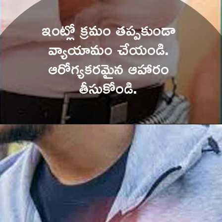
ఇంట్లో క్రమం తప్పకుండా 
వ్యాయామం చేయండి. 
ఆరోగ్యకరమైన ఆహారం 