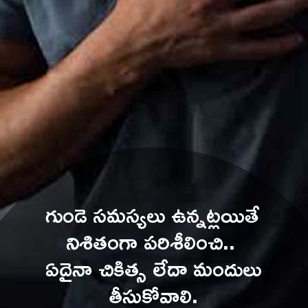
గుండె సమస్యలు ఉన్నట్లయితే 
నిశితంగా పరిశీలించి.. 
ఏదైనా చికిత్స లేదా మందులు 
తీసుకోవాలి.