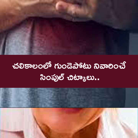
చలికాలంలో గుండెపోటు నివారించే
 సింపుల్ చిట్కాలు..