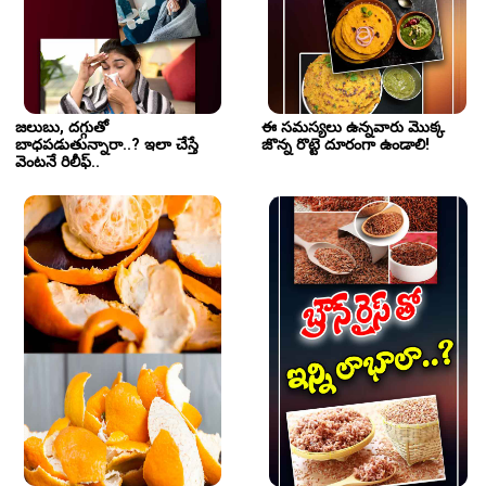
జలుబు, దగ్గుతో 
ఈ సమస్యలు ఉన్నవారు మొక్క 
బాధపడుతున్నారా..? ఇలా చేస్తే 
జొన్న రొట్టె దూరంగా ఉండాలి!
వెంటనే రిలీఫ్..