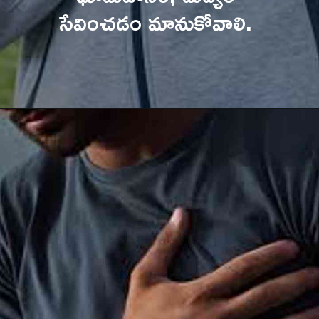
సేవించడం మానుకోవాలి. 