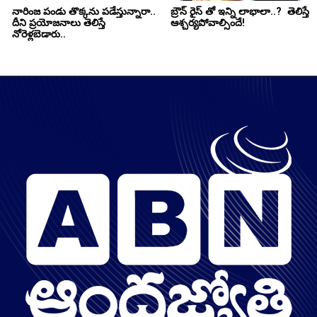
నారింజ పండు తొక్కను పడేస్తున్నారా.. 
బ్రౌన్ రైస్ తో ఇన్ని లాభాలా..?  తెలిస్తే 
దీని ప్రయోజనాలు తెలిస్తే 
ఆశ్చర్యపోవాల్సిందే!
నోరెళ్లబెడారు..