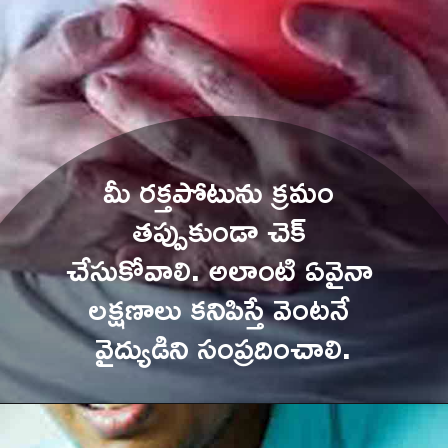
మీ రక్తపోటును క్రమం 
తప్పుకుండా చెక్ 
చేసుకోవాలి. అలాంటి ఏవైనా 
లక్షణాలు కనిపిస్తే వెంటనే 
వైద్యుడిని సంప్రదించాలి.