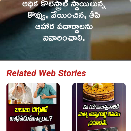
అధిక కొలెస్ట్రాల్ స్థాయిలున్న 
కొవ్వు, వేయించిన, తీపి 
ఆహార పదార్థాలను 
నివారించాలి. 
Related Web Stories