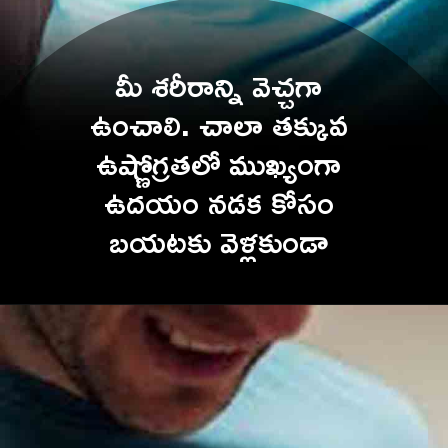
మీ శరీరాన్ని వెచ్చగా 
ఉంచాలి. చాలా తక్కువ 
ఉష్ణోగ్రతలో ముఖ్యంగా 
ఉదయం నడక కోసం 
బయటకు వెళ్లకుండా 
ఉండాలి.