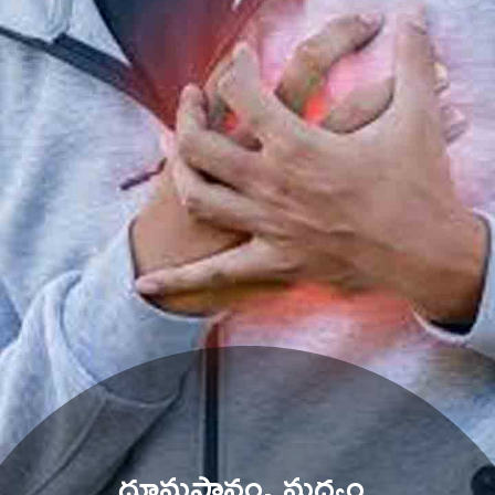
ధూమపానం, మద్యం 