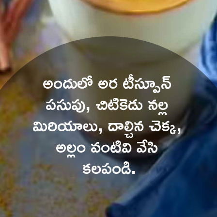
అందులో అర టీస్పూన్ 
పసుపు, చిటికెడు నల్ల 
మిరియాలు, దాల్చిన చెక్క, 
అల్లం వంటివి వేసి 