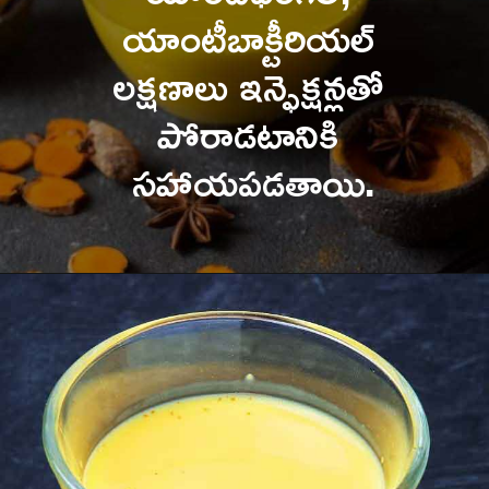
యాంటీబాక్టీరియల్ 
లక్షణాలు ఇన్ఫెక్షన్లతో 
పోరాడటానికి 