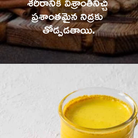
శరీరానికి విశ్రాంతినిచ్చి 
ప్రశాంతమైన నిద్రకు 