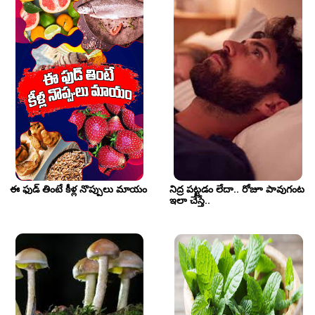
ఈ ఫుడ్ తింటే కీళ్ల నొప్పులు మాయం
నిద్ర పట్టడం లేదా.. రోజూ పావుగంట 
ఇలా చేస్తే..  