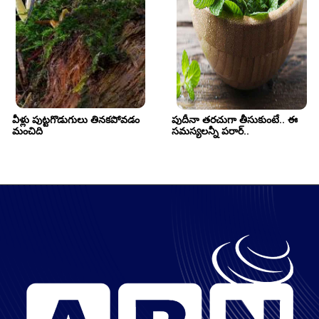
వీళ్లు పుట్టగొడుగులు తినకపోవడం 
పుదీనా తరచుగా తీసుకుంటే.. ఈ 
మంచిది
సమస్యలన్నీ పరార్..