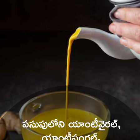
పసుపులోని యాంటీవైరల్, 
యాంటీఫంగల్, 