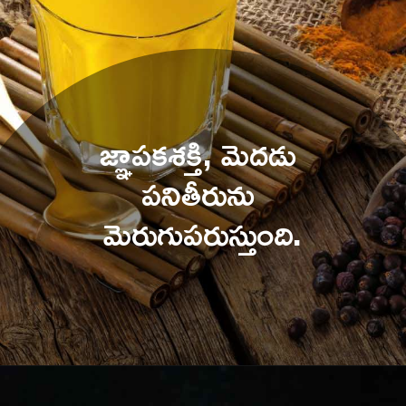
జ్ఞాపకశక్తి, మెదడు 
పనితీరును 