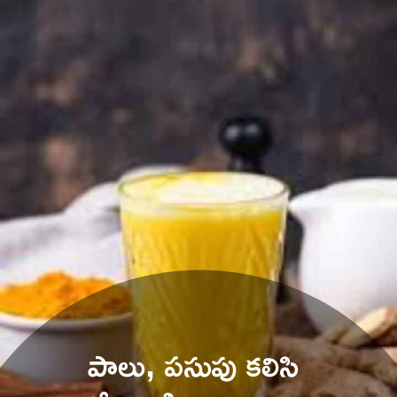
పాలు, పసుపు కలిసి 