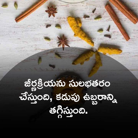
జీర్ణక్రియను సులభతరం 
చేస్తుంది, కడుపు ఉబ్బరాన్ని 