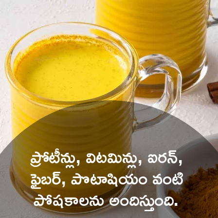
ప్రోటీన్లు, విటమిన్లు, ఐరన్, 
ఫైబర్, పొటాషియం వంటి 