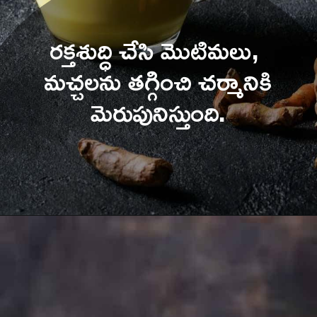
రక్తశుద్ధి చేసి మొటిమలు, 
మచ్చలను తగ్గించి చర్మానికి 