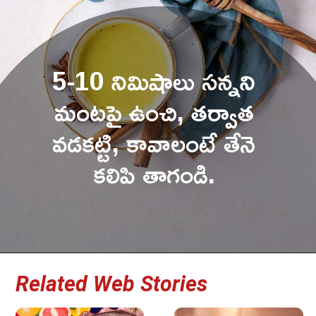
5-10 నిమిషాలు సన్నని 
మంటపై ఉంచి, తర్వాత 
వడకట్టి, కావాలంటే తేనె 
కలిపి తాగండి. 

Related Web Stories