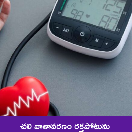
చలి వాతావరణం రక్తపోటును 