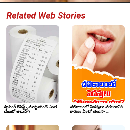
Related Web Stories
షాపింగ్ రిసిప్ట్స్ ముట్టుకుంటే ఎంత 
చలికాలంలో పెదవులు పగలడానికి 
డేంజరో తెలుసా?
కారణం ఏంటో తెలుసా ...