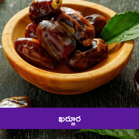
ఖర్జూర