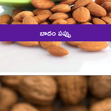
బాదం పప్పు