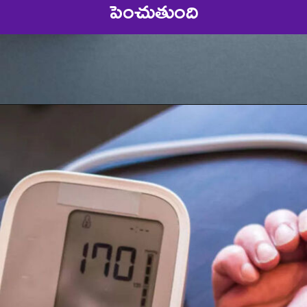
పెంచుతుంది