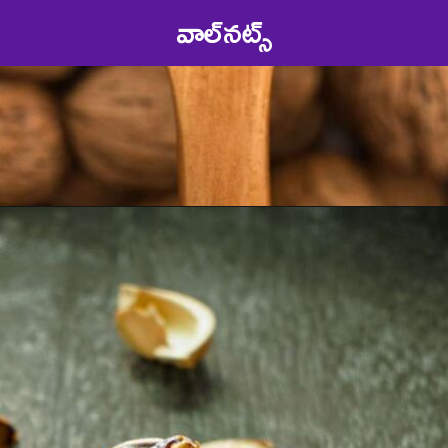
వాల్‌నట్స్