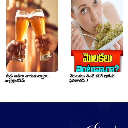
 బీర్లు అతిగా తాగుతున్నారా... 
 మొలకలు తింటే కలిగే షాకింగ్ 
జాగ్రత్తండోయ్
ఫలితాలివీ..!