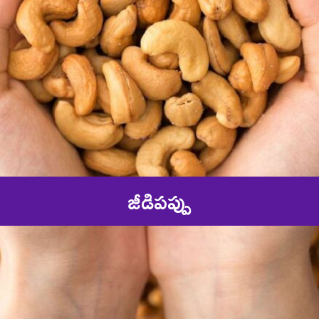
జీడిపప్పు