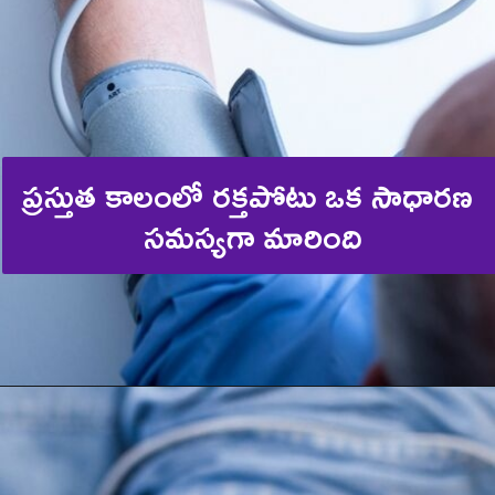
ప్రస్తుత కాలంలో రక్తపోటు ఒక సాధారణ 
సమస్యగా మారింది