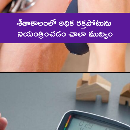
శీతాకాలంలో అధిక రక్తపోటును 
నియంత్రించడం చాలా ముఖ్యం