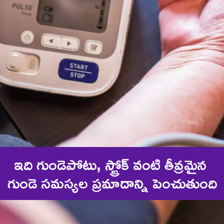
ఇది గుండెపోటు, స్ట్రోక్ వంటి తీవ్రమైన 
గుండె సమస్యల ప్రమాదాన్ని పెంచుతుంది