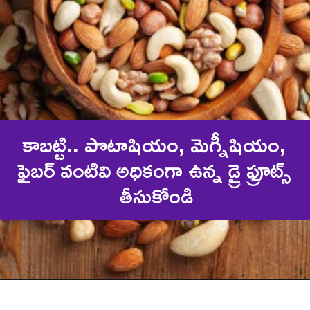
కాబట్టి.. పొటాషియం, మెగ్నీషియం, 
ఫైబర్ వంటివి అధికంగా ఉన్న డ్రై ఫ్రూట్స్ 
తీసుకోండి