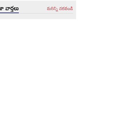
ా వార్తలు
మరిన్ని చదవండి