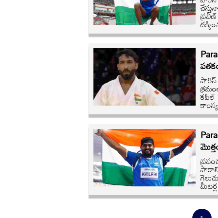
చేస్త
ప్రవీణ
దక్కి
Para
పతకం.
పారిస
క్రమం
కపిల్ 
కాంస్
Para
మొత్త
ప్రపం
పారాల
గెలుచ
మీటర్