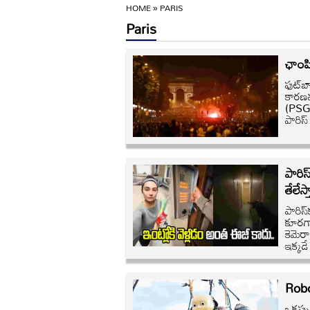
HOME
»
PARIS
Paris
ఛాంపి
ఫుట్‌
కారణమయ
(PSG)
పారిస
పారిస
తేలేస్
పారిస్
కూరగాయ
కెమెర
ఇక్కడ
Robo
ఒకప్ప