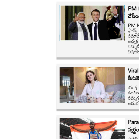
PM M
చేసేం
PM Mo
ఫ్రాన్
సమావేశ
అధ్యక
సమ్మిట
విషయా
Vira
తీసుక
యుక్త 
ఉంటుం
నమ్మగల
అనుభ
Para
స్వర్ణ
పారిస