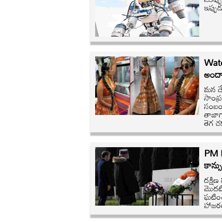
ఇప్పుడ
Watc
అందాన
మన దే
సాంప
సంబంధ
తాజాగ
తెగ చక
PM Mo
కాన్స
దక్షిణ
మొదటి
ఘటించా
హాజరయ