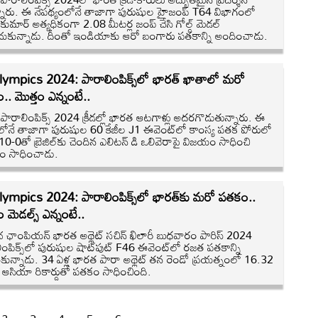
ున్నారు. ఈ నేపథ్యంలోనే తాజాగా పురుషుల హైజంప్ T64 విభాగంలో
్ కుమార్ అత్యధికంగా 2.08 మీటర్ల జంప్ చేసి గోల్డ్ మెడల్
ంచుకున్నాడు. దీంతో ఇండియాకు ఆరో బంగారు పతకాన్ని అందించాడు.
lympics 2024: పారాలింపిక్స్‌లో భారత్ ఖాతాలో మరో
. మొత్తం ఎన్నంటే..
్ పారాలింపిక్స్ 2024 క్రీడల్లో భారత ఆటగాళ్లు అదరగొడుతున్నారు. ఈ
లోనే తాజాగా పురుషుల 60 కేజీల J1 ఈవెంట్‌లో కాంస్య పతక పోరులో
10-0తో బ్రెజిల్‌కు చెందిన ఎలిటన్ డి ఒలివెరాపై విజయం సాధించి
యం సాధించాడు.
lympics 2024: పారాలింపిక్స్‌లో భారత్‌కు మరో పతకం..
ం మెడల్స్ ఎన్నంటే..
చ ఛాంపియన్ భారత అథ్లెట్ సచిన్ ఖిలారీ బుధవారం పారిస్ 2024
ింపిక్స్‌లో పురుషుల షాట్‌పుట్ F46 ఈవెంట్‌లో రజత పతకాన్ని
ుకున్నాడు. 34 ఏళ్ల భారత పారా అథ్లెట్ తన రెండో ప్రయత్నంలో 16.32
ల ఆసియా రికార్డుతో పతకం సాధించింది.