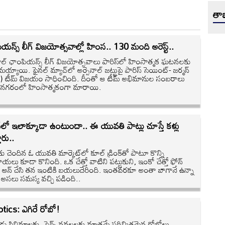
తాజ
యన్స్ లీగ్ విజయోత్సవాల్లో హింస.. 130 మంది అరెస్ట్..
బాల్ ఛాంపియన్స్ లీగ్ విజయోత్సవాలు పారిస్‌లో హింసాత్మక ఘటనలకు
్యాయి. ఫైనల్ మ్యాచ్‌లో అర్సెనాల్ జట్టుపై పారిస్ సెయింట్- జర్మన్
 టీమ్ విజయం సాధించింది. దీంతో ఆ టీమ్ అభిమానుల సంబరాలు
్ నగరంలో హింసాత్మకంగా మారాయి.
్‌లో ఇలాక్కూడా ఉంటుందా.. ఈ యువతి పాట్లు చూస్తే కళ్లు
తారు..
‌కు చెందిన ఓ యువతి మార్కెట్‌లో కూల్ డ్రింక్‌తో పాటూ కొన్ని
లు కూడా కొనింది. ఒక చేత్తో వాటిని పట్టుకుని, ఇంకో చేత్తో ఫోన్
ా ఆన్ చేసి తన ఇంటికి బయలుదేరింది. ఇంతవరకూ అంతా బాగానే ఉన్నా
ే అసలు సమస్య వచ్చి పడింది..
tics: ఎగిరే రోబో!
ుడు సినిమాలకు, సైన్స్‌ నవలలకు మాత్రమే పరిమితమైన రోబోలు..