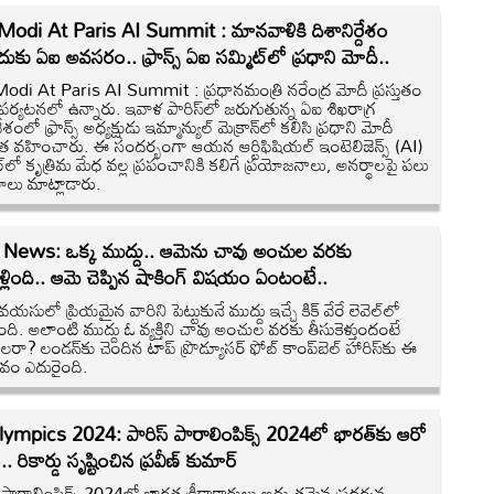
odi At Paris AI Summit : మానవాళికి దిశానిర్దేశం
దుకు ఏఐ అవసరం.. ఫ్రాన్స్ ఏఐ సమ్మిట్‌లో ప్రధాని మోదీ..
di At Paris AI Summit : ప్రధానమంత్రి నరేంద్ర మోదీ ప్రస్తుతం
స్ పర్యటనలో ఉన్నారు. ఇవాళ పారిస్‌లో జరుగుతున్న ఏఐ శిఖరాగ్ర
ంలో ఫ్రాన్స్ అధ్యక్షుడు ఇమ్మాన్యుల్ మెక్రాన్‍‌లో కలిసి ప్రధాని మోదీ
్షత వహించారు. ఈ సందర్భంగా ఆయన ఆర్టిఫిషియల్ ఇంటెలిజెన్స్ (AI)
్‌లో కృత్రిమ మేధ వల్ల ప్రపంచానికి కలిగే ప్రయోజనాలు, అనర్థాలపై పలు
లు మాట్లాడారు.
l News: ఒక్క ముద్దు.. ఆమెను చావు అంచుల వరకు
ెళ్లింది.. ఆమె చెప్పిన షాకింగ్ విషయం ఏంటంటే..
వయసులో ప్రియమైన వారిని పెట్టుకునే ముద్దు ఇచ్చే కిక్ వేరే లెవెల్‌లో
ది. అలాంటి ముద్దు ఓ వ్యక్తిని చావు అంచుల వరకు తీసుకెళ్తుందంటే
రా? లండన్‌కు చెందిన టాప్ ప్రొడ్యూసర్ ఫోబ్ కాంప్‌బెల్ హారిస్‌కు ఈ
వం ఎదురైంది.
lympics 2024: పారిస్ పారాలింపిక్స్ 2024లో భారత్‌కు ఆరో
ం.. రికార్డు సృష్టించిన ప్రవీణ్ కుమార్
్ పారాలింపిక్స్ 2024లో భారత క్రీడాకారులు అద్భుతమైన ప్రదర్శన