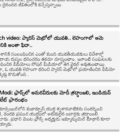
ు దైనందిన జీవితంలోకి వచ్చేస్తున్నాయి.
h video: ప్యారిస్ మెట్రోలో యువతి.. లెహంగాలో ఆమె
ికి అంతా ఫిదా..
శానికి సంబంధించిన ఎంతో మంది యువతీయువకులు విదేశాల్లో
్రదాయ దుస్తుల ధరించడం తరచూ చూస్తుంటాం. ఇలాంటి సంఘటలకు
ించిన వీడియోలు సోషల్ మీడియాలో తెగ వైరల్ అవుతుంటాయి.
ా, ఓ యువతి లెహంగా ధరించి ప్యారిస్ మెట్రోలో ప్రయాణించిన వీడియో
్కర్లు కొడుతోంది..
di: ఫ్రాన్స్‌లో అమరవీరులకు మోదీ శ్రద్ధాంజలి, ఇండియన్
ులేట్ ప్రారంభం
 మార్సెయిల్‌లోని మజార్గ్యూస్ యుద్ధ శ్వశానవాటికను సందర్శించి
, రెండవ ప్రపంచ యుద్ధంలో అమరులైన జవాన్లకు శ్రద్ధాంజలి
రు. ప్రధాని మెంట ఫ్రాన్స్ అధ్యక్షుడు ఇమ్మాన్యుయెల్ మాక్రాన్‌ కూడా
్యారు.