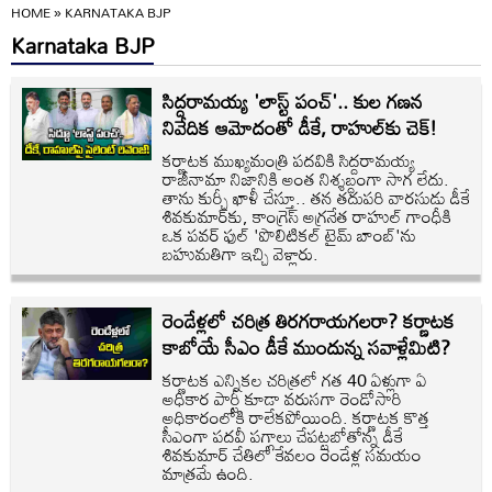
HOME
»
KARNATAKA BJP
Karnataka BJP
సిద్దరామయ్య 'లాస్ట్ పంచ్'.. కుల గణన
నివేదిక ఆమోదంతో డీకే, రాహుల్‌కు చెక్!
కర్ణాటక ముఖ్యమంత్రి పదవికి సిద్దరామయ్య
రాజీనామా నిజానికి అంత నిశ్శబ్దంగా సాగ లేదు.
తాను కుర్చీ ఖాళీ చేస్తూ.. తన తదుపరి వారసుడు డీకే
శివకుమార్‌కు, కాంగ్రెస్ అగ్రనేత రాహుల్ గాంధీకి
ఒక పవర్ ఫుల్ 'పొలిటికల్ టైమ్ బాంబ్'ను
బహుమతిగా ఇచ్చి వెళ్లారు.
రెండేళ్లలో చరిత్ర తిరగరాయగలరా? కర్ణాటక
కాబోయే సీఎం డీకే ముందున్న సవాళ్లేమిటి?
కర్ణాటక ఎన్నికల చరిత్రలో గత 40 ఏళ్లుగా ఏ
అధికార పార్టీ కూడా వరుసగా రెండోసారి
అధికారంలోకి రాలేకపోయింది. కర్ణాటక కొత్త
సీఎంగా పదవీ పగ్గాలు చేపట్టబోతోన్న డీకే
శివకుమార్ చేతిలో కేవలం రెండేళ్ల సమయం
మాత్రమే ఉంది.