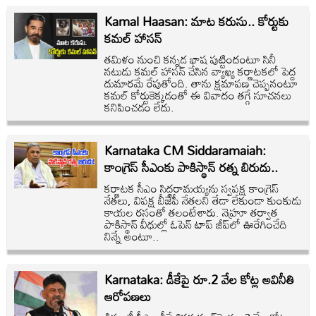
Kamal Haasan: మాట కరుసు.. కోర్టుకు
కమల్ హాసన్
తమిళం నుంచి కన్నడ భాష పుట్టిందంటూ సినీ
నటుడు కమల్ హాసన్ చేసిన వ్యాఖ్య కర్ణాటకలో పెద్ద
దుమారమే రేపుతోంది. తాను క్షమాపణ చెప్పనంటూ
కమల్ కోర్టుకెక్కడంతో ఈ వివాదం తగ్గే సూచనలు
కనిపించడం లేదు.
Karnataka CM Siddaramaiah:
కాంగ్రెస్ సీఎంకు పాకిస్థాన్ రత్న బిరుదు..
కర్ణాటక సీఎం సిద్ధరామయ్యను స్వపక్ష కాంగ్రెస్
నేతలు, విపక్ష బీజేపీ నేతలని తేడా లేకుండా కుంకుడు
కాయల రసంతో తలంటేశారు. నెహ్రూ తర్వాత
పాకిస్థాన్ వీధుల్లో ఓపెన్ టాప్ జీప్‌లో ఊరేగించేది
నిన్నే అంటూ..
Karnataka: డీకేపై రూ.2 వేల కోట్ల అవినీతి
ఆరోపణలు