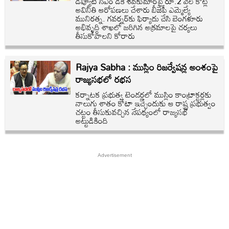
డిప్యూటీ సీఎం డీకే శివకుమార్‌పై రూ.2 వేల కోట్ల
అవినీతి ఆరోపణలు చేశారు బీజేపీ ఎమ్మెల్యే
మునిరత్న. గవర్నర్‌కు ఫిర్యాదు చేసి బెంగళూరు
అభివృద్ధి శాఖలో జరిగిన అక్రమాలపై చర్యలు
తీసుకోవాలని కోరారు
Rajya Sabha : ముస్లిం రిజర్వేషన్ల అంశంపై
రాజ్యసభలో రభస
కర్నాటక ప్రభుత్వ టెండ‌ర్లలో ముస్లిం కాంట్రాక్టర్లకు
నాలుగు శాతం కోటా ఇచ్చేందుకు ఆ రాష్ట్ర ప్రభుత్వం
చట్టం తీసుకువచ్చిన నేపథ్యంలో రాజ్యసభ
అట్టుడికింది