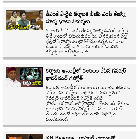
డీఎంకే పార్టీపై కర్ణాటక బీజేపీ ఎంపీ తేజస్వి
సూర్య ఘాటు విమర్శలు
కర్ణాటక బీజేపీ ఎంపీ తేజస్వి సూర్య డీఎంకే పార్టీపై
తీవ్రస్థాయిలో విరుచుకుపడ్డారు. పునర్విభజన వల్ల
దక్షిణాది రాష్ట్రాలకు ప్రాతినిధ్యం తగ్గుతుందంటూ
డీఎంకే చేస్తున్న వాదనలను ఆయన 'మొసలి
కన్నీళ్లు'గా అభివర్ణించారు.
కర్ణాటక అసెంబ్లీలో కలకలం రేపిన గవర్నర్
థావర్‌చంద్ గహ్లోత్
కర్ణాటక అసెంబ్లీ సమావేశాలు గురువారం ఉదయం
ప్రారంభమయ్యాయి. ఉభయ సభలనుద్దేశించి
గవర్నర్ థావర్‌చంద్ గహ్లోత్ చేసిన
ప్రారంభోపన్యాసంలో హైడ్రామా నెలకొంది. కేవలం
రెండు లైన్లు చదివి గవర్నర్ సభ నుంచి వాకౌట్
చేశారు. దీంతో అధికార కాంగ్రెస్ ప్రభుత్వం
మండిపడింది.
KN Rajanna : రాహుల్ వ్యాఖ్యలతో