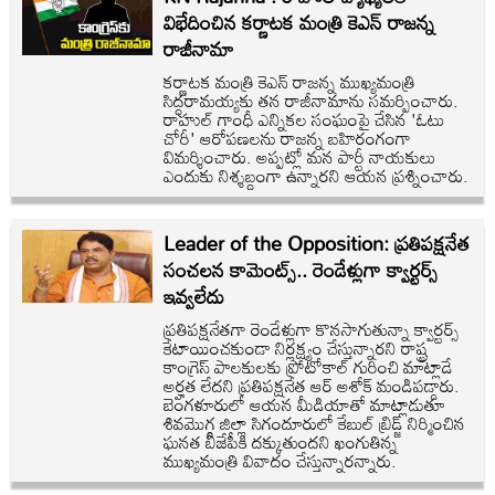
విభేదించిన కర్ణాటక మంత్రి కెఎన్ రాజన్న
రాజీనామా
కర్ణాటక మంత్రి కెఎన్ రాజన్న ముఖ్యమంత్రి
సిద్ధరామయ్యకు తన రాజీనామాను సమర్పించారు.
రాహుల్ గాంధీ ఎన్నికల సంఘంపై చేసిన 'ఓటు
చోరీ' ఆరోపణలను రాజన్న బహిరంగంగా
విమర్శించారు. అప్పట్లో మన పార్టీ నాయకులు
ఎందుకు నిశ్శబ్దంగా ఉన్నారని ఆయన ప్రశ్నించారు.
Leader of the Opposition: ప్రతిపక్షనేత
సంచలన కామెంట్స్.. రెండేళ్లుగా క్వార్టర్స్‌
ఇవ్వలేదు
ప్రతిపక్షనేతగా రెండేళ్లుగా కొనసాగుతున్నా క్వార్టర్స్‌
కేటాయించకుండా నిర్లక్ష్యం చేస్తున్నారని రాష్ట్ర
కాంగ్రెస్‌ పాలకులకు ప్రోటోకాల్‌ గురించి మాట్లాడే
అర్హత లేదని ప్రతిపక్షనేత ఆర్‌ అశోక్‌ మండిపడ్డారు.
బెంగళూరులో ఆయన మీడియాతో మాట్లాడుతూ
శివమొగ్గ జిల్లా సిగందూరులో కేబుల్‌ బ్రిడ్జ్‌ నిర్మించిన
ఘనత బీజేపీకి దక్కుతుందని ఖంగుతిన్న
ముఖ్యమంత్రి వివాదం చేస్తున్నారన్నారు.