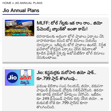
HOME
»
JIO ANNUAL PLANS
Jio Annual Plans
MLFF: టోల్ గేట్లకు ఇక రాం రాం.. జియో
పేమెంట్స్ బ్యాంక్‌తో అంతా కామ్!
రహదారులకు అడ్డంగా టోల్ ప్లాజాలు ఏర్పాటు చేసి
వాహనదారుల నుంచి టోల్ వసూలు చేయడం
చూస్తున్నాం. ఇకిప్పుడు టోల్ ప్లాజాలు ఉండవ్. నిర్ణీత
ప్రదేశాల్లో రోడ్లపైన ఏర్పాటు చేసిన కెమెరాలతో
కూడిన ప్రత్యేక స్ట్రక్చర్లు ఆటోమేటిక్‌‌గా టోల్ వసూలు
చేసుకుంటాయి.
Jio: కస్టమర్లకు మరోసారి జియో షాక్..
రూ.799 ప్లాన్ తొలగింపు..
ప్రముఖ టెలికాం సంస్థ రిలయన్స్ జియో, వరుసగా
పాపులర్ ప్రీపెయిడ్ ప్లాన్లను నిలిపివేస్తోంది. తరచూ
తన టారిఫ్‌ లైనప్‌లో మార్పులు చేస్తోంది. ఇటీవల
రూ.249 ప్రీపెయిడ్ ప్లాన్‌ను రద్దు చేసిన జియో.. ఆ
మరుసటి రోజే రూ.799 ప్లాన్‌ను కూడా
తొలగించింది.