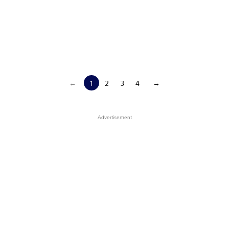
←
1
2
3
4
→