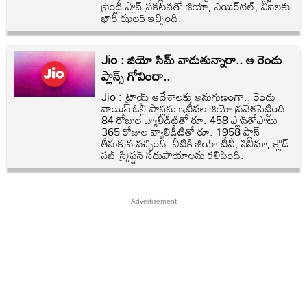
ఫ్రెండ్లీ ప్లాన్ ప్రకటనతో జియో, ఎయిర్‌టెల్, వీఐలకు
భారీ ఝలక్ ఇచ్చింది.
Jio : జియో సిమ్ వాడుతున్నారా.. ఆ రెండు
ప్లాన్స్ గోవిందా..
Jio : ట్రాయ్ ఆదేశాలకు అనుగుణంగా.. రెండు
వాయిస్ ఓన్లీ ప్లాన్లను ఇటీవల జియో ప్రవేశపెట్టింది.
84 రోజుల వ్యాలిడీటితో రూ. 458 ప్లాన్‌తోపాటు
365 రోజుల వ్యాలిడీటితో రూ. 1958 ప్లాన్
తీసుకువ వచ్చింది. వీటికి జియో టీవీ, సినిమా, క్లౌడ్
సబ్ స్క్రిప్షన్‌ సదుపాయాలను కలిపింది.