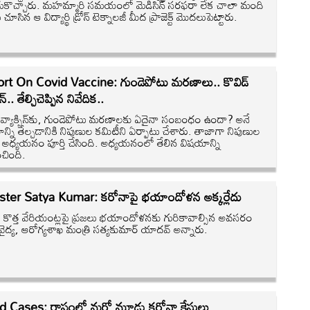
కొచ్చారు. మహమ్మారి సమయంలో మెడిసిన్ సరఫరా లేక చాలా మంది
ు చూసిన ఆ విద్యార్థి డ్రోన్ టెక్నాలజీ మీద ప్రాజెక్ట్ మొదలుపెట్టారు.
rt On Covid Vaccine: గుండెపోటు మరణాలు.. కొవిడ్
ిన్‌.. తేల్చిచెప్పిన నివేదిక..
్ వ్యాక్సిన్‌కు, గుండెపోటు మరణాలకు ఏదైనా సంబంధం ఉందా? అనే
న్ని తేల్చడానికి నిపుణుల కమిటీని ఏర్పాటు చేశారు. తాజాగా నిపుణుల
 అధ్యయనం పూర్తి చేసింది. అధ్యయనంలో తేలిన విషయాన్ని
ించింది.
ster Satya Kumar: కరోనాపై భయాందోళన అక్కర్లేదు
 కొత్త వేరియంట్లపై ప్రజలు భయాందోళనకు గురికావాల్సిన అవసరం
వైద్య, ఆరోగ్యశాఖ మంత్రి సత్యకుమార్‌ యాదవ్‌ అన్నారు.
d Cases: రాష్ట్రంలో మరో మూడు కరోనా కేసులు