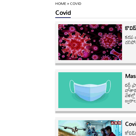
HOME
»
COVID
Covid
కొవిడ
కడప జి
చనిపో
Mask:
రద్దీ 
వాతావ
వేళల్ల
జ్వరా
Covid
కోవిడ్