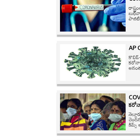
రాష్ట
బుధవా
పాజిటి
AP Co
కొవిడ్
కరోనా
అనంతపు
COVID
కరోన
నెల్ల
చెంది
కిమ్స్