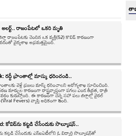
తాజ
్‌ అలర్ట్‌.. రాజంపేటలో ఒకరి మృతి
ల్లా రాజంపేటకు చెందిన ఒక వ్యక్తి(52) కొవిడ్‌ కారణంగా
వడంతో వైద్యశాఖ అప్రమత్తమైంది.
 రద్దీ ప్రాంతాల్లో మాస్కు ధరించండి..
ప్రాంతాలకు వెళ్లే ప్రజలు మాస్క్‌ ధరించాలని ఆరోగ్యశాఖ సూచించింది.
రణ మార్పుల కారణంగా రాష్ట్రవ్యాప్తంగా పగలు ఎండ తీవ్రత, రాత్రి
ో వర్షం కురుస్తోంది. ఈ కారణంగా చెన్నై సహా పలు జిల్లాల్లో వైరల్‌
ల(Viral Fevers) వ్యాప్తి అధికంగా ఉంది.
: కోవిడ్‌ను కట్టడి చేసేందుకు సొల్యూషన్..
‌ను కట్టడి చేసేందుకు ఎన్ఐఏటీలోని ఓ విద్యార్థి సొల్యూషన్‌తో