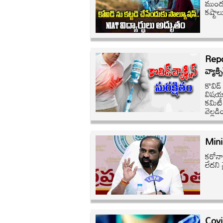
ముందు
కష్టాల
Repo
వ్యాక్స
కొవిడ
విషయా
కమిటీ
వెల్లడ
Mini
కరోనా
లేదని 
Covi