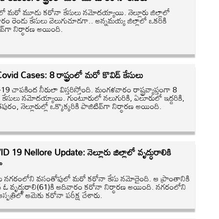
్రంలో మరో మూడు కరోనా కేసులు నమోదయ్యాయి. నెల్లూరు జిల్లాలో
రం రెండు కేసులు వెలుగుచూడగా.. అన్నమయ్య జిల్లాలో ఒకరికి
వ్‌గా నిర్ధారణ అయింది.
vid Cases: 8 రాష్ట్రంలో మరో కొవిడ్‌ కేసులు
‌-19 చాపకింద నీరులా విస్తరిస్తోంది. మంగళవారం రాష్ట్రవ్యాప్తంగా 8
 కేసులు నమోదయ్యాయి. గుంటూరులో నలుగురికి, ఏలూరులో ఇద్దరికి,
రం, నెల్లూరుల్లో ఒక్కొక్కరికి పాజిటివ్‌గా నిర్ధారణ అయింది.
 19 Nellore Update: నెల్లూరు జిల్లాలో వృద్ధురాలికి
ా
ూరు నగరంలోని వసంతోపులో మరో కరోనా కేసు నమోదైంది. ఆ ప్రాంతానికి
న ఓ వృద్ధురాలి(61)కి ఆదివారం కరోనా నిర్ధారణ అయింది. నగరంలోని
‌ ఆస్పత్రిలో ఆమెకు కరోనా పరీక్ష చేశారు.