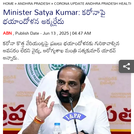
HOME
»
ANDHRA PRADESH
»
CORONA UPDATE ANDHRA PRADESH HEALTH M
Minister Satya Kumar: కరోనాపై
భయాందోళన అక్కర్లేదు
ABN
, Publish Date - Jun 13 , 2025 | 04:47 AM
కరోనా కొత్త వేరియంట్లపై ప్రజలు భయాందోళనకు గురికావాల్సిన
అవసరం లేదని వైద్య, ఆరోగ్యశాఖ మంత్రి సత్యకుమార్‌ యాదవ్‌
అన్నారు.