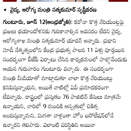
వైద్య, ఆరోగ్య మంత్రి సత్యకుమార్‌ స్పష్టీకరణ
గుంటూరు, జూన్‌ 12(ఆంధ్రజ్యోతి):
కరోనా కొత్త వేరియంట్లపై
ప్రజలు భయాందోళనకు గురికావాల్సిన అవసరం లేదని వైద్య,
ఆరోగ్యశాఖ మంత్రి సత్యకుమార్‌ యాదవ్‌ అన్నారు. ప్రధాని
మోదీ నేతృత్వంలోని కేంద్ర ప్రభుత్వ పాలన 11 ఏళ్లు పూర్తయిన
సందర్భంగా బీజేపీ ఏర్పాటు చేసిన కార్యక్రమంలో పాల్గొనేందుకు
ఆయన గురువారం గుంటూరు వచ్చారు. ఈ సందర్భంగా
మంత్రి మీడియాతో మాట్లాడుతూ చాలా కొత్త వేరియంట్లు
కనిపిస్తున్నాయని, అయితే వాటిల్లో ఏవీ ప్రమాదకరంగా
లేవన్నారు. రాష్ట్రంలో ప్రస్తుతం 76 పాజిటివ్‌ కేసులు మాత్రమే
ఉన్నాయని, వారిలో 9 మందికి ఆస్పత్రుల్లో చికిత్స
అందిస్తున్నామని, మిగతా వాళ్లంతా హోం ఐసోలేషన్‌లోనే
ఉన్నారని తెలిపారు. ఎలాంటి పరిస్థితిని అయినా