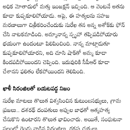
అధిక మోతాదులో మత్తు ఇంజక్షన్‌ ఇచ్చింది. ఆ వెంటనే అతను
కూడా కుప్పకూలిపోయాడు. ఆపై, ఈ హత్యలను సహజ
మరణాలుగా చిత్రీకరించేందుకు సురేఖ తన అన్న అశోక్‌కు ఫోన్‌
చేసి నాటకమాడింది. అమ్మానాన్న స్పృహా తప్పిపడిపోయారు
భయంగా ఉందంటూ పిలిపించింది. నాన్న మాట్లాడుతూ
కుప్పకూలిపోయారని, అది చూసి షాక్‌తో అమ్మ కూడా
కిందపడిపోయిందని చెప్పింది. ఇరువురికి సీపీఆర్‌ కూడా
చేశానని ఫలితం లేకపోయిందని తెలిపింది.
ఖాళీ సిరంజిలతో బయటపడ్డ నిజం
సురేఖ మాటలు తొలుత విశ్వసించిన కుటుంబసభ్యులు, గ్రామ
ప్రజలు.. దశరథ్‌ దంపతులు అప్పుల బాధతో ఆత్మహత్య
చేసుకొని ఉంటారని తొలుత భావించారు. అయితే, సంఘటనా
స్థలంలో రెండు వాడిన సిరంజిలు, రక్తపు చుక్కలు