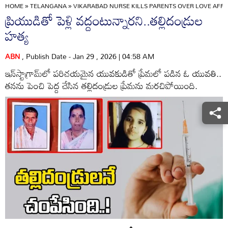
HOME
»
TELANGANA
»
VIKARABAD NURSE KILLS PARENTS OVER LOVE AFFA
ప్రియుడితో పెళ్లి వద్దంటున్నారని..తల్లిదండ్రుల
హత్య
ABN
, Publish Date - Jan 29 , 2026 | 04:58 AM
ఇన్‌స్టాగ్రామ్‌లో పరిచయమైన యువకుడితో ప్రేమలో పడిన ఓ యువతి..
తనను పెంచి పెద్ద చేసిన తల్లిదండ్రుల ప్రేమను మరచిపోయింది.