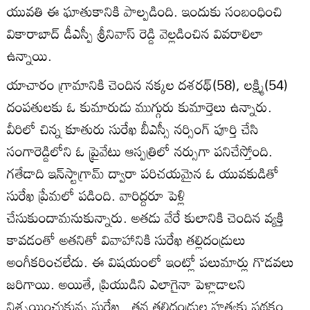
యువతి ఈ ఘాతుకానికి పాల్పడింది. ఇందుకు సంబంధించి
వికారాబాద్‌ డీఎస్పీ శ్రీనివాస్‌ రెడ్డి వెల్లడించిన వివరాలిలా
ఉన్నాయి.
యాచారం గ్రామానికి చెందిన నక్కల దశరథ్‌(58), లక్ష్మి(54)
దంపతులకు ఓ కుమారుడు ముగ్గురు కుమార్తెలు ఉన్నారు.
వీరిలో చిన్న కూతురు సురేఖ బీఎస్సీ నర్సింగ్‌ పూర్తి చేసి
సంగారెడ్డిలోని ఓ ప్రైవేటు ఆస్పత్రిలో నర్సుగా పనిచేస్తోంది.
గతేడాది ఇన్‌స్టాగ్రామ్‌ ద్వారా పరిచయమైన ఓ యువకుడితో
సురేఖ ప్రేమలో పడింది. వారిద్దరూ పెళ్లి
చేసుకుందామనుకున్నారు. అతడు వేరే కులానికి చెందిన వ్యక్తి
కావడంతో అతనితో వివాహానికి సురేఖ తల్లిదండ్రులు
అంగీకరించలేదు. ఈ విషయంలో ఇంట్లో పలుమార్లు గొడవలు
జరిగాయి. అయితే, ప్రియుడిని ఎలాగైనా పెళ్లాడాలని
నిశ్చయించుకున్న సురేఖ.. తన తల్లిదండ్రుల హత్యకు పథకం