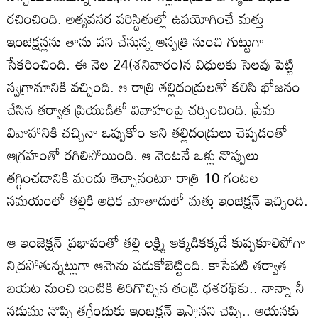
రచించింది. అత్యవసర పరిస్థితుల్లో ఉపయోగించే మత్తు
ఇంజెక్షన్లను తాను పని చేస్తున్న ఆస్పత్రి నుంచి గుట్టుగా
సేకరించింది. ఈ నెల 24(శనివారం)న విధులకు సెలవు పెట్టి
స్వగ్రామానికి వచ్చింది. ఆ రాత్రి తల్లిదండ్రులతో కలిసి భోజనం
చేసిన తర్వాత ప్రియుడితో వివాహంపై చర్చించింది. ప్రేమ
వివాహానికి చచ్చినా ఒప్పుకోం అని తల్లిదండ్రులు చెప్పడంతో
ఆగ్రహంతో రగిలిపోయింది. ఆ వెంటనే ఒళ్లు నొప్పులు
తగ్గించడానికి మందు తెచ్చానంటూ రాత్రి 10 గంటల
సమయంలో తల్లికి అధిక మోతాదులో మత్తు ఇంజెక్షన్‌ ఇచ్చింది.
ఆ ఇంజెక్షన్‌ ప్రభావంతో తల్లి లక్ష్మి అక్కడికక్కడే కుప్పకూలిపోగా
నిద్రపోతున్నట్లుగా ఆమెను పడుకోబెట్టింది. కాసేపటి తర్వాత
బయట నుంచి ఇంటికి తిరిగొచ్చిన తండ్రి ధశరథ్‌కు.. నాన్నా నీ
నడుము నొప్పి తగ్గేందుకు ఇంజక్షన్‌ ఇస్తానని చెప్పి.. ఆయనకు