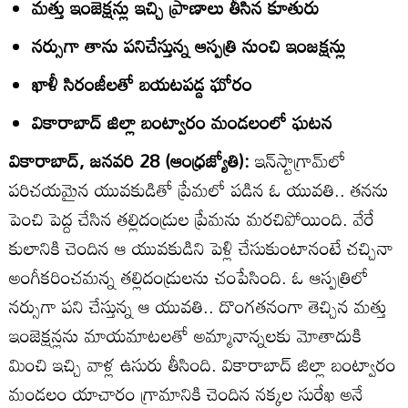
మత్తు ఇంజెక్షన్లు ఇచ్చి ప్రాణాలు తీసిన కూతురు
నర్సుగా తాను పనిచేస్తున్న ఆస్పత్రి నుంచి ఇంజక్షన్లు
ఖాళీ సిరంజీలతో బయటపడ్డ ఘోరం
వికారాబాద్‌ జిల్లా బంట్వారం మండలంలో ఘటన
వికారాబాద్‌, జనవరి 28 (ఆంధ్రజ్యోతి):
ఇన్‌స్టాగ్రామ్‌లో
పరిచయమైన యువకుడితో ప్రేమలో పడిన ఓ యువతి.. తనను
పెంచి పెద్ద చేసిన తల్లిదండ్రుల ప్రేమను మరచిపోయింది. వేరే
కులానికి చెందిన ఆ యువకుడిని పెళ్లి చేసుకుంటానంటే చచ్చినా
అంగీకరించమన్న తల్లిదండ్రులను చంపేసింది. ఓ ఆస్పత్రిలో
నర్సుగా పని చేస్తున్న ఆ యువతి.. దొంగతనంగా తెచ్చిన మత్తు
ఇంజెక్షన్లను మాయమాటలతో అమ్మానాన్నలకు మోతాదుకి
మించి ఇచ్చి వాళ్ల ఉసురు తీసింది. వికారాబాద్‌ జిల్లా బంట్వారం
మండలం యాచారం గ్రామానికి చెందిన నక్కల సురేఖ అనే