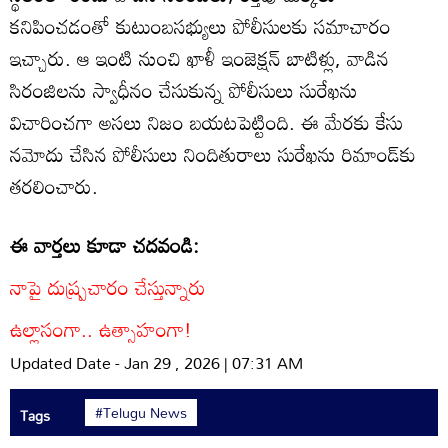
కనిపించడంతో కుటుంబసభ్యులు పోలీసులకు సమాచారం
ఇచ్చారు. ఆ ఇంటి నుంచి ఖాళీ ఇంజెక్షన్‌ బాటిళ్లు, వాడిన
సిరంజిలను స్వాధీనం చేసుకున్న పోలీసులు సురేఖను
విచారించగా అసలు నిజం బయటపెట్టింది. ఈ మేరకు కేసు
నమోదు చేసిన పోలీసులు నిందితురాలు సురేఖను రిమాండ్‌కు
తరలించారు.
ఈ వార్తలు కూడా చదవండి:
నాపై దుష్ప్రచారం చేస్తున్నారు
ఉల్లాసంగా.. ఉత్సాహంగా!
Updated Date - Jan 29 , 2026 | 07:31 AM
#Telugu News
Tags