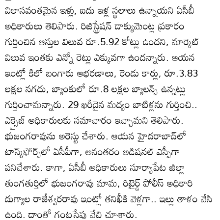
విలాసవంతమైన ఇళ్లు, ఐదు ఇళ్ల స్థలాలు ఉన్నాయని ఏసీబీ
అధికారులు తెలిపారు. రిజిస్ట్రేషన్‌ డాక్యుమెంట్ల ప్రకారం
గుర్తించిన ఆస్తుల విలువ రూ.5.92 కోట్లు ఉందని, మార్కెట్‌
విలువ ఇంతకు ఎన్నో రెట్లు ఎక్కువగా ఉందన్నారు. ఆయన
ఇంట్లో కిలో బంగారు ఆభరణాలు, రెండు కార్లు, రూ.3.83
లక్షల నగదు, బ్యాంకులో రూ.8 లక్షల బ్యాలన్స్‌ ఉన్నట్లు
గుర్తించామన్నారు. 29 ఖరీదైన మద్యం బాటిళ్లను గుర్తించి..
ఎక్సైజ్‌ అధికారులకు సమాచారం ఇచ్చామని తెలిపారు.
భుజంగరావును అరెస్టు చేశారు. ఆయన హైదరాబాద్‌లో
టాస్క్‌ఫోర్స్‌లో ఏసీపీగా, అనంతరం అడిషనల్‌ ఎస్పీగా
పనిచేశారు. కాగా, ఏసీబీ అధికారులు సూర్యాపేట జిల్లా
తుంగతుర్తిలో భుజంగరావు మామ, రిటైర్డ్‌ పోలీస్‌ అధికారి
దుగ్యాల రాజేశ్వరరావు ఇంట్లో తనిఖీకి వెళ్లగా.. ఇల్లు తాళం వేసి
ఉంది. దాంతో గంటసేపు వేచి చూశారు.