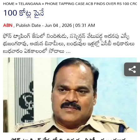
HOME
»
TELANGANA
»
PHONE TAPPING CASE ACB FINDS OVER RS 100 CRO
100 కోట్ల పైనే
ABN
, Publish Date - Jun 04 , 2026 | 05:31 AM
ఫోన్‌ ట్యాపింగ్‌ కేసులో నిందితుడు, సస్పెన్షన్‌ వేటుపడ్డ అదనపు ఎస్పీ
భుజంగరావు, ఆయన బినామీలు, బంధువుల ఇళ్లల్లో ఏసీబీ అధికారులు
బుధవారం ఏకకాలంలో సోదాలు ...