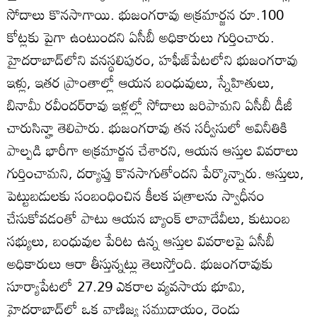
సోదాలు కొనసాగాయి. భుజంగరావు అక్రమార్జన రూ.100
కోట్లకు పైగా ఉంటుందని ఏసీబీ అధికారులు గుర్తించారు.
హైదరాబాద్‌లోని వనస్థలిపురం, హఫీజ్‌పేటలోని భుజంగరావు
ఇళ్లు, ఇతర ప్రాంతాల్లో ఆయన బంధువులు, స్నేహితులు,
బినామీ రవీందర్‌రావు ఇళ్లల్లో సోదాలు జరిపామని ఏసీబీ డీజీ
చారుసిన్హా తెలిపారు. భుజంగరావు తన సర్వీసులో అవినీతికి
పాల్పడి భారీగా అక్రమార్జన చేశారని, ఆయన ఆస్తుల వివరాలు
గుర్తించామని, దర్యాప్తు కొనసాగుతోందని పేర్కొన్నారు. ఆస్తులు,
పెట్టుబడులకు సంబంధించిన కీలక పత్రాలను స్వాధీనం
చేసుకోవడంతో పాటు ఆయన బ్యాంక్‌ లావాదేవీలు, కుటుంబ
సభ్యులు, బంధువుల పేరిట ఉన్న ఆస్తుల వివరాలపై ఏసీబీ
అధికారులు ఆరా తీస్తున్నట్లు తెలుస్తోంది. భుజంగరావుకు
సూర్యాపేటలో 27.29 ఎకరాల వ్యవసాయ భూమి,
హైదరాబాద్‌లో ఒక వాణిజ్య సముదాయం, రెండు