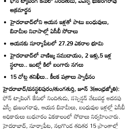
ఫోన్‌ ట్యాపింగ్‌ కేసులో నిందితుడు, ఏఎస్పీ భుజంగరావు
అక్రమార్జన
హైదరాబాద్‌లోని ఆయన ఇళ్లతో పాటు బంధువులు,
బినామీల నివాసాల్లో ఏసీబీ సోదాలు
ఆయనకు సూర్యాపేటలో 27.29 ఎకరాల భూమి
హైదరాబాద్‌లో వాణిజ్య సముదాయం, 2 ఇళ్లు,5 ఇళ్ల
స్థలాలు.. ఇంట్లో కిలో బంగారు నగలు
15 చోట్ల తనిఖీలు.. కీలక పత్రాలు స్వాధీనం
హైదరాబాద్‌/వనస్థలిపురం/తుంగతుర్తి, జూన్‌ 3(ఆంధ్రజ్యోతి):
ఫోన్‌ ట్యాపింగ్‌ కేసులో నిందితుడు, సస్పెన్షన్‌ వేటుపడ్డ అదనపు
ఎస్పీ భుజంగరావు, ఆయన బినామీలు, బంధువుల ఇళ్లల్లో ఏసీబీ
అధికారులు బుధవారం ఏకకాలంలో సోదాలు నిర్వహించారు.
హైదరాబాద్‌, సూర్యాపేట, నల్లగొండ తదితర 15 ప్రాంతాల్లో