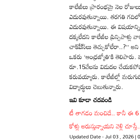
కాలేజీలు ప్రారంభమై నెల రోజు
ఎదురవుతున్నాయి. తరగతి గదిల
ఎదురవుతున్నాయి. ఈ విషయాన్ని ఇం
దక్కలేదని కాలేజీల ప్రిన్సిపాళ్లు
చాక్‌పీ్‌సలు తెచ్చుకోలేరా..?’’ అని
ఒకరు ‘ఆంధ్రజ్యోతి’కి తెలిపారు. 
రూ.15వేలను విడుదల చేయకపోవడం
కరువయ్యారు. కాలేజీల్లో మరుగు
విద్యార్థులు చెబుతున్నారు.
ఇవి కూడా చదవండి
టీ తాగడం మంచిదే.. కానీ ఈ 6 పొ
కోళ్లు అరుస్తున్నాయని వెళ్లి చూస్
Updated Date - Jul 03 , 2026 |