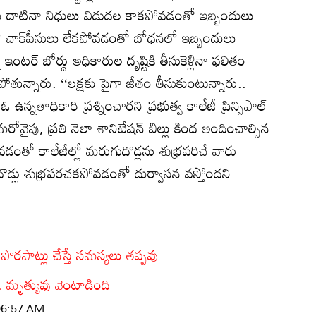
లు దాటినా నిధులు విడుదల కాకపోవడంతో ఇబ్బందులు
ో చాక్‌పీసులు లేకపోవడంతో బోధనలో ఇబ్బందులు
టర్‌ బోర్డు అధికారుల దృష్టికి తీసుకెళ్లినా ఫలితం
 వాపోతున్నారు. ‘‘లక్షకు పైగా జీతం తీసుకుంటున్నారు..
 ఓ ఉన్నతాధికారి ప్రశ్నించారని ప్రభుత్వ కాలేజీ ప్రిన్సిపాల్‌
మరోవైపు, ప్రతి నెలా శానిటేషన్‌ బిల్లు కింద అందించాల్సిన
తో కాలేజీల్లో మరుగుదొడ్లను శుభ్రపరిచే వారు
దొడ్లు శుభ్రపరచకపోవడంతో దుర్వాసన వస్తోందని
రపాట్లు చేస్తే సమస్యలు తప్పవు
తే.. మృత్యువు వెంటాడింది
 06:57 AM