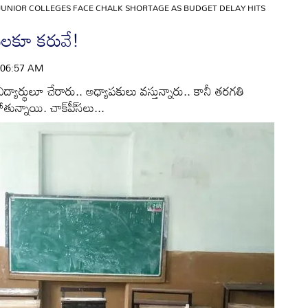
UNIOR COLLEGES FACE CHALK SHORTAGE AS BUDGET DELAY HITS
ీస్‌లకూ కరువే!
 | 06:57 AM
విద్యార్థులూ చేరారు.. అధ్యాపకులు వస్తున్నారు.. కానీ తరగతి
ోతున్నాయి. చాక్‌పీ్‌సలు...