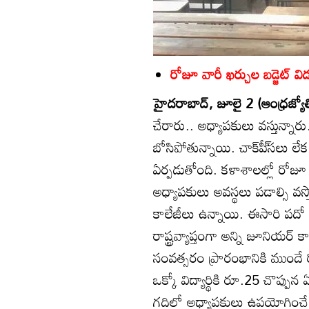
రోజూ వారీ ఖర్చుల బడ్జెట్‌ 
హైదరాబాద్‌, జూలై 2 (ఆంధ్రజ్యో
చేరారు.. అధ్యాపకులు వస్తున్నారు.
బోసిపోతున్నాయి. చాక్‌పీ్‌సలు ల
ఏర్పడుతోంది. కళాశాలల్లో రోజ
అధ్యాపకులు అవస్థలు పడాల్సి వస్తో
కాలేజీలు ఉన్నాయి. ఈసారి పదో
రాష్ట్రవ్యాప్తంగా అన్ని జూనియర్‌ 
సంవత్సరం ప్రారంభానికి ముందే రోజ
ఒక్కో విద్యార్థికి రూ.25 చొప్పు
గదిలో అధ్యాపకులు ఉపయోగించే చా