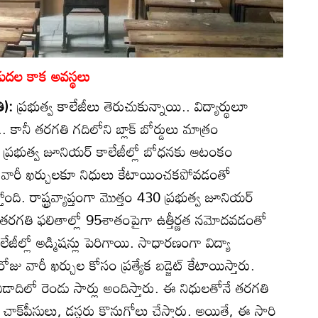
విడుదల కాక అవస్థలు
తి):
ప్రభుత్వ కాలేజీలు తెరుచుకున్నాయి.. విద్యార్థులూ
. కానీ తరగతి గదిలోని బ్లాక్‌ బోర్డులు మాత్రం
ేక ప్రభుత్వ జూనియర్‌ కాలేజీల్లో బోధనకు ఆటంకం
ూ వారీ ఖర్చులకూ నిధులు కేటాయించకపోవడంతో
ంది. రాష్ట్రవ్యాప్తంగా మొత్తం 430 ప్రభుత్వ జూనియర్‌
 తరగతి ఫలితాల్లో 95శాతంపైగా ఉత్తీర్ణత నమోదవడంతో
కాలేజీల్లో అడ్మిషన్లు పెరిగాయి. సాధారణంగా విద్యా
ు వారీ ఖర్చుల కోసం ప్రత్యేక బడ్జెట్‌ కేటాయిస్తారు.
న ఏడాదిలో రెండు సార్లు అందిస్తారు. ఈ నిధులతోనే తరగతి
క్‌పీసులు, డస్టర్లు కొనుగోలు చేస్తారు. అయితే, ఈ సారి