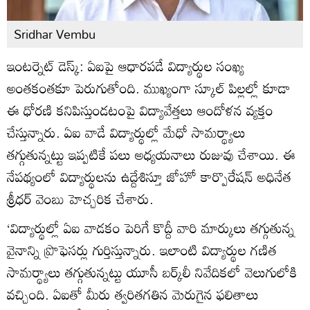
Sridhar Vembu
ఇంటర్నెట్ డెస్క్: ఏఐపై ఆధారపడే విద్యార్థుల సంఖ్య
అంతకంతకూ పెరుగుతోంది. ముఖ్యంగా స్కూల్ పిల్లల్లో కూడా
ఈ ధోరణి కనిపిస్తుండటంపై విద్యావేత్తలు ఆందోళన వ్యక్తం
చేస్తున్నారు. ఏఐ వాడే విద్యార్థుల్లో మేధో సామర్థ్యాలు
తగ్గుతున్నట్టు ఇప్పటికే పలు అధ్యయనాలు రుజువు చేశాయి. ఈ
నేపథ్యంలో విద్యార్థులను ఉద్దేశిస్తూ జోహో కార్పొరేషన్ అధినేత
శ్రీధర్ వెంబు హెచ్చరిక చేశారు.
‘విద్యార్థుల్లో ఏఐ వాడకం పెరిగే కొద్దీ వారి మార్కులు తగ్గుతున్న
వైనాన్ని ప్రొఫెసర్లు గుర్తిస్తున్నారు. ఇలాంటి విద్యార్థుల గణిత
సామర్థ్యాలు తగ్గుతున్నట్టు యూసీ బర్క్‌లీ నివేదికలో వెలుగులోకి
వచ్చింది. ఏఐతో మీరు త్వరితగతిన మెరుగైన ఫలితాలు