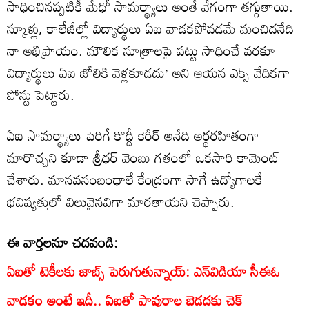
సాధించినప్పటికీ మేధో సామర్థ్యాలు అంతే వేగంగా తగ్గుతాయి.
స్కూళ్లు, కాలేజీల్లో విద్యార్థులు ఏఐ వాడకపోవడమే మంచిదనేది
నా అభిప్రాయం. మౌలిక సూత్రాలపై పట్టు సాధించే వరకూ
విద్యార్థులు ఏఐ జోలికి వెళ్లకూడదు’ అని ఆయన ఎక్స్ వేదికగా
పోస్టు పెట్టారు.
ఏఐ సామర్థ్యాలు పెరిగే కొద్దీ కెరీర్ అనేది అర్థరహితంగా
మారొచ్చని కూడా శ్రీధర్ వెంబు గతంలో ఒకసారి కామెంట్
చేశారు. మానవసంబంధాలే కేంద్రంగా సాగే ఉద్యోగాలకే
భవిష్యత్తులో విలువైనవిగా మారతాయని చెప్పారు.
ఈ వార్తలనూ చదవండి:
ఏఐతో టెకీలకు జాబ్స్ పెరుగుతున్నాయ్: ఎన్‌విడియా సీఈఓ
వాడకం అంటే ఇదీ.. ఏఐతో పావురాల బెడదకు చెక్