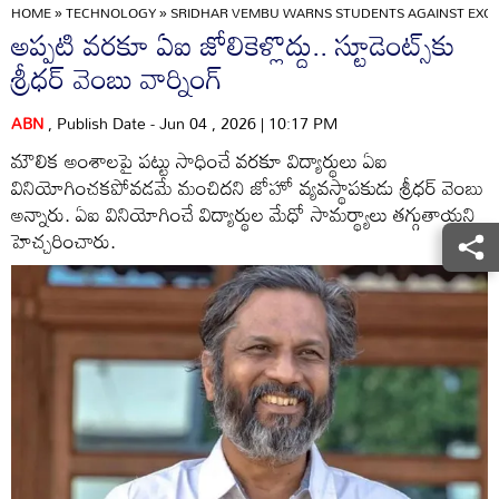
HOME
»
TECHNOLOGY
»
SRIDHAR VEMBU WARNS STUDENTS AGAINST EXCES
అప్పటి వరకూ ఏఐ జోలికెళ్లొద్దు.. స్టూడెంట్స్‌కు
శ్రీధర్ వెంబు వార్నింగ్
ABN
, Publish Date - Jun 04 , 2026 | 10:17 PM
మౌలిక అంశాలపై పట్టు సాధించే వరకూ విద్యార్థులు ఏఐ
వినియోగించకపోవడమే మంచిదని జోహో వ్యవస్థాపకుడు శ్రీధర్ వెంబు
అన్నారు. ఏఐ వినియోగించే విద్యార్థుల మేధో సామర్థ్యాలు తగ్గుతాయని
హెచ్చరించారు.