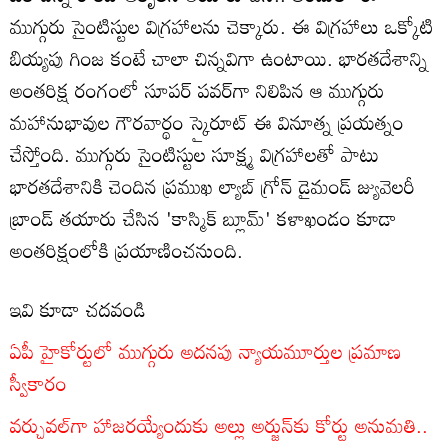
ముగ్గురు సైంటిస్టుల విగ్రహాలను చెక్కారు. ఈ విగ్రహాలు ఒక్కోటి
బియ్యపు గింజ కంటే చాలా చిన్నవిగా ఉంటాయి. భారతదేశాన్ని
అంతరిక్ష రంగంలో సూపర్ పవర్‌గా నిలిపిన ఆ ముగ్గురు
మహానుభావుల గౌరవార్థం స్కైరూట్ ఈ వినూత్న ప్రయత్నం
చేస్తోంది. ముగ్గురు సైంటిస్టుల సూక్ష్మ విగ్రహాలతో పాటు
భారతదేశానికి చెందిన ప్రముఖ ల్యాబ్ గ్రోన్ డైమండ్ జ్యువెలరీ
బ్రాండ్ తయారు చేసిన 'కాస్మిక్ బ్లూమ్' కళాఖండం కూడా
అంతరిక్షంలోకి ప్రయాణించనుంది.
ఇవి కూడా చదవండి
ఏపీ హైకోర్టులో ముగ్గురు అదనపు న్యాయమూర్తుల ప్రమాణ
స్వీకారం
వర్చువల్‌గా హాజరయ్యేందుకు అల్లు అర్జున్‌కు కోర్టు అనుమతి..