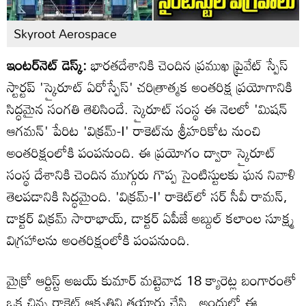
Skyroot Aerospace
ఇంటర్‌నెట్ డెస్క్:
భారతదేశానికి చెందిన ప్రముఖ ప్రైవేట్ స్పేస్
స్టార్టప్ 'స్కైరూట్ ఏరోస్పేస్' చరిత్రాత్మక అంతరిక్ష ప్రయోగానికి
సిద్ధమైన సంగతి తెలిసిందే. స్కైరూట్ సంస్థ ఈ నెలలో 'మిషన్
ఆగమన్' పేరిట 'విక్రమ్-I' రాకెట్‌ను శ్రీహరికోట నుంచి
అంతరిక్షంలోకి పంపనుంది. ఈ ప్రయోగం ద్వారా స్కైరూట్
సంస్థ దేశానికి చెందిన ముగ్గురు గొప్ప సైంటిస్టులకు ఘన నివాళి
తెలపడానికి సిద్ధమైంది. 'విక్రమ్-I' రాకెట్‌లో సర్ సీవీ రామన్,
డాక్టర్ విక్రమ్ సారాభాయ్, డాక్టర్ ఏపీజే అబ్దుల్ కలాంల సూక్ష్మ
విగ్రహాలను అంతరిక్షంలోకి పంపనుంది.
మైక్రో ఆర్టిస్ట్ అజయ్ కుమార్ మట్టెవాడ 18 క్యారెట్ల బంగారంతో
ఒక చిన్న రాకెట్ ఆకృతిని తయారు చేసి.. అందులో ఈ