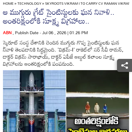
HOME
»
TECHNOLOGY
»
SKYROOTS VIKRAM I TO CARRY CV RAMAN VIKRAM
ఆ ముగ్గురు గ్రేట్ సైంటిస్టులకు ఘన నివాళి..
అంతరిక్షంలోకి సూక్ష్మ విగ్రహాలు..
ABN
, Publish Date - Jul 06 , 2026 | 01:26 PM
స్కైరూట్ సంస్థ దేశానికి చెందిన ముగ్గురు గొప్ప సైంటిస్టులకు ఘన
నివాళి తెలపడానికి సిద్ధమైంది. 'విక్రమ్-I' రాకెట్‌లో సర్ సీవీ రామన్,
డాక్టర్ విక్రమ్ సారాభాయ్, డాక్టర్ ఏపీజే అబ్దుల్ కలాంల సూక్ష్మ
విగ్రహాలను అంతరిక్షంలోకి పంపనుంది.