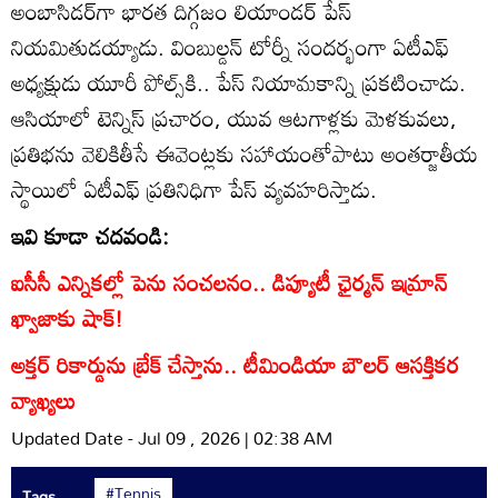
అంబాసిడర్‌గా భారత దిగ్గజం లియాండర్‌ పేస్‌
నియమితుడయ్యాడు. వింబుల్డన్‌ టోర్నీ సందర్భంగా ఏటీఎఫ్‌
అధ్యక్షుడు యూరీ పోల్స్‌కి.. పేస్‌ నియామకాన్ని ప్రకటించాడు.
ఆసియాలో టెన్నిస్‌ ప్రచారం, యువ ఆటగాళ్లకు మెళకువలు,
ప్రతిభను వెలికితీసే ఈవెంట్లకు సహాయంతోపాటు అంతర్జాతీయ
స్థాయిలో ఏటీఎఫ్‌ ప్రతినిధిగా పేస్‌ వ్యవహరిస్తాడు.
ఇవి కూడా చదవండి:
ఐసీసీ ఎన్నికల్లో పెను సంచలనం.. డిప్యూటీ ఛైర్మన్ ఇమ్రాన్
ఖ్వాజాకు షాక్!
అక్తర్ రికార్డును బ్రేక్ చేస్తాను.. టీమిండియా బౌలర్ ఆసక్తికర
వ్యాఖ్యలు
Updated Date - Jul 09 , 2026 | 02:38 AM
#Tennis
Tags