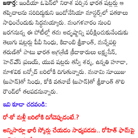
జకార్త:
ఇండియా ఓపెన్‌లో నిరాశ పర్చిన భారత షట్లర్లు ఆ
తప్పిదాలను సరిదిద్దుకుని ఇండోనేసియా మాస్టర్స్‌లో పతకాలు
సాధించేందుకు సిద్ధమయ్యారు. మంగళవారం నుంచి
జరగనున్న ఈ పోటీల్లో తమ అదృష్టాన్ని పరీక్షించుకునేందుకు
తెలుగు షట్లర్లు పీవీ సింధు, కిడాంబి శ్రీకాంత్‌, మన్నేపల్లి
తరుణ్‌తో పాటు భారత అగ్రశ్రేణి క్రీడాకారులు లక్ష్యసేన్‌,
హెచ్‌ఎ్‌స ప్రణయ్‌, యువ షట్లరు తన్వీ శర్మ, ఉన్నతి హూడా,
మాళవిక బన్సోద్‌ బరిలోకి దిగుతున్నారు. మనామి సూయిజు
(జపాన్‌)తో సింధు, కోకి వతనాబే (జపాన్‌)తో శ్రీకాంత్‌ తొలి
రౌండ్‌లో తలపడనున్నారు.
ఇవి కూడా చదవండి:
రో-కో మళ్లీ బరిలోకి దిగేదెప్పుడంటే.?
అన్నిసార్లూ భారీ స్కోర్లు చేయడం సాధ్యపడదు.. రోహిత్ ఫామ్‌పై