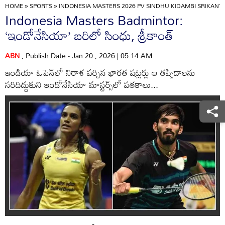
HOME
»
SPORTS
»
INDONESIA MASTERS 2026 PV SINDHU KIDAMBI SRIKANT
Indonesia Masters Badmintor:
‘ఇండోనేసియా’ బరిలో సింధు, శ్రీకాంత్‌
ABN
, Publish Date - Jan 20 , 2026 | 05:14 AM
ఇండియా ఓపెన్‌లో నిరాశ పర్చిన భారత షట్లర్లు ఆ తప్పిదాలను
సరిదిద్దుకుని ఇండోనేసియా మాస్టర్స్‌లో పతకాలు...