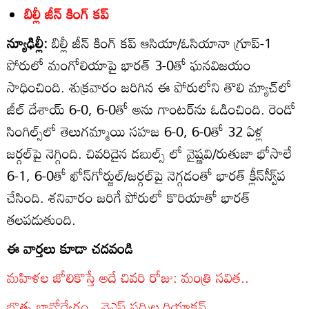
బిల్లీ జీన్‌ కింగ్‌ కప్‌
న్యూఢిల్లీ:
బిల్లీ జీన్‌ కింగ్‌ కప్‌ ఆసియా/ఓసియానా గ్రూప్‌-1
పోరులో మంగోలియాపై భారత్‌ 3-0తో ఘనవిజయం
సాధించింది. శుక్రవారం జరిగిన ఈ పోరులోని తొలి మ్యాచ్‌లో
జీల్‌ దేశాయ్‌ 6-0, 6-0తో అను గాంటర్‌ను ఓడించింది. రెండో
సింగిల్స్‌లో తెలుగమ్మాయి సహజ 6-0, 6-0తో 32 ఏళ్ల
జర్గల్‌పై నెగ్గింది. చివరిదైన డబుల్స్‌ లో వైష్ణవి/రుతుజా భోసాలే
6-1, 6-0తో ఖోన్‌గోర్జుల్‌/జర్గల్‌పై నెగ్గడంతో భారత్‌ క్లీన్‌స్వీ్‌ప
చేసింది. శనివారం జరిగే పోరులో కొరియాతో భారత్‌
తలపడుతుంది.
ఈ వార్తలు కూడా చదవండి
మహిళల జోలికొస్తే అదే చివరి రోజు: మంత్రి సవిత..
బొత్స భావోద్వేగం.. వైఎస్ షర్మిల రియాక్షన్