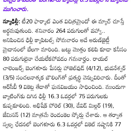
ముగించారు.
న్యూఢిల్లీ:
టీ20 ఫార్మాట్‌ ఎంత విచిత్రమైందో ఈ మ్యాచ్‌ చూస్తే
అర్థమవుతుంది. శనివారం 264 పరుగులతో వహ్వా..
అనిపించిన ఢిల్లీ క్యాపిటల్స్‌ సోమవారం అదే అరుణ్‌జైట్లీ
మైదానంలో బేలగా మారింది. జట్టు మొత్తం కలిపి కూడా కనీసం
80 పరుగులైనా చేయలేకపోవడం గమనార్హం. రాయల్‌
చాలెంజర్స్‌ బెంగళూరు పేసర్లు హాజెల్‌వుడ్‌ (4/12), భువనేశ్వర్‌
(3/5) సంచలనాత్మక బౌలింగ్‌తో ప్రత్యర్థి వెన్నువిరిచారు. దీంతో
ఆర్‌సీబీ 9 వికెట్ల తేడాతో ఘనవిజయం సాధించింది. ముందుగా
బ్యాటింగ్‌కు దిగిన ఢిల్లీ 16.3 ఓవర్లలో 75 పరుగులకు
కుప్పకూలింది. అభిషేక్‌ పోరెల్‌ (30), డేవిడ్‌ మిల్లర్‌ (19),
జేమిసన్‌ (12) మాత్రమే రెండంకెల స్కోర్లు చేశారు. ఆ తర్వాత
స్వల్ప ఛేదనలో బెంగళూరు 6.3 ఓవర్లలో వికెట్‌ నష్టానికి 77