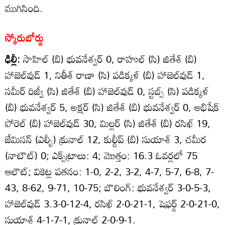
ముగిసింది.
స్కోరుబోర్డు
ఢిల్లీ:
సాహిల్‌ (బి) భువనేశ్వర్‌ 0, రాహుల్‌ (సి) జితేశ్‌ (బి)
హాజెల్‌వుడ్‌ 1, నితీశ్‌ రాణా (సి) పడిక్కళ్‌ (బి) హాజెల్‌వుడ్‌ 1,
సమీర్‌ రిజ్వీ (సి) జితేశ్‌ (బి) హాజెల్‌వుడ్‌ 0, స్టబ్స్‌ (సి) పడిక్కళ్‌
(బి) భువనేశ్వర్‌ 5, అక్షర్‌ (సి) జితేశ్‌ (బి) భువనేశ్వర్‌ 0, అభిషేక్‌
పోరెల్‌ (బి) హాజెల్‌వుడ్‌ 30, మిల్లర్‌ (సి) జితేశ్‌ (బి) రసిఖ్‌ 19,
జేమిసన్‌ (ఎల్బీ) క్రునాల్‌ 12, కుల్దీప్‌ (బి) సుయాశ్‌ 3, చమీర
(నాటౌట్‌) 0; ఎక్స్‌ట్రాలు: 4; మొత్తం: 16.3 ఓవర్లలో 75
ఆలౌట్‌; వికెట్ల పతనం: 1-0, 2-2, 3-2, 4-7, 5-7, 6-8, 7-
43, 8-62, 9-71, 10-75; బౌలింగ్‌: భువనేశ్వర్‌ 3-0-5-3,
హాజెల్‌వుడ్‌ 3.3-0-12-4, రసిఖ్‌ 2-0-21-1, షెఫర్డ్‌ 2-0-21-0,
సుయాశ్‌ 4-1-7-1, క్రునాల్‌ 2-0-9-1.