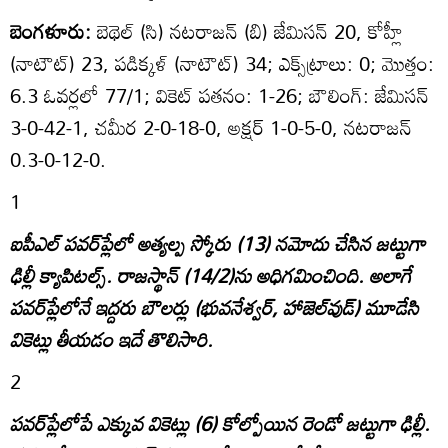
బెంగళూరు:
బెథెల్‌ (సి) నటరాజన్‌ (బి) జేమిసన్‌ 20, కోహ్లీ
(నాటౌట్‌) 23, పడిక్కళ్‌ (నాటౌట్‌) 34; ఎక్స్‌ట్రాలు: 0; మొత్తం:
6.3 ఓవర్లలో 77/1; వికెట్‌ పతనం: 1-26; బౌలింగ్‌: జేమిసన్‌
3-0-42-1, చమీర 2-0-18-0, అక్షర్‌ 1-0-5-0, నటరాజన్‌
0.3-0-12-0.
1
ఐపీఎల్‌ పవర్‌ప్లేలో అత్యల్ప స్కోరు (13) నమోదు చేసిన జట్టుగా
ఢిల్లీ క్యాపిటల్స్‌. రాజస్థాన్‌ (14/2)ను అధిగమించింది. అలాగే
పవర్‌ప్లేలోనే ఇద్దరు బౌలర్లు (భువనేశ్వర్‌, హాజెల్‌వుడ్‌) మూడేసి
వికెట్లు తీయడం ఇదే తొలిసారి.
2
పవర్‌ప్లేలోపే ఎక్కువ వికెట్లు (6) కోల్పోయిన రెండో జట్టుగా ఢిల్లీ.