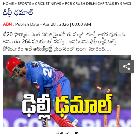
HOME
»
SPORTS
»
CRICKET NEWS
»
RCB CRUSH DELHI CAPITALS BY 9 WICK
ఢిల్లీ ఢమాల్‌
ABN
, Publish Date - Apr 28 , 2026 | 03:03 AM
టీ20 ఫార్మాట్‌ ఎంత విచిత్రమైందో ఈ మ్యాచ్‌ చూస్తే అర్థమవుతుంది.
శనివారం 264 పరుగులతో వహ్వా.. అనిపించిన ఢిల్లీ క్యాపిటల్స్‌
సోమవారం అదే అరుణ్‌జైట్లీ మైదానంలో బేలగా మారింది....