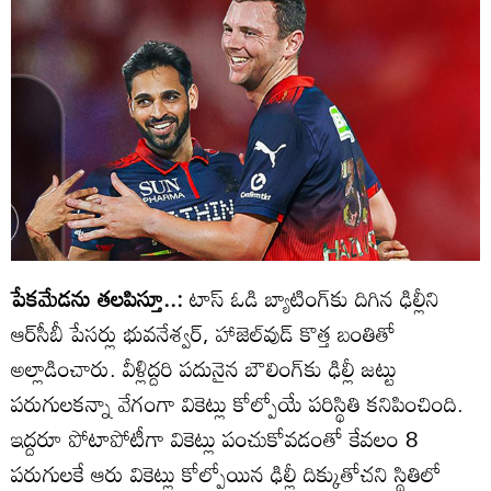
పేకమేడను తలపిస్తూ..:
టాస్‌ ఓడి బ్యాటింగ్‌కు దిగిన ఢిల్లీని
ఆర్‌సీబీ పేసర్లు భువనేశ్వర్‌, హాజెల్‌వుడ్‌ కొత్త బంతితో
అల్లాడించారు. వీళ్లిద్దరి పదునైన బౌలింగ్‌కు ఢిల్లీ జట్టు
పరుగులకన్నా వేగంగా వికెట్లు కోల్పోయే పరిస్థితి కనిపించింది.
ఇద్దరూ పోటాపోటీగా వికెట్లు పంచుకోవడంతో కేవలం 8
పరుగులకే ఆరు వికెట్లు కోల్పోయిన ఢిల్లీ దిక్కుతోచని స్థితిలో