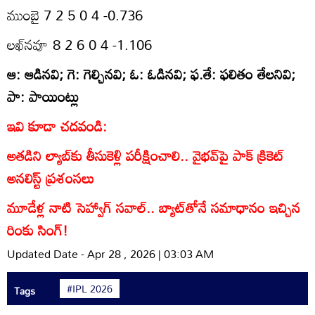
ముంబై 7 2 5 0 4 -0.736
లఖ్‌నవూ 8 2 6 0 4 -1.106
ఆ: ఆడినవి; గె: గెల్చినవి; ఓ: ఓడినవి; ఫ.తే: ఫలితం తేలనివి;
పా: పాయింట్లు
ఇవి కూడా చదవండి:
అతడిని ల్యాబ్‌కు తీసుకెళ్లి పరీక్షించాలి.. వైభవ్‌పై పాక్ క్రికెట్
అనలిస్ట్ ప్రశంసలు
మూడేళ్ల నాటి సెహ్వాగ్‌ సవాల్‌.. బ్యాట్‌తోనే సమాధానం ఇచ్చిన
రింకు సింగ్!
Updated Date - Apr 28 , 2026 | 03:03 AM
#IPL 2026
Tags