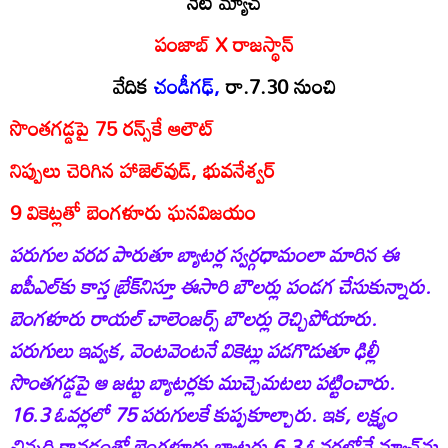
నేటి మ్యాచ్‌
పంజాబ్‌ X రాజస్థాన్‌
వేదిక
చండీగఢ్‌,
రా.7.30 నుంచి
సొంతగడ్డపై 75 రన్స్‌కే ఆలౌట్‌
నిప్పులు చెరిగిన హాజెల్‌వుడ్‌, భువనేశ్వర్‌
9 వికెట్లతో బెంగళూరు ఘనవిజయం
పరుగుల వరద పారుతూ బ్యాటర్ల స్వర్గధామంలా మారిన ఈ
ఐపీఎల్‌కు కాస్త బ్రేక్‌నిస్తూ ఈసారి బౌలర్లు పండగ చేసుకున్నారు.
బెంగళూరు రాయల్‌ చాలెంజర్స్‌ బౌలర్లు రెచ్చిపోయారు.
పరుగులు ఇవ్వక, వెంటవెంటనే వికెట్లు పడగొడుతూ ఢిల్లీ
సొంతగడ్డపై ఆ జట్టు బ్యాటర్లకు ముచ్చెమటలు పట్టించారు.
16.3 ఓవర్లలో 75 పరుగులకే కుప్పకూల్చారు. ఇక, లక్ష్యం
చిన్నది కావడంతో బెంగళూరు బ్యాటర్లు 6.3 ఓవర్లలోనే మ్యాచ్‌ను