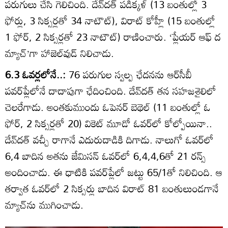
పరుగులు చేసి గెలిచింది. దేవ్‌దత్‌ పడిక్కళ్‌ (13 బంతుల్లో 3
ఫోర్లు, 3 సిక్సర్లతో 34 నాటౌట్‌), విరాట్‌ కోహ్లీ (15 బంతుల్లో
1 ఫోర్‌, 2 సిక్సర్లతో 23 నాటౌట్‌) రాణించారు. ‘ప్లేయర్‌ ఆఫ్‌ ద
మ్యాచ్‌’గా హాజెల్‌వుడ్‌ నిలిచాడు.
6.3 ఓవర్లలోనే..:
76 పరుగుల స్వల్ప ఛేదనను ఆర్‌సీబీ
పవర్‌ప్లేలోనే దాదాపుగా ఛేదించింది. దేవ్‌దత్‌ తన సహజశైలిలో
చెలరేగాడు. అంతకుముందు ఓపెనర్‌ బెథెల్‌ (11 బంతుల్లో ఓ
ఫోర్‌, 2 సిక్సర్లతో 20) వికెట్‌ మూడో ఓవర్‌లో కోల్పోయినా..
దేవ్‌దత్‌ వచ్చీ రాగానే ఎదురుదాడికి దిగాడు. నాలుగో ఓవర్‌లో
6,4 బాదిన అతను జేమిసన్‌ ఓవర్‌లో 6,4,4,6తో 21 రన్స్‌
అందించాడు. ఈ ధాటికి పవర్‌ప్లేలో జట్టు 65/1తో నిలిచింది. ఆ
తర్వాత ఓవర్‌లో 2 సిక్సర్లు బాదిన విరాట్‌ 81 బంతులుండగానే
మ్యాచ్‌ను ముగించాడు.