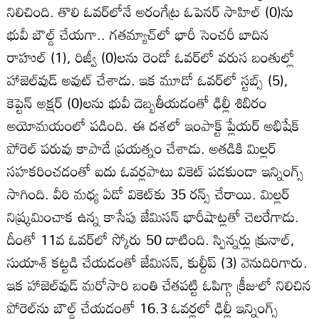
నిలిచింది. తొలి ఓవర్‌లోనే అరంగేట్ర ఓపెనర్‌ సాహిల్‌ (0)ను
భువీ బౌల్డ్‌ చేయగా.. గతమ్యాచ్‌లో భారీ సెంచరీ బాదిన
రాహుల్‌ (1), రిజ్వీ (0)లను రెండో ఓవర్‌లో వరుస బంతుల్లో
హాజెల్‌వుడ్‌ అవుట్‌ చేశాడు. ఇక మూడో ఓవర్‌లో స్టబ్స్‌ (5),
కెప్టెన్‌ అక్షర్‌ (0)లను భువీ దెబ్బతీయడంతో ఢిల్లీ శిబిరం
అయోమయంలో పడింది. ఈ దశలో ఇంపాక్ట్‌ ప్లేయర్‌ అభిషేక్‌
పోరెల్‌ పరువు కాపాడే ప్రయత్నం చేశాడు. అతడికి మిల్లర్‌
సహకరించడంతో ఐదు ఓవర్లపాటు వికెట్‌ పడకుండా ఇన్నింగ్స్‌
సాగింది. వీరి మధ్య ఏడో వికెట్‌కు 35 రన్స్‌ చేరాయి. మిల్లర్‌
నిష్క్రమించాక ఉన్న కాసేపు జేమిసన్‌ భారీషాట్లతో చెలరేగాడు.
దీంతో 11వ ఓవర్‌లో స్కోరు 50 దాటింది. స్పిన్నర్లు క్రునాల్‌,
సుయాశ్‌ కట్టడి చేయడంతో జేమిసన్‌, కుల్దీప్‌ (3) వెనుదిరిగారు.
ఇక హాజెల్‌వుడ్‌ మరోసారి బంతి చేతపట్టి ఓపిగ్గా క్రీజులో నిలిచిన
పోరెల్‌ను బౌల్డ్‌ చేయడంతో 16.3 ఓవర్లలో ఢిల్లీ ఇన్నింగ్స్‌