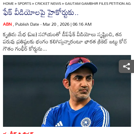
HOME
»
SPORTS
»
CRICKET NEWS
»
GAUTAM GAMBHIR FILES PETITION AGAI
ఫేక్‌ వీడియోలపై హైకోర్టుకు..
ABN
, Publish Date - Mar 20 , 2026 | 06:16 AM
కృత్రిమ మేధ (ఏఐ) సహాయంతో డీప్‌ఫేక్‌ వీడియోలు సృష్టించి, తన
పరువు ప్రతిష్ఠలకు భంగం కలిగిస్తున్నారంటూ భారత క్రికెట్‌ జట్టు కోచ్‌
గౌతం గంభీర్‌ కోర్టును...