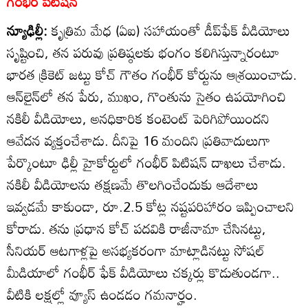
గంభీర్‌ పిటిషన్‌
న్యూఢిల్లీ:
కృత్రిమ మేధ (ఏఐ) సహాయంతో డీప్‌ఫేక్‌ వీడియోలు
సృష్టించి, తన పరువు ప్రతిష్ఠలకు భంగం కలిగిస్తున్నారంటూ
భారత క్రికెట్‌ జట్టు కోచ్‌ గౌతం గంభీర్‌ కోర్టును ఆశ్రయించాడు.
ఆన్‌లైన్‌లో తన పేరు, ముఖం, గొంతును సైతం ఉపయోగించి
నకిలీ వీడియోలు, అనధికారిక కంటెంట్‌ పెరిగిపోయిందని
ఆవేదన వ్యక్తంచేశాడు. దీనిపై 16 మందిని ప్రతివాదులుగా
పేర్కొంటూ ఢిల్లీ హైకోర్టులో గంభీర్‌ పిటిషన్‌ దాఖలు చేశాడు.
నకిలీ వీడియోలను తక్షణమే తొలగించేందుకు ఆదేశాలు
ఇవ్వడమే కాకుండా, రూ.2.5 కోట్ల నష్టపరిహారం ఇప్పించాలని
కోరాడు. తను ప్రధాన కోచ్‌ పదవికి రాజీనామా చేసినట్టు,
సీనియర్‌ ఆటగాళ్లపై అసభ్యకరంగా మాట్లాడినట్టు సోషల్‌
మీడియాలో గంభీర్‌ ఫేక్‌ వీడియోలు చక్కర్లు కొడుతుండగా..
వీటికి లక్షల్లో వ్యూస్‌ ఉండడం గమనార్హం.